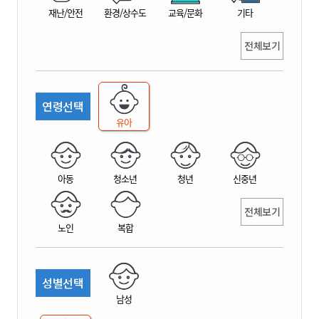
재난/안전
환경/상수도
교육/문화
기타
전체보기
연령선택
유아
아동
청소년
청년
신중년
전체보기
노인
복합
성별선택
남성