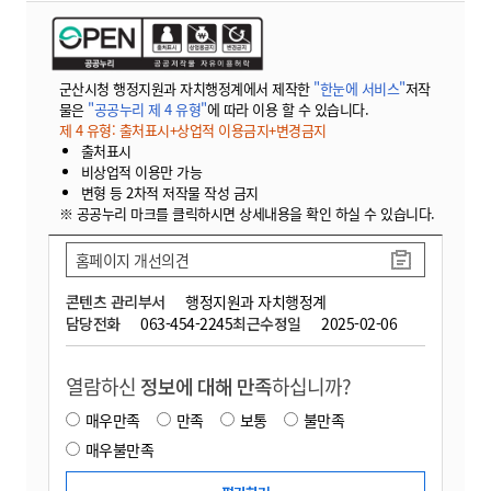
군산시청 행정지원과 자치행정계에서 제작한
"한눈에 서비스"
저작
물은
"공공누리 제 4 유형"
에 따라 이용 할 수 있습니다.
제 4 유형: 출처표시+상업적 이용금지+변경금지
출처표시
비상업적 이용만 가능
변형 등 2차적 저작물 작성 금지
※ 공공누리 마크를 클릭하시면 상세내용을 확인 하실 수 있습니다.
홈페이지 개선의견
콘텐츠 관리부서
행정지원과 자치행정계
담당전화
063-454-2245
최근수정일
2025-02-06
열람하신
정보에 대해 만족
하십니까?
매우만족
만족
보통
불만족
매우불만족