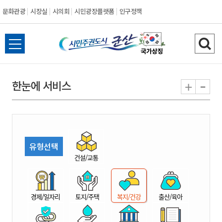
문화관광
시장실
시의회
시민광장플랫폼
인구정책
시
전
검
민
체
색
메
하
-
+
한눈에 서비스
주
뉴
기
열
권
기
도
유형선택
시
건설/교통
군
경제/일자리
토지/주택
복지/건강
출산/육아
산