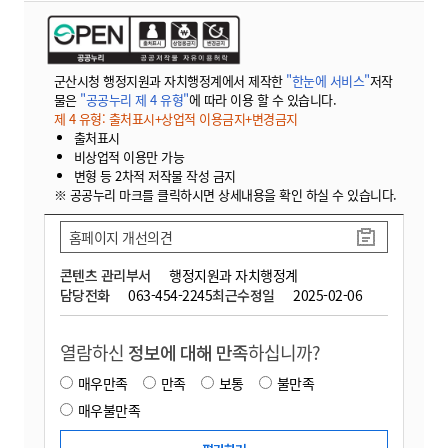
군산시청 행정지원과 자치행정계에서 제작한
"한눈에 서비스"
저작
물은
"공공누리 제 4 유형"
에 따라 이용 할 수 있습니다.
제 4 유형: 출처표시+상업적 이용금지+변경금지
출처표시
비상업적 이용만 가능
변형 등 2차적 저작물 작성 금지
※ 공공누리 마크를 클릭하시면 상세내용을 확인 하실 수 있습니다.
홈페이지 개선의견
콘텐츠 관리부서
행정지원과 자치행정계
담당전화
063-454-2245
최근수정일
2025-02-06
열람하신
정보에 대해 만족
하십니까?
매우만족
만족
보통
불만족
매우불만족