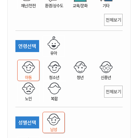
재난/안전
환경/상수도
교육/문화
기타
전체보기
연령선택
유아
아동
청소년
청년
신중년
전체보기
노인
복합
성별선택
남성