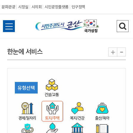
문화관광
시장실
시의회
시민광장플랫폼
인구정책
시
전
검
민
체
색
메
하
-
+
한눈에 서비스
주
뉴
기
열
권
기
도
유형선택
시
건설/교통
군
경제/일자리
토지/주택
복지/건강
출산/육아
산