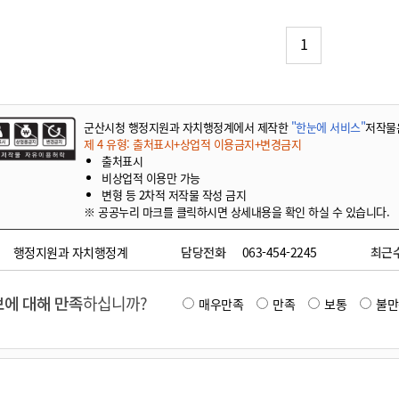
기부자 예우제
기부자 명예의 전당
1
기금사업
군산시 답례품
고향사랑기부제 소식
군산시청 행정지원과 자치행정계에서 제작한
"한눈에 서비스"
저작물
제 4 유형: 출처표시+상업적 이용금지+변경금지
출처표시
비상업적 이용만 가능
변형 등 2차적 저작물 작성 금지
※ 공공누리 마크를 클릭하시면 상세내용을 확인 하실 수 있습니다.
행정지원과 자치행정계
담당전화
063-454-2245
최근
에 대해 만족
하십니까?
매우만족
만족
보통
불만