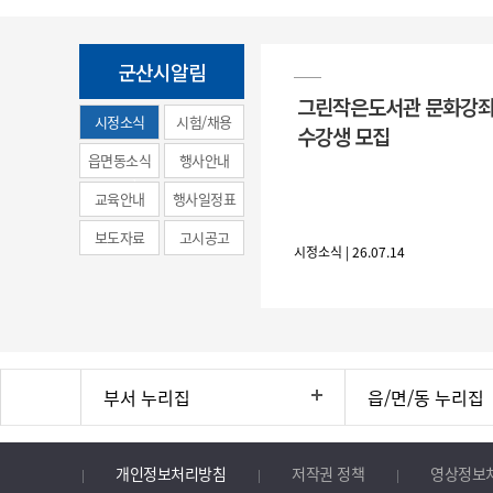
군산시알림
그린작은도서관 문화강좌
시정소식
시험/채용
수강생 모집
(municipal
읍면동소식
행사안내
news)
교육안내
행사일정표
보도자료
고시공고
시정소식 | 26.07.14
부서 누리집
읍/면/동 누리집
개인정보처리방침
저작권 정책
영상정보