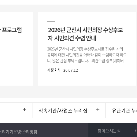
 프로그램
2026년 군산시 시민의장 수상후보
자 시민의견 수렴 안내
2026년 군산시 시민의장 수상후보자로 접수된 자의
공적에 대한 시민의견을 아래와 같이 수렴하고자 하오
니, 많은 관심 부탁드립니다. 의견수렴 링크(네이버
폼) -> 아래 주소 클릭https://naver.me/5IfLW57I
시정소식 | 26.07.12
직속기관/사업소 누리집
유관기관 누
찾아오시는길
처리기기운영·관리방침