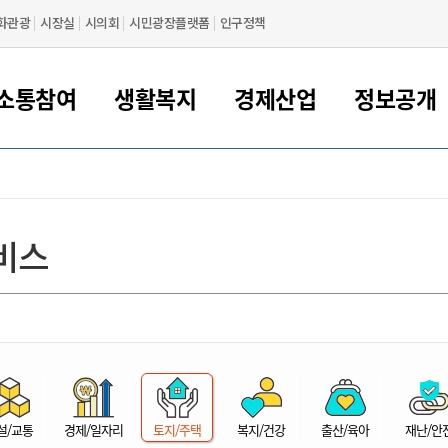
화관광
시장실
시의회
시민광장플랫폼
인구정책
소통참여
생활복지
경제산업
정보공개
새만금 해양거점도시 군산
정보공개 목록/청구
시민참여서비스
여권 민원
기업지원
교육
군산시 소개
군산시 관할권 주요논리
각종 신고/민원
사전정보공표
일자리/창업
차량 민원
상하수도
시청안내
새만금 관할구역 결
주민등록/인감/가
교통안내
기업목록
인사운영
SNS소식
여권발급안내
시민광장플랫폼
교육지원
투자기업 인센티브
정보공개 목록/청구
군산 현황
차량등록사업소 안내
하수도 계획
군산시 명장
사전정보공표
청사종합안내
주민등록/인감/가
시내버스
일반기업 목록
2022년도 통계
조직도
비스
여권 서식
시장에게 바란다
평생교육
기업지원정책
군산의 역사
차량 신규/이전 등록
상수도시설
구인구직
수시공표
전화번호안내
각종서식
택시
사회적경제기업
2023년도 통계
업무
나의민원
학자금대출이자지원
경제 공지/서식
수상현황
저당권 설정/말소 등록
수질검사
청년뜰(청년센터/창업센터)
부서별 팩스번호
시외버스/고속버스
공장 검색
2024년도 통계
부서소
나도한마디
우리아이 꿈탐험 지원사업
기업애로해소SOS
자연지리특성
등록원부 열람/발급
상수도/하수도 요금
시청 오시는 길
철도/항공
2025년도 통계
부서별 
군산시사회적경제지원센터
칭찬합시다
시민정보화교육
강소연구개발특구
행정구역/행정지도
자동차 등록 서식
요금조회납부시스템
여객선
설문조사
부모학교예약시스템
자매결연/국제협력 도시
자동차 과태료 조회 및 납부
공공하수처리시설
교통 관련사이트
일자리 지원사업
자원봉사참여
군산어린이시청
군산의 상징
자동차 정기(종합)검사 기
주정차단속 문자알
일자리지원센터
설/교통
경제/일자리
토지/주택
복지/건강
출산/육아
재난/안
간조회 및 검사예약
스
전자민원창
적극행정
디지털배움터