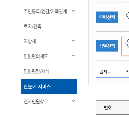
림
계약정보공개
전화번호안내
전화번호안내
전화번호안내
전화번호안내
전화번호안내
전화번호안내
전화번호안내
전화번호안내
군산시보
장사정보
열
주민등록/인감/가족관계
입찰/계약정보
연령선택
읍면동소식
주민복지 안내서
주요시책
림
수산업
찾아오시는길
찾아오시는길
찾아오시는길
찾아오시는길
찾아오시는길
찾아오시는길
찾아오시는길
찾아오시는길
용역과제
열
민원편의제도
토지/건축
웹진 열린군산
시정계획
어업현황
림
타기관소식
민원 1회방문 처리제
주요업무
수산물 안전정보
열
지방세
성별선택
어디서나 민원처리제
시정백서
림
군산수산물 소비촉진행사
상품권 구매 사용 및 관리
사전심사 청구제도
열
민원편의제도
군산 특화 수산물
림
민원인 후견인제
열
민원편람/서식
복합민원 상담예약제
림
폐업신고 원스톱서비스
열
한눈에 서비스
납세자 보호관제도
림
『안심상속』 원스톱 서비
열
전자민원창구
스
번호
림