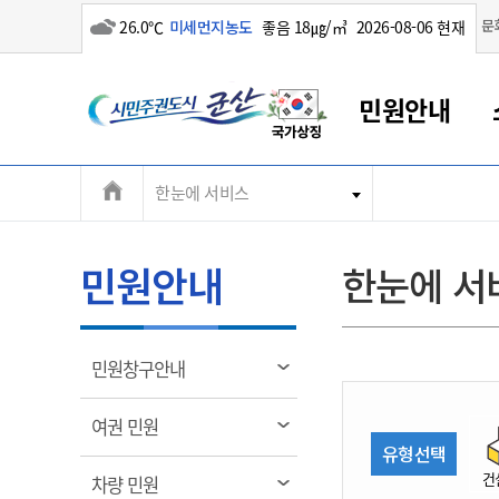
흐림
문
26.0℃
미세먼지농도
좋음 18㎍/㎥
2026-08-06 현재
시
민원안내
민
전
한눈에 서비스
군산새만금
민원안내
소통참여
생활복지
경제산업
정보공개
군산소개
전북소개
주
군산에서 시작되는 새만금
전북특별자치도 소개
군산사랑상품권
민원창구안내
정보공개제도
복지/보건
시정알림
군산시 비전
체
권
민원이용안내
시정소식
인구정책
상품권 안내
제도안내
전북특별자치도란?
메
민원안내
한눈에 서
민원수수료
시험/채용
통합돌봄
상품권 공지사항
비공개대상정보
전북특별자치도 용어 Q&A
뉴
도
종합민원창구
보도자료
주민복지
상품권 Q&A
불복구제절차
자료실
시
아름다운 배려창구
행사안내
아동/청소년
상품권 이용규약
수수료
열
민원창구안내
홍보영상 게시판
토지정보민원창구
행사일정표
여성/가족
판매대행점 조회
정보공개서식
림
군
대표전화
대표전화
대표전화
대표전화
대표전화
대표전화
대표전화
대표전화
063-454-4000
063-454-4000
063-454-4000
063-454-4000
063-454-4000
063-454-4000
063-454-4000
063-454-4000
열
여권 민원
무인민원발급기
교육안내
노인복지
지류상품권 재고조회
림
유형선택
산
보건소식
장애인복지
부서 및 담당자 연락처
부서 및 담당자 연락처
부서 및 담당자 연락처
부서 및 담당자 연락처
부서 및 담당자 연락처
부서 및 담당자 연락처
부서 및 담당자 연락처
부서 및 담당자 연락처
건
열
차량 민원
고시공고
사회서비스(바우처)