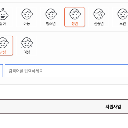
위원회 현황
공공데이터 개방
업무추진비공
군산시 무상교통
공부의 명수
정부24
위원회 명단공개
공공데이터 개방
예산/재정
법률정보
국민신문고
건설
부동산
에너지
유아
아동
청소년
청년
신중년
노인
환경
청소
위생
위원회 회의록 공개
공공데이터 수요조사
민원편람/서식
한눈에 서비스
전자가족관계등록
예산안내
조례규칙 입법예고
경제동향
도로/가로등
부동산 정보
태양광
환경선언문
청소정보
공중위생
재정공시
조례규칙 입법예고(구)
물가정보
자전거
주소/건축/지적/지리정보
가스/석유
인터넷등기소
환경기본정보
대형폐기물 배출신고
위생용품 제조업
결산보고서
법률정보 관련사이트
사회조사
조상땅찾기
국세청홈택스
남성
여성
화학물질 관리지도
공모사업
생활쓰레기 처리요령
식품위생
중기지방재정계획
사업체조
위택스
미세먼지 대응
음식물쓰레기 처리요령
문화 콘텐츠업
투자심사
통계연보
부동산통합민원
환경영향평가
폐기물 처리시설 현황
예산낭비신고
청년통계
체육
공공데이터포털
석면해체 건축물정보
보조금 부정수급 신고
주민등록
새올전자민원창구
체육시설 안내
환경오염업소 공개
공유재산
체류외국
군산시체육회
환경 관련사이트
재정용어사전
생활체육 공지
지원사업
군산시 고향사랑기부제
고향사랑기부제 소개
군산상품