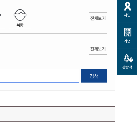
개
재정정보 공개
공공저작물
션
시민
통계정보
행정규제개혁
전체보기
소상공인 지원
복합
민방위/재난안전
시스템
행정규제개혁안내
고유가 피해지원금
민방위
규제신문고
군산사랑배달 배달의명수
기업
재난안전
전체보기
규제입증요청
카드수수료 지원
풍수해보험
사
규제정보포털
소상공인지원
재해예방
관광객
관련기관 안내
검색
군산시착한가격업소
시민대상보험
통계
영조물 배상보험
인 현황
군산시민 안전보험
군산시민 자전거보험
군산 상품
농업인안전보험 농가부담
 가이드북
금 지원사업