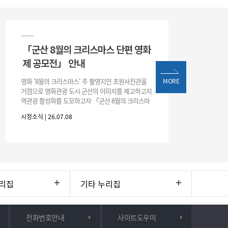
「군산 8월의 크리스마스 단편 영화
제 공모전」 안내
영화 '8월의 크리스마스' 주 촬영지인 초원사진관을
MORE
거점으로 영화관광 도시 군산의 이미지를 제고하고지
역관광 활성화를 도모하고자 「군산 8월의 크리스마
스 단편 영화제 공모전」을 다음과 같이 개최하오니
시정소식 | 26.07.08
많은 관심과 참여 바랍니다. □ 개
리집
기타 누리집
전화번호안내
사이트도우미