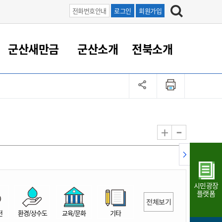
전화번호안내
로그인
회원가입
군산새만금
군산소개
전북소개
정 대응
족관계
부서/업무
RE100의 중심 새만금
도시/공원/주택
산업인프라
정책실명제
토지/건축
읍면동 안내
군산새만금 홍보 영상
조직운영6대지표
농업/축산업
도시재생
지방세
족관계
도시계획/지구단위계획
군산국가산업단지
정책실명제 안내
지방세
도시재생사업
민선8기 농업비전/발전방
공무원 정원
향
-
+
공원녹지
군산2국가산업단지
국민신청실명제안내
지방세환급금신청
도시재생(현장)지원센터
과장급이상 상위직 비율
농산물 유통
식
주택
새만금산업단지
정책실명제 중점관리 대상
지방세 상담챗봇
도시재생시설 현황
공무원 1인당 주민수
가축방역
자료실
자유무역지역
도시재생 공지/행사
현장공무원 비율
동물복지
지방산업단지
재정규모대비 인건비운영
시민광장
농공단지
실국본부수
플랫폼
전체보기
림 서비
산업단지 지도
내고장 알리미
전
환경/상수도
교육/문화
기타
구
항만/여객/공항/철도/컨벤