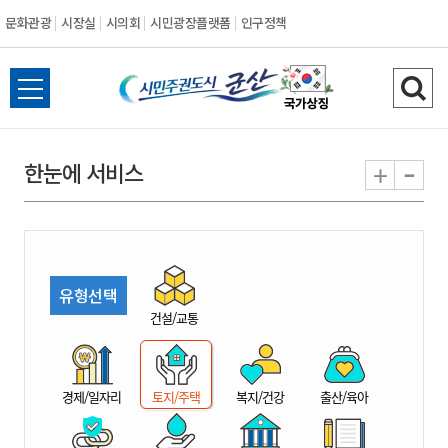
문화관광
시장실
시의회
시민광장플랫폼
인구정책
시
전
검
민
체
색
메
하
-
+
한눈에 서비스
주
뉴
기
열
권
기
도
유형선택
시
건설/교통
군
경제/일자리
토지/주택
복지/건강
출산/육아
산