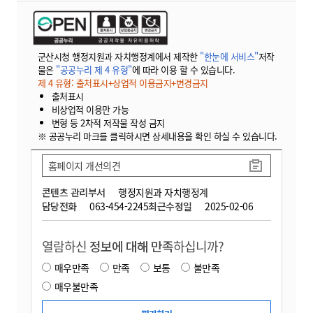
군산시청 행정지원과 자치행정계에서 제작한
"한눈에 서비스"
저작
물은
"공공누리 제 4 유형"
에 따라 이용 할 수 있습니다.
제 4 유형: 출처표시+상업적 이용금지+변경금지
출처표시
비상업적 이용만 가능
변형 등 2차적 저작물 작성 금지
※ 공공누리 마크를 클릭하시면 상세내용을 확인 하실 수 있습니다.
홈페이지 개선의견
콘텐츠 관리부서
행정지원과 자치행정계
담당전화
063-454-2245
최근수정일
2025-02-06
열람하신
정보에 대해 만족
하십니까?
매우만족
만족
보통
불만족
매우불만족