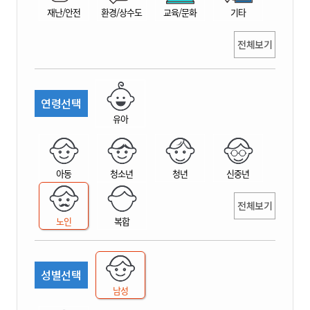
재난/안전
환경/상수도
교육/문화
기타
전체보기
연령선택
유아
아동
청소년
청년
신중년
전체보기
노인
복합
성별선택
남성