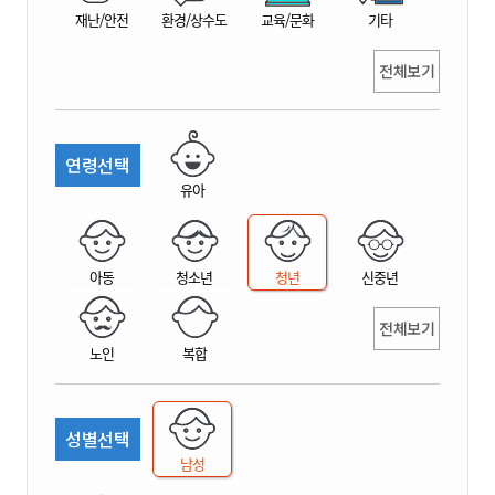
재난/안전
환경/상수도
교육/문화
기타
전체보기
연령선택
유아
아동
청소년
청년
신중년
전체보기
노인
복합
성별선택
남성