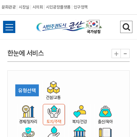
문화관광
시장실
시의회
시민광장플랫폼
인구정책
시
전
검
민
체
색
메
하
-
+
한눈에 서비스
주
뉴
기
열
권
기
도
유형선택
시
건설/교통
군
경제/일자리
토지/주택
복지/건강
출산/육아
산