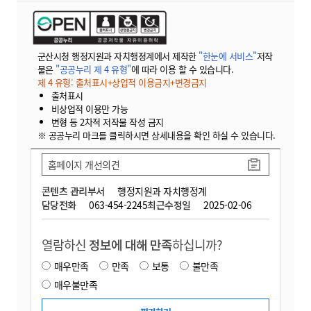
군산시청 행정지원과 자치행정계에서 제작한
"한눈에 서비스"
저작
물은
"공공누리 제 4 유형"
에 따라 이용 할 수 있습니다.
제 4 유형: 출처표시+상업적 이용금지+변경금지
출처표시
비상업적 이용만 가능
변형 등 2차적 저작물 작성 금지
※ 공공누리 마크를 클릭하시면 상세내용을 확인 하실 수 있습니다.
홈페이지 개선의견
콘텐츠 관리부서
행정지원과 자치행정계
담당전화
063-454-2245
최근수정일
2025-02-06
열람하신
정보에 대해 만족
하십니까?
매우만족
만족
보통
불만족
매우불만족