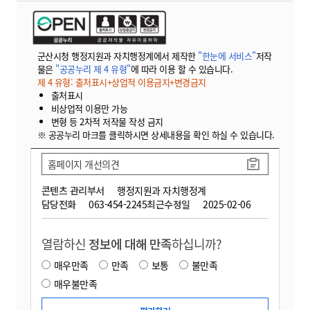
군산시청 행정지원과 자치행정계에서 제작한
"한눈에 서비스"
저작
물은
"공공누리 제 4 유형"
에 따라 이용 할 수 있습니다.
제 4 유형: 출처표시+상업적 이용금지+변경금지
출처표시
비상업적 이용만 가능
변형 등 2차적 저작물 작성 금지
※ 공공누리 마크를 클릭하시면 상세내용을 확인 하실 수 있습니다.
홈페이지 개선의견
콘텐츠 관리부서
행정지원과 자치행정계
담당전화
063-454-2245
최근수정일
2025-02-06
열람하신
정보에 대해 만족
하십니까?
매우만족
만족
보통
불만족
매우불만족