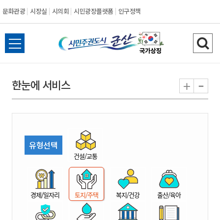
문화관광
시장실
시의회
시민광장플랫폼
인구정책
시
전
검
민
체
색
메
하
-
+
한눈에 서비스
주
뉴
기
열
권
기
도
유형선택
시
건설/교통
군
경제/일자리
토지/주택
복지/건강
출산/육아
산