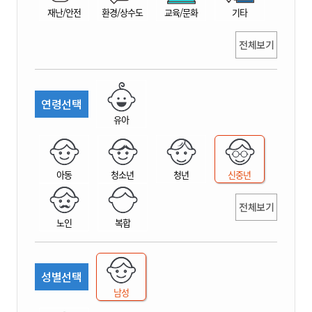
재난/안전
환경/상수도
교육/문화
기타
전체보기
연령선택
유아
아동
청소년
청년
신중년
전체보기
노인
복합
성별선택
남성