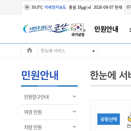
맑음
문
30.0℃
미세먼지농도
좋음 18㎍/㎥
2026-08-07 현재
시
민원안내
민
전
한눈에 서비스
군산새만금
민원안내
소통참여
생활복지
경제산업
정보공개
군산소개
전북소개
주
군산에서 시작되는 새만금
전북특별자치도 소개
군산사랑상품권
민원창구안내
정보공개제도
복지/보건
시정알림
군산시 비전
체
권
민원이용안내
시정소식
인구정책
상품권 안내
제도안내
전북특별자치도란?
메
민원안내
한눈에 서
민원수수료
시험/채용
통합돌봄
상품권 공지사항
비공개대상정보
전북특별자치도 용어 Q&A
뉴
도
종합민원창구
보도자료
주민복지
상품권 Q&A
불복구제절차
자료실
시
아름다운 배려창구
행사안내
아동/청소년
상품권 이용규약
수수료
열
민원창구안내
홍보영상 게시판
토지정보민원창구
행사일정표
여성/가족
판매대행점 조회
정보공개서식
림
군
대표전화
대표전화
대표전화
대표전화
대표전화
대표전화
대표전화
대표전화
063-454-4000
063-454-4000
063-454-4000
063-454-4000
063-454-4000
063-454-4000
063-454-4000
063-454-4000
열
여권 민원
무인민원발급기
교육안내
노인복지
지류상품권 재고조회
림
유형선택
산
보건소식
장애인복지
부서 및 담당자 연락처
부서 및 담당자 연락처
부서 및 담당자 연락처
부서 및 담당자 연락처
부서 및 담당자 연락처
부서 및 담당자 연락처
부서 및 담당자 연락처
부서 및 담당자 연락처
건
열
차량 민원
고시공고
사회서비스(바우처)