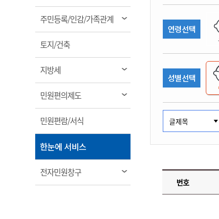
림
계약정보공개
전화번호안내
전화번호안내
전화번호안내
전화번호안내
전화번호안내
전화번호안내
전화번호안내
전화번호안내
군산시보
장사정보
열
주민등록/인감/가족관계
입찰/계약정보
연령선택
읍면동소식
주민복지 안내서
주요시책
림
수산업
찾아오시는길
찾아오시는길
찾아오시는길
찾아오시는길
찾아오시는길
찾아오시는길
찾아오시는길
찾아오시는길
용역과제
열
민원편의제도
토지/건축
웹진 열린군산
시정계획
어업현황
림
타기관소식
민원 1회방문 처리제
주요업무
수산물 안전정보
열
지방세
성별선택
어디서나 민원처리제
시정백서
림
군산수산물 소비촉진행사
상품권 구매 사용 및 관리
사전심사 청구제도
열
민원편의제도
군산 특화 수산물
림
민원인 후견인제
열
민원편람/서식
복합민원 상담예약제
림
폐업신고 원스톱서비스
열
한눈에 서비스
납세자 보호관제도
림
『안심상속』 원스톱 서비
열
전자민원창구
스
번호
림