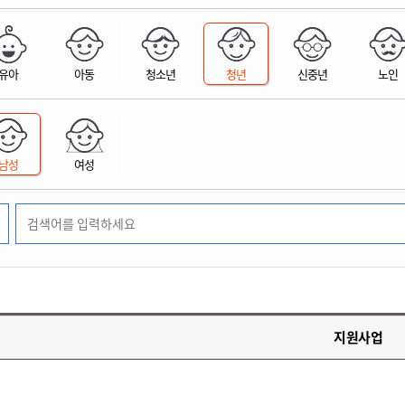
위원회 현황
공공데이터 개방
업무추진비공
군산시 무상교통
공부의 명수
정부24
위원회 명단공개
공공데이터 개방
예산/재정
법률정보
국민신문고
건설
부동산
에너지
유아
아동
청소년
청년
신중년
노인
환경
청소
위생
위원회 회의록 공개
공공데이터 수요조사
민원편람/서식
한눈에 서비스
전자가족관계등록
예산안내
조례규칙 입법예고
경제동향
도로/가로등
부동산 정보
태양광
환경선언문
청소정보
공중위생
재정공시
조례규칙 입법예고(구)
물가정보
자전거
주소/건축/지적/지리정보
가스/석유
인터넷등기소
환경기본정보
대형폐기물 배출신고
위생용품 제조업
결산보고서
법률정보 관련사이트
사회조사
조상땅찾기
국세청홈택스
남성
여성
화학물질 관리지도
공모사업
생활쓰레기 처리요령
식품위생
중기지방재정계획
사업체조
위택스
미세먼지 대응
음식물쓰레기 처리요령
문화 콘텐츠업
투자심사
통계연보
부동산통합민원
환경영향평가
폐기물 처리시설 현황
예산낭비신고
청년통계
체육
공공데이터포털
석면해체 건축물정보
보조금 부정수급 신고
주민등록
새올전자민원창구
체육시설 안내
환경오염업소 공개
공유재산
체류외국
군산시체육회
환경 관련사이트
재정용어사전
생활체육 공지
지원사업
군산시 고향사랑기부제
고향사랑기부제 소개
군산상품