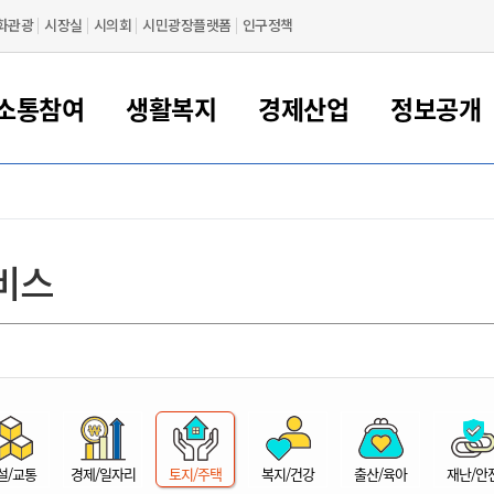
화관광
시장실
시의회
시민광장플랫폼
인구정책
소통참여
생활복지
경제산업
정보공개
새만금 해양거점도시 군산
정보공개 목록/청구
시민참여서비스
여권 민원
기업지원
교육
군산시 소개
군산시 관할권 주요논리
각종 신고/민원
사전정보공표
일자리/창업
차량 민원
상하수도
시청안내
새만금 관할구역 결
주민등록/인감/가
교통안내
기업목록
인사운영
SNS소식
여권발급안내
시민광장플랫폼
교육지원
투자기업 인센티브
정보공개 목록/청구
군산 현황
차량등록사업소 안내
하수도 계획
군산시 명장
사전정보공표
청사종합안내
주민등록/인감/가
시내버스
일반기업 목록
2022년도 통계
조직도
비스
여권 서식
시장에게 바란다
평생교육
기업지원정책
군산의 역사
차량 신규/이전 등록
상수도시설
구인구직
수시공표
전화번호안내
각종서식
택시
사회적경제기업
2023년도 통계
업무
나의민원
학자금대출이자지원
경제 공지/서식
수상현황
저당권 설정/말소 등록
수질검사
청년뜰(청년센터/창업센터)
부서별 팩스번호
시외버스/고속버스
공장 검색
2024년도 통계
부서소
나도한마디
우리아이 꿈탐험 지원사업
기업애로해소SOS
자연지리특성
등록원부 열람/발급
상수도/하수도 요금
시청 오시는 길
철도/항공
2025년도 통계
부서별 
군산시사회적경제지원센터
칭찬합시다
시민정보화교육
강소연구개발특구
행정구역/행정지도
자동차 등록 서식
요금조회납부시스템
여객선
설문조사
부모학교예약시스템
자매결연/국제협력 도시
자동차 과태료 조회 및 납부
공공하수처리시설
교통 관련사이트
일자리 지원사업
자원봉사참여
군산어린이시청
군산의 상징
자동차 정기(종합)검사 기
주정차단속 문자알
일자리지원센터
설/교통
경제/일자리
토지/주택
복지/건강
출산/육아
재난/안
간조회 및 검사예약
스
전자민원창
적극행정
디지털배움터