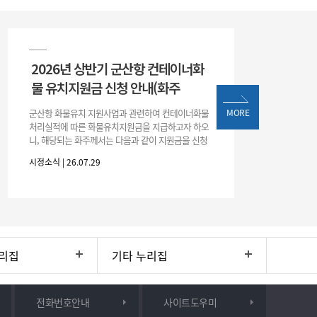
2026년 상반기 군산항 컨테이너화
물 유치지원금 신청 안내(화주
군산항 화물유치 지원사업과 관련하여 컨테이너화물
MORE
처리실적에 따른 화물유치지원금을 지급하고자 하오
니, 해당되는 화주께서는 다음과 같이 지원금을 신청
하시기 바랍니다. 1. 해당기간 : ‘25. 11. 1. ~ '26. 4. 30.
시정소식 | 26.07.29
(6개월
리집
기타 누리집
전화번호안내
사이트도우미