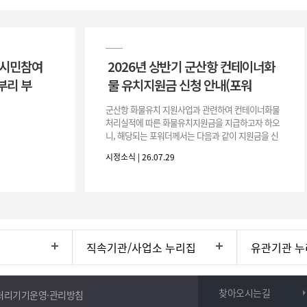
 시민참여
2026년 상반기 군산항 컨테이너화
부리 부
물 유치지원금 신청 안내(포워
군산항 화물유치 지원사업과 관련하여 컨테이너화물
처리실적에 따른 화물유치지원금을 지급하고자 하오
니, 해당되는 포워더께서는 다음과 같이 지원금을 신
청하시기 바랍니다. 1. 해당기간 : ‘25. 11. 1. ~ '26. 4.
시정소식 | 26.07.29
30.(6개
직속기관/사업소 누리집
유관기관 누
찾아오시는길
처리기기운영·관리방침