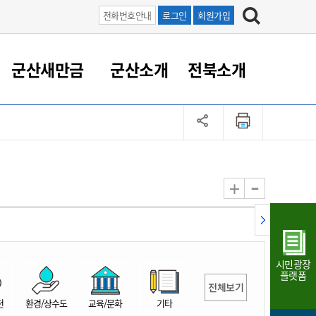
전화번호안내
로그인
회원가입
군산새만금
군산소개
전북소개
정 대응
족관계
부서/업무
RE100의 중심 새만금
도시/공원/주택
산업인프라
정책실명제
토지/건축
읍면동 안내
군산새만금 홍보 영상
조직운영6대지표
농업/축산업
도시재생
지방세
족관계
도시계획/지구단위계획
군산국가산업단지
정책실명제 안내
지방세
도시재생사업
민선8기 농업비전/발전방
공무원 정원
향
-
+
공원녹지
군산2국가산업단지
국민신청실명제안내
지방세환급금신청
도시재생(현장)지원센터
과장급이상 상위직 비율
농산물 유통
식
주택
새만금산업단지
정책실명제 중점관리 대상
지방세 상담챗봇
도시재생시설 현황
공무원 1인당 주민수
가축방역
자료실
자유무역지역
도시재생 공지/행사
현장공무원 비율
동물복지
지방산업단지
재정규모대비 인건비운영
시민광장
농공단지
실국본부수
플랫폼
전체보기
림 서비
산업단지 지도
내고장 알리미
전
환경/상수도
교육/문화
기타
구
항만/여객/공항/철도/컨벤