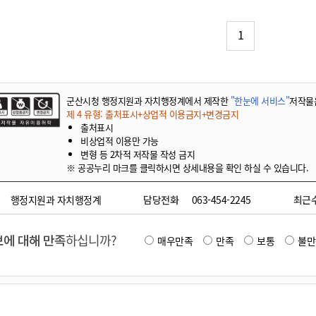
기부자 예우제
기부자 명예의 전당
1
기금사업
군산시 답례품
고향사랑기부제 소식
군산시청 행정지원과 자치행정계에서 제작한
"한눈에 서비스"
저작물
제 4 유형: 출처표시+상업적 이용금지+변경금지
출처표시
비상업적 이용만 가능
변형 등 2차적 저작물 작성 금지
※ 공공누리 마크를 클릭하시면 상세내용을 확인 하실 수 있습니다.
행정지원과 자치행정계
담당전화
063-454-2245
최근
에 대해 만족
하십니까?
매우만족
만족
보통
불만