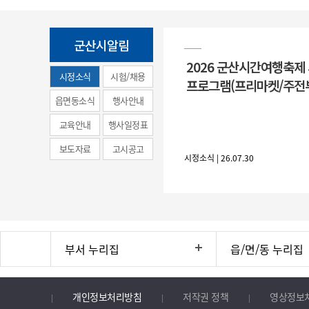
군산시알림
2026 군산시간여행축제
시정소식
시험/채용
프로그램(프리마켓/주전
(municipal
읍면동소식
행사안내
news)
교육안내
행사일정표
보도자료
고시공고
시정소식 | 26.07.30
부서 누리집
읍/면/동 누리집
개인정보처리방침
저작권 정책
영상정보