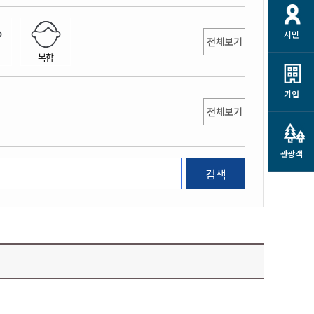
개
재정정보 공개
공공저작물
션
시민
통계정보
행정규제개혁
전체보기
소상공인 지원
복합
민방위/재난안전
시스템
행정규제개혁안내
고유가 피해지원금
민방위
규제신문고
군산사랑배달 배달의명수
기업
재난안전
전체보기
규제입증요청
카드수수료 지원
풍수해보험
사
규제정보포털
소상공인지원
재해예방
관광객
관련기관 안내
검색
군산시착한가격업소
시민대상보험
통계
영조물 배상보험
인 현황
군산시민 안전보험
군산시민 자전거보험
군산 상품
농업인안전보험 농가부담
 가이드북
금 지원사업