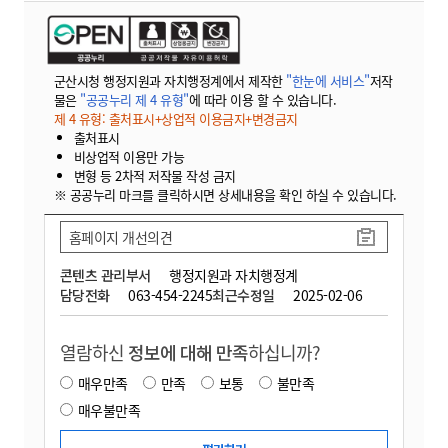
군산시청 행정지원과 자치행정계에서 제작한
"한눈에 서비스"
저작
물은
"공공누리 제 4 유형"
에 따라 이용 할 수 있습니다.
제 4 유형: 출처표시+상업적 이용금지+변경금지
출처표시
비상업적 이용만 가능
변형 등 2차적 저작물 작성 금지
※ 공공누리 마크를 클릭하시면 상세내용을 확인 하실 수 있습니다.
홈페이지 개선의견
콘텐츠 관리부서
행정지원과 자치행정계
담당전화
063-454-2245
최근수정일
2025-02-06
열람하신
정보에 대해 만족
하십니까?
매우만족
만족
보통
불만족
매우불만족