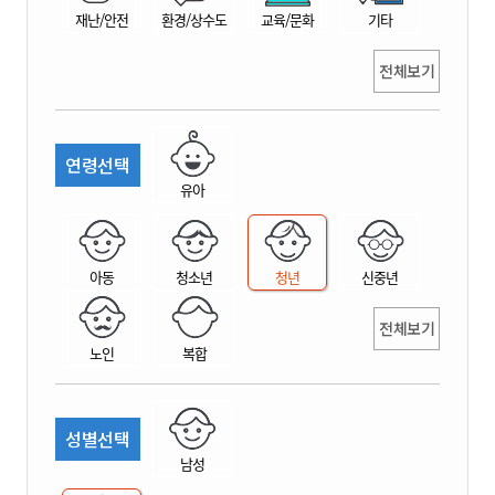
재난/안전
환경/상수도
교육/문화
기타
전체보기
연령선택
유아
아동
청소년
청년
신중년
전체보기
노인
복합
성별선택
남성