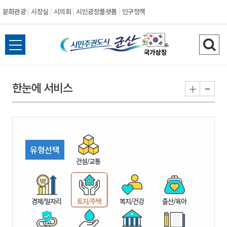
문화관광
시장실
시의회
시민광장플랫폼
인구정책
시
전
검
민
체
색
메
하
-
+
한눈에 서비스
주
뉴
기
열
권
기
도
유형선택
시
건설/교통
군
경제/일자리
토지/주택
복지/건강
출산/육아
산