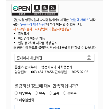
군산시청 행정지원과 자치행정계에서 제작한
"한눈에 서비스"
저작
물은
"공공누리 제 4 유형"
에 따라 이용 할 수 있습니다.
제 4 유형: 출처표시+상업적 이용금지+변경금지
출처표시
비상업적 이용만 가능
변형 등 2차적 저작물 작성 금지
※ 공공누리 마크를 클릭하시면 상세내용을 확인 하실 수 있습니다.
홈페이지 개선의견
콘텐츠 관리부서
행정지원과 자치행정계
담당전화
063-454-2245
최근수정일
2025-02-06
열람하신
정보에 대해 만족
하십니까?
매우만족
만족
보통
불만족
매우불만족