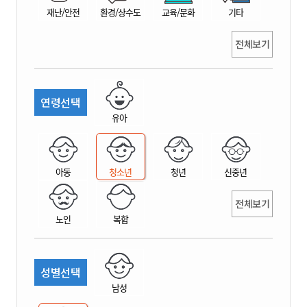
재난/안전
환경/상수도
교육/문화
기타
전체보기
연령선택
유아
아동
청소년
청년
신중년
전체보기
노인
복합
성별선택
남성