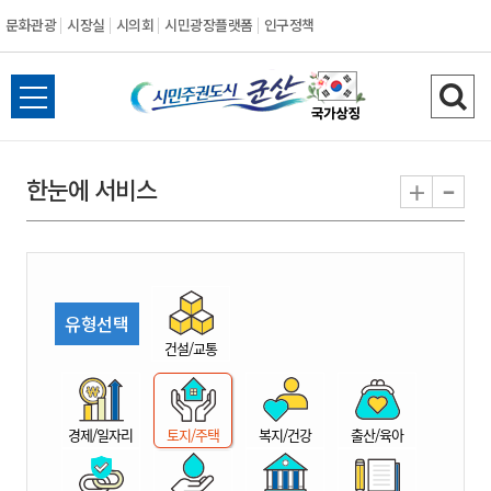
문화관광
시장실
시의회
시민광장플랫폼
인구정책
시
전
검
민
체
색
메
하
-
+
한눈에 서비스
주
뉴
기
열
권
기
도
유형선택
시
건설/교통
군
경제/일자리
토지/주택
복지/건강
출산/육아
산