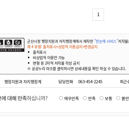
기부자 예우제
기부자 명예의 전당
1
기금사업
군산시 답례품
고향사랑기부제 소식
군산시청 행정지원과 자치행정계에서 제작한
"한눈에 서비스"
저작물
제 4 유형: 출처표시+상업적 이용금지+변경금지
출처표시
비상업적 이용만 가능
변형 등 2차적 저작물 작성 금지
※ 공공누리 마크를 클릭하시면 상세내용을 확인 하실 수 있습니다.
행정지원과 자치행정계
담당전화
063-454-2245
최근
에 대해 만족
하십니까?
매우만족
만족
보통
불만