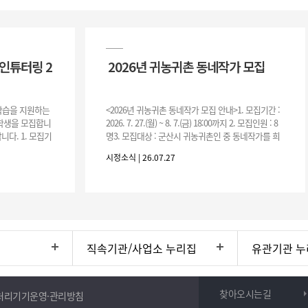
인튜터링 2
2026년 귀농귀촌 동네작가 모집
 학습을 지원하는
<2026년 귀농귀촌 동네작가 모집 안내>1. 모집기간 :
여학생을 모집합니
2026. 7. 27.(월) ~ 8. 7.(금) 18:00까지 2. 모집인원 : 8
니다. 1. 모집기
명3. 모집대상 : 군산시 귀농귀촌인 중 동네작가를 희
운영기간 :
망하는 자 * 기존에 군산시
시정소식 | 26.07.27
직속기관/사업소 누리집
유관기관 누
찾아오시는길
처리기기운영·관리방침