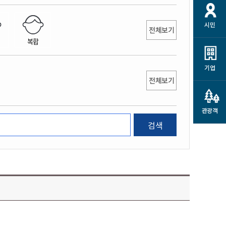
개
재정정보 공개
공공저작물
션
시민
통계정보
행정규제개혁
전체보기
소상공인 지원
복합
민방위/재난안전
시스템
행정규제개혁안내
고유가 피해지원금
민방위
규제신문고
군산사랑배달 배달의명수
기업
재난안전
전체보기
규제입증요청
카드수수료 지원
풍수해보험
사
규제정보포털
소상공인지원
재해예방
관광객
관련기관 안내
검색
군산시착한가격업소
시민대상보험
통계
영조물 배상보험
인 현황
군산시민 안전보험
군산시민 자전거보험
군산 상품
농업인안전보험 농가부담
 가이드북
금 지원사업