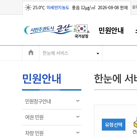
맑음
문
25.0℃
미세먼지농도
좋음 12㎍/㎥
2026-08-08 현재
시
민원안내
민
전
한눈에 서비스
군산새만금
민원안내
소통참여
생활복지
경제산업
정보공개
군산소개
전북소개
주
군산에서 시작되는 새만금
전북특별자치도 소개
군산사랑상품권
민원창구안내
정보공개제도
복지/보건
시정알림
군산시 비전
체
권
민원이용안내
시정소식
인구정책
상품권 안내
제도안내
전북특별자치도란?
메
민원안내
한눈에 서
민원수수료
시험/채용
통합돌봄
상품권 공지사항
비공개대상정보
전북특별자치도 용어 Q&A
뉴
도
종합민원창구
보도자료
주민복지
상품권 Q&A
불복구제절차
자료실
시
아름다운 배려창구
행사안내
아동/청소년
상품권 이용규약
수수료
열
민원창구안내
홍보영상 게시판
토지정보민원창구
행사일정표
여성/가족
판매대행점 조회
정보공개서식
림
군
대표전화
대표전화
대표전화
대표전화
대표전화
대표전화
대표전화
대표전화
063-454-4000
063-454-4000
063-454-4000
063-454-4000
063-454-4000
063-454-4000
063-454-4000
063-454-4000
열
여권 민원
무인민원발급기
교육안내
노인복지
지류상품권 재고조회
림
유형선택
산
보건소식
장애인복지
부서 및 담당자 연락처
부서 및 담당자 연락처
부서 및 담당자 연락처
부서 및 담당자 연락처
부서 및 담당자 연락처
부서 및 담당자 연락처
부서 및 담당자 연락처
부서 및 담당자 연락처
건
열
차량 민원
고시공고
사회서비스(바우처)