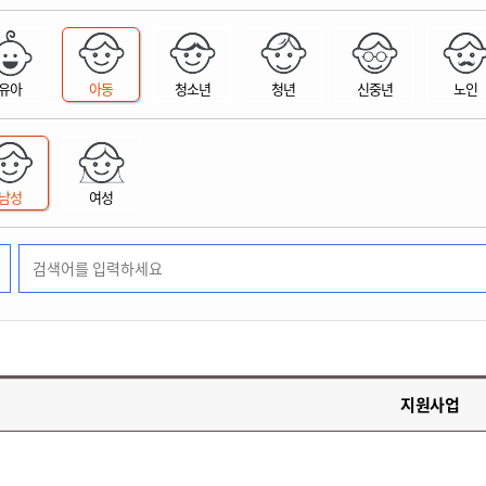
위원회 현황
공공데이터 개방
업무추진비공
군산시 무상교통
공부의 명수
정부24
위원회 명단공개
공공데이터 개방
예산/재정
법률정보
국민신문고
건설
부동산
에너지
유아
아동
청소년
청년
신중년
노인
환경
청소
위생
위원회 회의록 공개
공공데이터 수요조사
민원편람/서식
한눈에 서비스
전자가족관계등록
예산안내
조례규칙 입법예고
경제동향
도로/가로등
부동산 정보
태양광
환경선언문
청소정보
공중위생
재정공시
조례규칙 입법예고(구)
물가정보
자전거
주소/건축/지적/지리정보
가스/석유
인터넷등기소
환경기본정보
대형폐기물 배출신고
위생용품 제조업
결산보고서
법률정보 관련사이트
사회조사
조상땅찾기
국세청홈택스
남성
여성
화학물질 관리지도
공모사업
생활쓰레기 처리요령
식품위생
중기지방재정계획
사업체조
위택스
미세먼지 대응
음식물쓰레기 처리요령
문화 콘텐츠업
투자심사
통계연보
부동산통합민원
환경영향평가
폐기물 처리시설 현황
예산낭비신고
청년통계
체육
공공데이터포털
석면해체 건축물정보
보조금 부정수급 신고
주민등록
새올전자민원창구
체육시설 안내
환경오염업소 공개
공유재산
체류외국
군산시체육회
환경 관련사이트
재정용어사전
생활체육 공지
지원사업
군산시 고향사랑기부제
고향사랑기부제 소개
군산상품