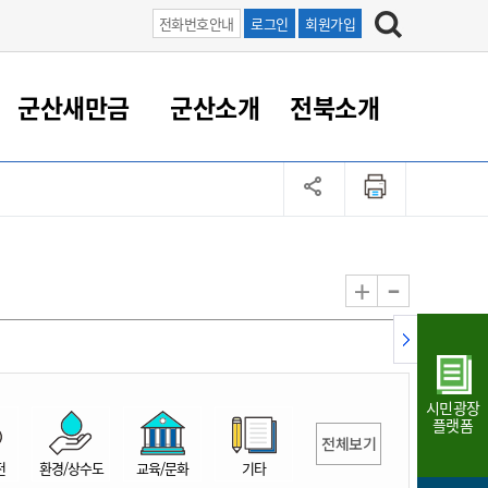
전화번호안내
로그인
회원가입
군산새만금
군산소개
전북소개
정 대응
족관계
부서/업무
RE100의 중심 새만금
도시/공원/주택
산업인프라
정책실명제
토지/건축
읍면동 안내
군산새만금 홍보 영상
조직운영6대지표
농업/축산업
도시재생
지방세
족관계
도시계획/지구단위계획
군산국가산업단지
정책실명제 안내
지방세
도시재생사업
민선8기 농업비전/발전방
공무원 정원
향
-
+
공원녹지
군산2국가산업단지
국민신청실명제안내
지방세환급금신청
도시재생(현장)지원센터
과장급이상 상위직 비율
농산물 유통
식
주택
새만금산업단지
정책실명제 중점관리 대상
지방세 상담챗봇
도시재생시설 현황
공무원 1인당 주민수
가축방역
자료실
자유무역지역
도시재생 공지/행사
현장공무원 비율
동물복지
지방산업단지
재정규모대비 인건비운영
시민광장
농공단지
실국본부수
플랫폼
전체보기
림 서비
산업단지 지도
내고장 알리미
전
환경/상수도
교육/문화
기타
구
항만/여객/공항/철도/컨벤