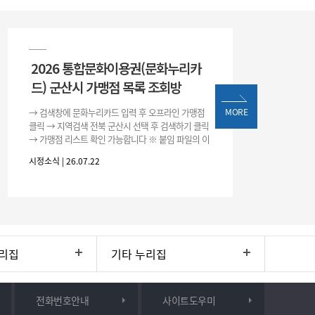
2026 통합문화이용권(문화누리카
드) 군산시 가맹점 목록 조회방
→ 검색창에 문화누리카드 입력 후 오프라인 가맹점
MORE
클릭 → 지역검색 전북 군산시 선택 후 검색하기 클릭
→ 가맹점 리스트 확인 가능합니다 ※ 붙임 파일의 이
용처 리스트는 변동될 수 있으니 위 방법으로 확인하
시정소식 | 26.07.22
시기 바랍니다.
리집
기타 누리집
전화번호안내
사이트도우미