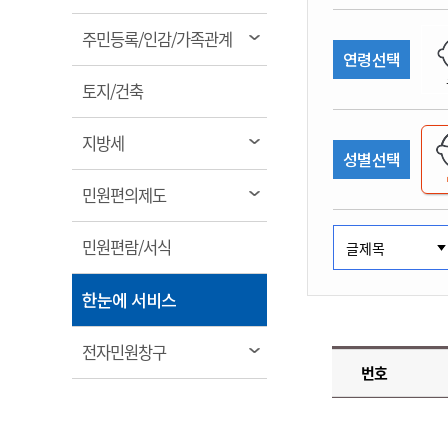
림
계약정보공개
전화번호안내
전화번호안내
전화번호안내
전화번호안내
전화번호안내
전화번호안내
전화번호안내
전화번호안내
군산시보
장사정보
열
주민등록/인감/가족관계
입찰/계약정보
연령선택
읍면동소식
주민복지 안내서
주요시책
림
수산업
찾아오시는길
찾아오시는길
찾아오시는길
찾아오시는길
찾아오시는길
찾아오시는길
찾아오시는길
찾아오시는길
용역과제
열
민원편의제도
토지/건축
웹진 열린군산
시정계획
어업현황
림
타기관소식
민원 1회방문 처리제
주요업무
수산물 안전정보
열
지방세
성별선택
어디서나 민원처리제
시정백서
림
군산수산물 소비촉진행사
상품권 구매 사용 및 관리
사전심사 청구제도
열
민원편의제도
군산 특화 수산물
림
민원인 후견인제
열
민원편람/서식
복합민원 상담예약제
림
폐업신고 원스톱서비스
열
한눈에 서비스
납세자 보호관제도
림
『안심상속』 원스톱 서비
열
전자민원창구
스
번호
림