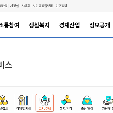
화관광
시장실
시의회
시민광장플랫폼
인구정책
소통참여
생활복지
경제산업
정보공개
새만금 해양거점도시 군산
정보공개 목록/청구
시민참여서비스
여권 민원
기업지원
교육
군산시 소개
군산시 관할권 주요논리
각종 신고/민원
사전정보공표
일자리/창업
차량 민원
상하수도
시청안내
새만금 관할구역 결
주민등록/인감/가
교통안내
기업목록
인사운영
SNS소식
여권발급안내
시민광장플랫폼
교육지원
투자기업 인센티브
정보공개 목록/청구
군산 현황
차량등록사업소 안내
하수도 계획
군산시 명장
사전정보공표
청사종합안내
주민등록/인감/가
시내버스
일반기업 목록
2022년도 통계
조직도
비스
여권 서식
시장에게 바란다
평생교육
기업지원정책
군산의 역사
차량 신규/이전 등록
상수도시설
구인구직
수시공표
전화번호안내
각종서식
택시
사회적경제기업
2023년도 통계
업무
나의민원
학자금대출이자지원
경제 공지/서식
수상현황
저당권 설정/말소 등록
수질검사
청년뜰(청년센터/창업센터)
부서별 팩스번호
시외버스/고속버스
공장 검색
2024년도 통계
부서소
나도한마디
우리아이 꿈탐험 지원사업
기업애로해소SOS
자연지리특성
등록원부 열람/발급
상수도/하수도 요금
시청 오시는 길
철도/항공
2025년도 통계
부서별 
군산시사회적경제지원센터
칭찬합시다
시민정보화교육
강소연구개발특구
행정구역/행정지도
자동차 등록 서식
요금조회납부시스템
여객선
설문조사
부모학교예약시스템
자매결연/국제협력 도시
자동차 과태료 조회 및 납부
공공하수처리시설
교통 관련사이트
일자리 지원사업
자원봉사참여
군산어린이시청
군산의 상징
자동차 정기(종합)검사 기
주정차단속 문자알
일자리지원센터
설/교통
경제/일자리
토지/주택
복지/건강
출산/육아
재난/안
간조회 및 검사예약
스
전자민원창
적극행정
디지털배움터