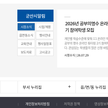
군산시알림
2026년 공부의명수 온라
시정소식
시험/채용
기 참여학생 모집
(municipal
읍면동소식
행사안내
개인별 학습수준에 맞춰 1:1 온라인
news)
공부의 명수 온라인 튜터링 2기 참
교육안내
행사일정표
다. 관심있는 학생들의 많은 신청 바랍
보도자료
고시공고
간 : 2026. 7. 29.(수) ~ 8. 7.(금) 2. 
시정소식 | 26.07.29
부서 누리집
읍/면/동 누리집
개인정보처리방침
저작권 정책
영상정보