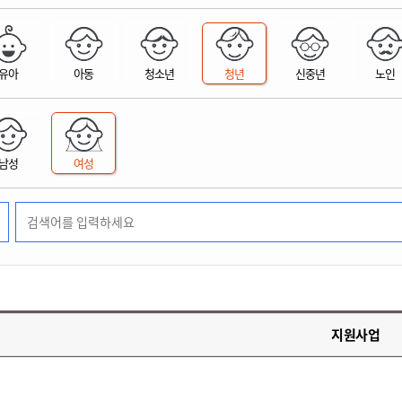
위원회 현황
공공데이터 개방
업무추진비공
군산시 무상교통
공부의 명수
정부24
위원회 명단공개
공공데이터 개방
예산/재정
법률정보
국민신문고
건설
부동산
에너지
유아
아동
청소년
청년
신중년
노인
환경
청소
위생
위원회 회의록 공개
공공데이터 수요조사
민원편람/서식
한눈에 서비스
전자가족관계등록
예산안내
조례규칙 입법예고
경제동향
도로/가로등
부동산 정보
태양광
환경선언문
청소정보
공중위생
재정공시
조례규칙 입법예고(구)
물가정보
자전거
주소/건축/지적/지리정보
가스/석유
인터넷등기소
환경기본정보
대형폐기물 배출신고
위생용품 제조업
결산보고서
법률정보 관련사이트
사회조사
조상땅찾기
국세청홈택스
남성
여성
화학물질 관리지도
공모사업
생활쓰레기 처리요령
식품위생
중기지방재정계획
사업체조
위택스
미세먼지 대응
음식물쓰레기 처리요령
문화 콘텐츠업
투자심사
통계연보
부동산통합민원
환경영향평가
폐기물 처리시설 현황
예산낭비신고
청년통계
체육
공공데이터포털
석면해체 건축물정보
보조금 부정수급 신고
주민등록
새올전자민원창구
체육시설 안내
환경오염업소 공개
공유재산
체류외국
군산시체육회
환경 관련사이트
재정용어사전
생활체육 공지
지원사업
군산시 고향사랑기부제
고향사랑기부제 소개
군산상품