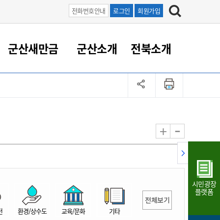
전화번호안내
로그인
회원가입
군산새만금
군산소개
전북소개
정 대응
족관계
부서/업무
RE100의 중심 새만금
도시/공원/주택
산업인프라
정책실명제
토지/건축
읍면동 안내
군산새만금 홍보 영상
조직운영6대지표
농업/축산업
도시재생
지방세
족관계
도시계획/지구단위계획
군산국가산업단지
정책실명제 안내
지방세
도시재생사업
민선8기 농업비전/발전방
공무원 정원
향
-
+
공원녹지
군산2국가산업단지
국민신청실명제안내
지방세환급금신청
도시재생(현장)지원센터
과장급이상 상위직 비율
농산물 유통
식
주택
새만금산업단지
정책실명제 중점관리 대상
지방세 상담챗봇
도시재생시설 현황
공무원 1인당 주민수
가축방역
자료실
자유무역지역
도시재생 공지/행사
현장공무원 비율
동물복지
지방산업단지
재정규모대비 인건비운영
시민광장
농공단지
실국본부수
플랫폼
전체보기
림 서비
산업단지 지도
내고장 알리미
전
환경/상수도
교육/문화
기타
구
항만/여객/공항/철도/컨벤