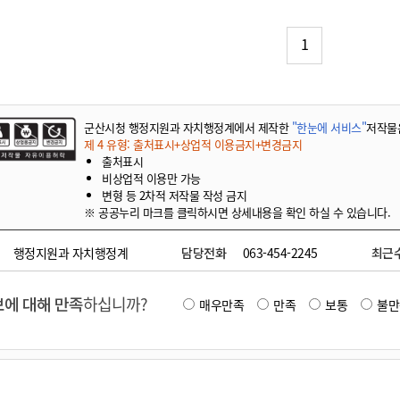
기부자 예우제
기부자 명예의 전당
1
기금사업
군산시 답례품
고향사랑기부제 소식
군산시청 행정지원과 자치행정계에서 제작한
"한눈에 서비스"
저작물
제 4 유형: 출처표시+상업적 이용금지+변경금지
출처표시
비상업적 이용만 가능
변형 등 2차적 저작물 작성 금지
※ 공공누리 마크를 클릭하시면 상세내용을 확인 하실 수 있습니다.
행정지원과 자치행정계
담당전화
063-454-2245
최근
에 대해 만족
하십니까?
매우만족
만족
보통
불만