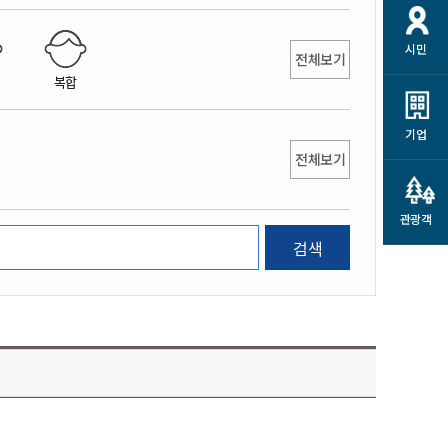
개
재정정보 공개
공공저작물
션
시민
통계정보
행정규제개혁
전체보기
소상공인 지원
복합
민방위/재난안전
시스템
행정규제개혁안내
고유가 피해지원금
민방위
규제신문고
군산사랑배달 배달의명수
기업
재난안전
전체보기
규제입증요청
카드수수료 지원
풍수해보험
사
규제정보포털
소상공인지원
재해예방
관광객
관련기관 안내
검색
군산시착한가격업소
시민대상보험
통계
영조물 배상보험
인 현황
군산시민 안전보험
군산시민 자전거보험
군산 상품
농업인안전보험 농가부담
 가이드북
금 지원사업