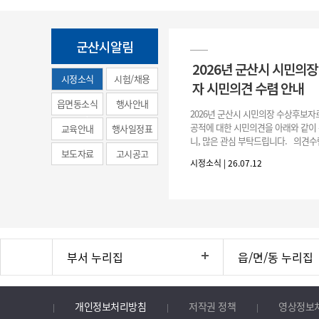
군산시알림
2026년 군산시 시민의
시정소식
시험/채용
자 시민의견 수렴 안내
(municipal
읍면동소식
행사안내
2026년 군산시 시민의장 수상후보자
news)
공적에 대한 시민의견을 아래와 같이
교육안내
행사일정표
니, 많은 관심 부탁드립니다. 의견수
보도자료
고시공고
폼) -> 아래 주소 클릭https://naver.me
시정소식 | 26.07.12
부서 누리집
읍/면/동 누리집
개인정보처리방침
저작권 정책
영상정보