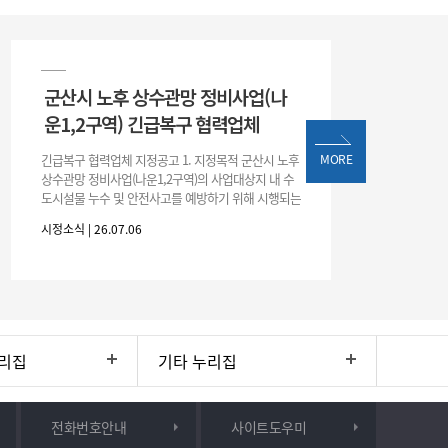
군산시 노후 상수관망 정비사업(나
운1,2구역) 긴급복구 협력업체
긴급복구 협력업체 지정공고 1. 지정목적 군산시 노후
MORE
상수관망 정비사업(나운1,2구역)의 사업대상지 내 수
도시설물 누수 및 안전사고를 예방하기 위해 시행되는
긴급복구공사 및 소규모 긴급공사를 수행하기 위한 복
시정소식 | 26.07.06
구업체 지정 2. 협력업체
리집
기타 누리집
전화번호안내
사이트도우미