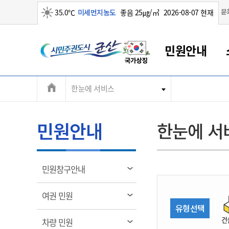
맑음
문
35.0℃
미세먼지농도
좋음 25㎍/㎥
2026-08-07 현재
시
민원안내
민
전
한눈에 서비스
군산새만금
민원안내
소통참여
생활복지
경제산업
정보공개
군산소개
전북소개
주
군산에서 시작되는 새만금
전북특별자치도 소개
군산사랑상품권
민원창구안내
정보공개제도
복지/보건
시정알림
군산시 비전
체
권
민원이용안내
시정소식
인구정책
상품권 안내
제도안내
전북특별자치도란?
메
민원안내
한눈에 서
민원수수료
시험/채용
통합돌봄
상품권 공지사항
비공개대상정보
전북특별자치도 용어 Q&A
뉴
도
종합민원창구
보도자료
주민복지
상품권 Q&A
불복구제절차
자료실
시
아름다운 배려창구
행사안내
아동/청소년
상품권 이용규약
수수료
열
민원창구안내
홍보영상 게시판
토지정보민원창구
행사일정표
여성/가족
판매대행점 조회
정보공개서식
림
군
대표전화
대표전화
대표전화
대표전화
대표전화
대표전화
대표전화
대표전화
063-454-4000
063-454-4000
063-454-4000
063-454-4000
063-454-4000
063-454-4000
063-454-4000
063-454-4000
열
여권 민원
무인민원발급기
교육안내
노인복지
지류상품권 재고조회
림
유형선택
산
보건소식
장애인복지
부서 및 담당자 연락처
부서 및 담당자 연락처
부서 및 담당자 연락처
부서 및 담당자 연락처
부서 및 담당자 연락처
부서 및 담당자 연락처
부서 및 담당자 연락처
부서 및 담당자 연락처
건
열
차량 민원
고시공고
사회서비스(바우처)