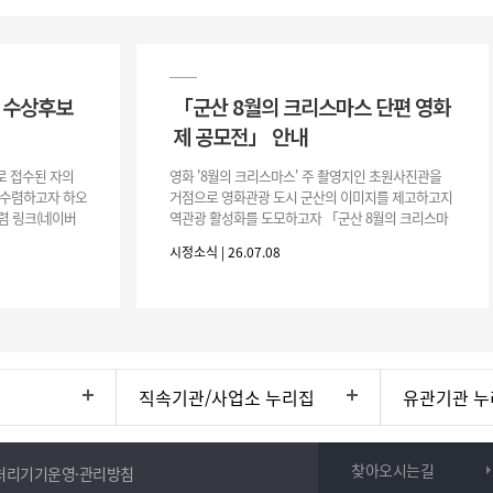
장 수상후보
「군산 8월의 크리스마스 단편 영화
제 공모전」 안내
로 접수된 자의
영화 '8월의 크리스마스' 주 촬영지인 초원사진관을
 수렴하고자 하오
거점으로 영화관광 도시 군산의 이미지를 제고하고지
렴 링크(네이버
역관광 활성화를 도모하고자 「군산 8월의 크리스마
/5IfLW57I
스 단편 영화제 공모전」을 다음과 같이 개최하오니
시정소식 | 26.07.08
많은 관심과 참여 바랍니다. □ 개
직속기관/사업소 누리집
유관기관 누
찾아오시는길
처리기기운영·관리방침