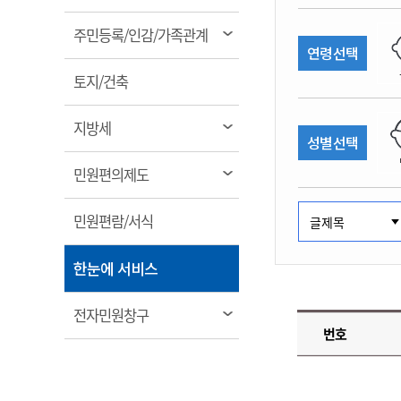
림
계약정보공개
전화번호안내
전화번호안내
전화번호안내
전화번호안내
전화번호안내
전화번호안내
전화번호안내
전화번호안내
군산시보
장사정보
열
주민등록/인감/가족관계
입찰/계약정보
연령선택
읍면동소식
주민복지 안내서
주요시책
림
수산업
찾아오시는길
찾아오시는길
찾아오시는길
찾아오시는길
찾아오시는길
찾아오시는길
찾아오시는길
찾아오시는길
용역과제
열
민원편의제도
토지/건축
웹진 열린군산
시정계획
어업현황
림
타기관소식
민원 1회방문 처리제
주요업무
수산물 안전정보
열
지방세
성별선택
어디서나 민원처리제
시정백서
림
군산수산물 소비촉진행사
상품권 구매 사용 및 관리
사전심사 청구제도
열
민원편의제도
군산 특화 수산물
림
민원인 후견인제
열
민원편람/서식
복합민원 상담예약제
림
폐업신고 원스톱서비스
열
한눈에 서비스
납세자 보호관제도
림
『안심상속』 원스톱 서비
열
전자민원창구
스
번호
림