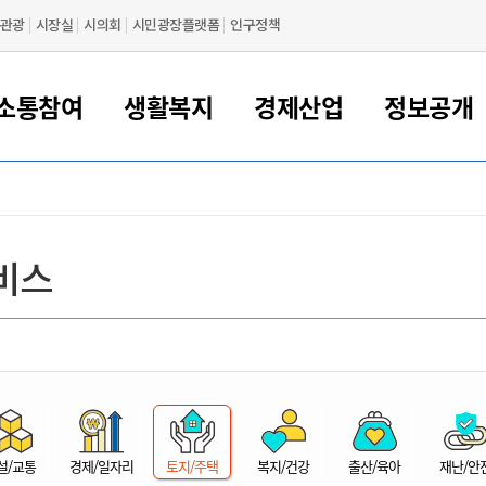
관광
시장실
시의회
시민광장플랫폼
인구정책
소통참여
생활복지
경제산업
정보공개
새만금 해양거점도시 군산
정보공개 목록/청구
시민참여서비스
여권 민원
기업지원
교육
군산시 소개
군산시 관할권 주요논리
각종 신고/민원
사전정보공표
일자리/창업
차량 민원
상하수도
시청안내
새만금 관할구역 결
주민등록/인감/가
교통안내
기업목록
인사운영
SNS소식
여권발급안내
시민광장플랫폼
교육지원
투자기업 인센티브
정보공개 목록/청구
군산 현황
차량등록사업소 안내
하수도 계획
군산시 명장
사전정보공표
청사종합안내
주민등록/인감/가
시내버스
일반기업 목록
2022년도 통계
조직도
비스
여권 서식
시장에게 바란다
평생교육
기업지원정책
군산의 역사
차량 신규/이전 등록
상수도시설
구인구직
수시공표
전화번호안내
각종서식
택시
사회적경제기업
2023년도 통계
업무
나의민원
학자금대출이자지원
경제 공지/서식
수상현황
저당권 설정/말소 등록
수질검사
청년뜰(청년센터/창업센터)
부서별 팩스번호
시외버스/고속버스
공장 검색
2024년도 통계
부서소
나도한마디
우리아이 꿈탐험 지원사업
기업애로해소SOS
자연지리특성
등록원부 열람/발급
상수도/하수도 요금
시청 오시는 길
철도/항공
2025년도 통계
부서별 
군산시사회적경제지원센터
칭찬합시다
시민정보화교육
강소연구개발특구
행정구역/행정지도
자동차 등록 서식
요금조회납부시스템
여객선
설문조사
부모학교예약시스템
자매결연/국제협력 도시
자동차 과태료 조회 및 납부
공공하수처리시설
교통 관련사이트
일자리 지원사업
자원봉사참여
군산어린이시청
군산의 상징
자동차 정기(종합)검사 기
주정차단속 문자알
일자리지원센터
설/교통
경제/일자리
토지/주택
복지/건강
출산/육아
재난/안
간조회 및 검사예약
스
전자민원창
적극행정
디지털배움터