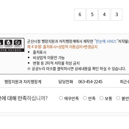
기부자 예우제
기부자 명예의 전당
6
5
4
3
기금사업
군산시 답례품
고향사랑기부제 소식
군산시청 행정지원과 자치행정계에서 제작한
"한눈에 서비스"
저작물
제 4 유형: 출처표시+상업적 이용금지+변경금지
출처표시
비상업적 이용만 가능
변형 등 2차적 저작물 작성 금지
※ 공공누리 마크를 클릭하시면 상세내용을 확인 하실 수 있습니다.
행정지원과 자치행정계
담당전화
063-454-2245
최근
에 대해 만족
하십니까?
매우만족
만족
보통
불만