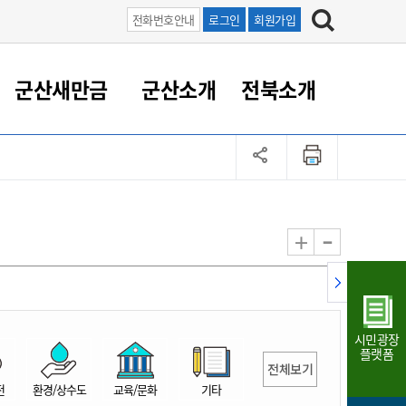
전화번호안내
로그인
회원가입
군산새만금
군산소개
전북소개
정 대응
족관계
부서/업무
RE100의 중심 새만금
도시/공원/주택
산업인프라
정책실명제
토지/건축
읍면동 안내
군산새만금 홍보 영상
조직운영6대지표
농업/축산업
도시재생
지방세
족관계
도시계획/지구단위계획
군산국가산업단지
정책실명제 안내
지방세
도시재생사업
민선8기 농업비전/발전방
공무원 정원
향
-
+
공원녹지
군산2국가산업단지
국민신청실명제안내
지방세환급금신청
도시재생(현장)지원센터
과장급이상 상위직 비율
농산물 유통
식
주택
새만금산업단지
정책실명제 중점관리 대상
지방세 상담챗봇
도시재생시설 현황
공무원 1인당 주민수
가축방역
자료실
자유무역지역
도시재생 공지/행사
현장공무원 비율
동물복지
지방산업단지
재정규모대비 인건비운영
시민광장
농공단지
실국본부수
플랫폼
전체보기
림 서비
산업단지 지도
내고장 알리미
전
환경/상수도
교육/문화
기타
구
항만/여객/공항/철도/컨벤