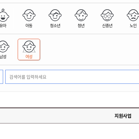
위원회 현황
공공데이터 개방
업무추진비공
군산시 무상교통
공부의 명수
정부24
위원회 명단공개
공공데이터 개방
예산/재정
법률정보
국민신문고
건설
부동산
에너지
유아
아동
청소년
청년
신중년
노인
환경
청소
위생
위원회 회의록 공개
공공데이터 수요조사
민원편람/서식
한눈에 서비스
전자가족관계등록
예산안내
조례규칙 입법예고
경제동향
도로/가로등
부동산 정보
태양광
환경선언문
청소정보
공중위생
재정공시
조례규칙 입법예고(구)
물가정보
자전거
주소/건축/지적/지리정보
가스/석유
인터넷등기소
환경기본정보
대형폐기물 배출신고
위생용품 제조업
결산보고서
법률정보 관련사이트
사회조사
조상땅찾기
국세청홈택스
남성
여성
화학물질 관리지도
공모사업
생활쓰레기 처리요령
식품위생
중기지방재정계획
사업체조
위택스
미세먼지 대응
음식물쓰레기 처리요령
문화 콘텐츠업
투자심사
통계연보
부동산통합민원
환경영향평가
폐기물 처리시설 현황
예산낭비신고
청년통계
체육
공공데이터포털
석면해체 건축물정보
보조금 부정수급 신고
주민등록
새올전자민원창구
체육시설 안내
환경오염업소 공개
공유재산
체류외국
군산시체육회
환경 관련사이트
재정용어사전
생활체육 공지
지원사업
군산시 고향사랑기부제
고향사랑기부제 소개
군산상품