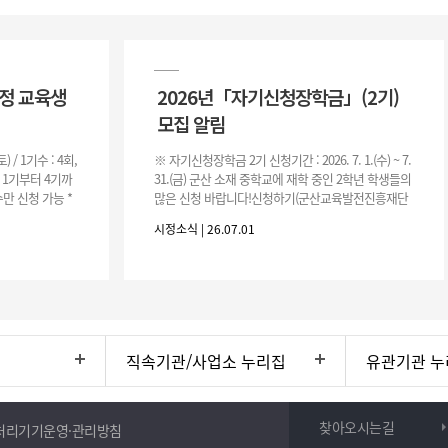
과정 교육생
2026년「자기신청장학금」(2기)
모집 알림
(토) / 1기수 : 4회,
※ 자기신청장학금 2기 신청기간 : 2026. 7. 1.(수) ~ 7.
은 1기부터 4기까
31.(금) 군산 소재 중학교에 재학 중인 2학년 학생들의
만 신청 가능 *
많은 신청 바랍니다!신청하기(군산교육발전진흥재단
홈페이지)☞ https://www.edugunsan.o
시정소식 | 26.07.01
직속기관/사업소 누리집
유관기관 누
찾아오시는길
처리기기운영·관리방침