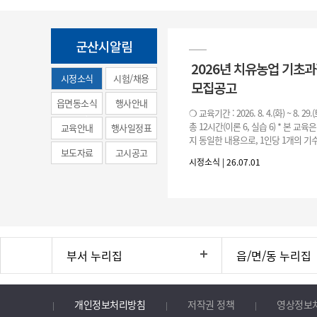
군산시알림
2026년 치유농업 기초
시정소식
시험/채용
모집공고
(municipal
읍면동소식
행사안내
❍ 교육기간 : 2026. 8. 4.(화) ~ 8. 29.
news)
총 12시간(이론 6, 실습 6) * 본 교육
교육안내
행사일정표
지 동일한 내용으로, 1인당 1개의 기수
보도자료
고시공고
기수별 교육 요일 및 시간
시정소식 | 26.07.01
부서 누리집
읍/면/동 누리집
개인정보처리방침
저작권 정책
영상정보