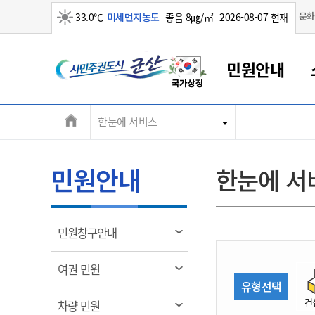
맑음
문화
33.0℃
미세먼지농도
좋음 8㎍/㎥
2026-08-07 현재
시
민원안내
민
전
한눈에 서비스
군산새만금
민원안내
소통참여
생활복지
경제산업
정보공개
군산소개
전북소개
주
군산에서 시작되는 새만금
전북특별자치도 소개
군산사랑상품권
민원창구안내
정보공개제도
복지/보건
시정알림
군산시 비전
체
권
민원이용안내
시정소식
인구정책
상품권 안내
제도안내
전북특별자치도란?
메
민원안내
한눈에 서
민원수수료
시험/채용
통합돌봄
상품권 공지사항
비공개대상정보
전북특별자치도 용어 Q&A
뉴
도
종합민원창구
보도자료
주민복지
상품권 Q&A
불복구제절차
자료실
시
아름다운 배려창구
행사안내
아동/청소년
상품권 이용규약
수수료
열
민원창구안내
홍보영상 게시판
토지정보민원창구
행사일정표
여성/가족
판매대행점 조회
정보공개서식
림
군
대표전화
대표전화
대표전화
대표전화
대표전화
대표전화
대표전화
대표전화
063-454-4000
063-454-4000
063-454-4000
063-454-4000
063-454-4000
063-454-4000
063-454-4000
063-454-4000
열
여권 민원
무인민원발급기
교육안내
노인복지
지류상품권 재고조회
림
유형선택
산
보건소식
장애인복지
부서 및 담당자 연락처
부서 및 담당자 연락처
부서 및 담당자 연락처
부서 및 담당자 연락처
부서 및 담당자 연락처
부서 및 담당자 연락처
부서 및 담당자 연락처
부서 및 담당자 연락처
건
열
차량 민원
고시공고
사회서비스(바우처)