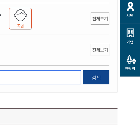
개
재정정보 공개
공공저작물
션
시민
통계정보
행정규제개혁
전체보기
소상공인 지원
복합
민방위/재난안전
시스템
행정규제개혁안내
고유가 피해지원금
민방위
규제신문고
군산사랑배달 배달의명수
기업
재난안전
전체보기
규제입증요청
카드수수료 지원
풍수해보험
사
규제정보포털
소상공인지원
재해예방
관광객
관련기관 안내
검색
군산시착한가격업소
시민대상보험
통계
영조물 배상보험
인 현황
군산시민 안전보험
군산시민 자전거보험
군산 상품
농업인안전보험 농가부담
 가이드북
금 지원사업