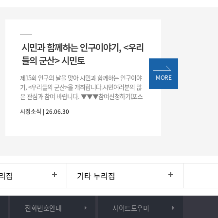
시민과 함께하는 인구이야기, <우리
들의 군산> 시민토
제15회 인구의 날을 맞아 시민과 함께하는 인구이야
MORE
기, <우리들의 군산>을 개최합니다.시민여러분의 많
은 관심과 참여 바랍니다. ▼▼▼참여신청하기(포스
터 하단 QR)▼▼▼
시정소식 | 26.06.30
리집
기타 누리집
전화번호안내
사이트도우미