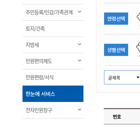
림
계약정보공개
전화번호안내
전화번호안내
전화번호안내
전화번호안내
전화번호안내
전화번호안내
전화번호안내
전화번호안내
군산시보
장사정보
열
주민등록/인감/가족관계
입찰/계약정보
연령선택
읍면동소식
주민복지 안내서
주요시책
림
수산업
찾아오시는길
찾아오시는길
찾아오시는길
찾아오시는길
찾아오시는길
찾아오시는길
찾아오시는길
찾아오시는길
용역과제
열
민원편의제도
토지/건축
웹진 열린군산
시정계획
어업현황
림
타기관소식
민원 1회방문 처리제
주요업무
수산물 안전정보
열
지방세
성별선택
어디서나 민원처리제
시정백서
림
군산수산물 소비촉진행사
상품권 구매 사용 및 관리
사전심사 청구제도
열
민원편의제도
군산 특화 수산물
림
민원인 후견인제
열
민원편람/서식
복합민원 상담예약제
림
폐업신고 원스톱서비스
열
한눈에 서비스
납세자 보호관제도
림
『안심상속』 원스톱 서비
열
전자민원창구
스
번호
림