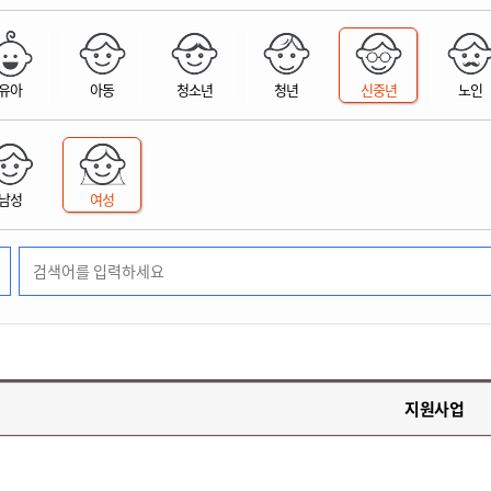
위원회 현황
공공데이터 개방
업무추진비공
군산시 무상교통
공부의 명수
정부24
위원회 명단공개
공공데이터 개방
예산/재정
법률정보
국민신문고
건설
부동산
에너지
유아
아동
청소년
청년
신중년
노인
환경
청소
위생
위원회 회의록 공개
공공데이터 수요조사
민원편람/서식
한눈에 서비스
전자가족관계등록
예산안내
조례규칙 입법예고
경제동향
도로/가로등
부동산 정보
태양광
환경선언문
청소정보
공중위생
재정공시
조례규칙 입법예고(구)
물가정보
자전거
주소/건축/지적/지리정보
가스/석유
인터넷등기소
환경기본정보
대형폐기물 배출신고
위생용품 제조업
결산보고서
법률정보 관련사이트
사회조사
조상땅찾기
국세청홈택스
남성
여성
화학물질 관리지도
공모사업
생활쓰레기 처리요령
식품위생
중기지방재정계획
사업체조
위택스
미세먼지 대응
음식물쓰레기 처리요령
문화 콘텐츠업
투자심사
통계연보
부동산통합민원
환경영향평가
폐기물 처리시설 현황
예산낭비신고
청년통계
체육
공공데이터포털
석면해체 건축물정보
보조금 부정수급 신고
주민등록
새올전자민원창구
체육시설 안내
환경오염업소 공개
공유재산
체류외국
군산시체육회
환경 관련사이트
재정용어사전
생활체육 공지
지원사업
군산시 고향사랑기부제
고향사랑기부제 소개
군산상품