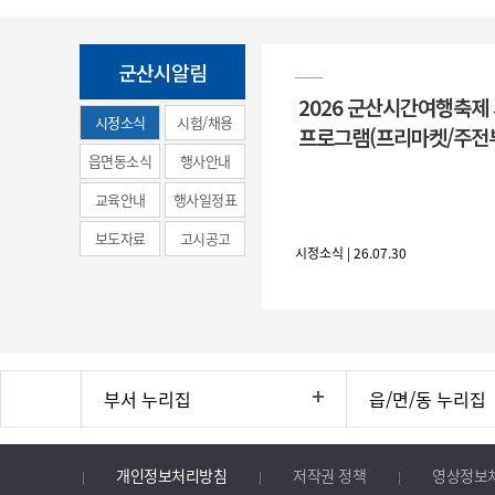
군산시알림
2026 군산시간여행축제
시정소식
시험/채용
프로그램(프리마켓/주전
(municipal
읍면동소식
행사안내
news)
교육안내
행사일정표
보도자료
고시공고
시정소식 | 26.07.30
부서 누리집
읍/면/동 누리집
개인정보처리방침
저작권 정책
영상정보