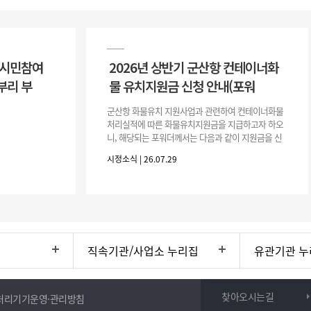
 시민참여
2026년 상반기 군산항 컨테이너화
부리 부
물 유치지원금 신청 안내(포워
군산항 화물유치 지원사업과 관련하여 컨테이너화물
처리실적에 따른 화물유치지원금을 지급하고자 하오
니, 해당되는 포워더께서는 다음과 같이 지원금을 신
청하시기 바랍니다. 1. 해당기간 : ‘25. 11. 1. ~ '26. 4.
시정소식 | 26.07.29
30.(6개
직속기관/사업소 누리집
유관기관 누
찾아오시는길
처리기기운영·관리방침