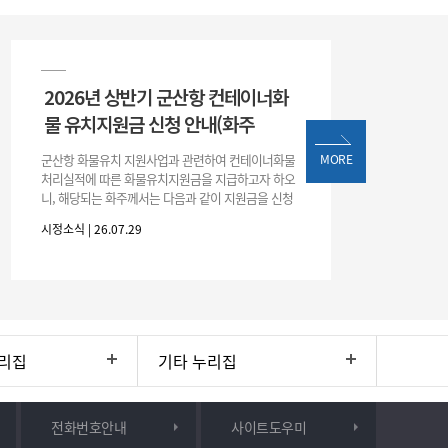
2026년 상반기 군산항 컨테이너화
물 유치지원금 신청 안내(화주
군산항 화물유치 지원사업과 관련하여 컨테이너화물
MORE
처리실적에 따른 화물유치지원금을 지급하고자 하오
니, 해당되는 화주께서는 다음과 같이 지원금을 신청
하시기 바랍니다. 1. 해당기간 : ‘25. 11. 1. ~ '26. 4. 30.
시정소식 | 26.07.29
(6개월
리집
기타 누리집
전화번호안내
사이트도우미