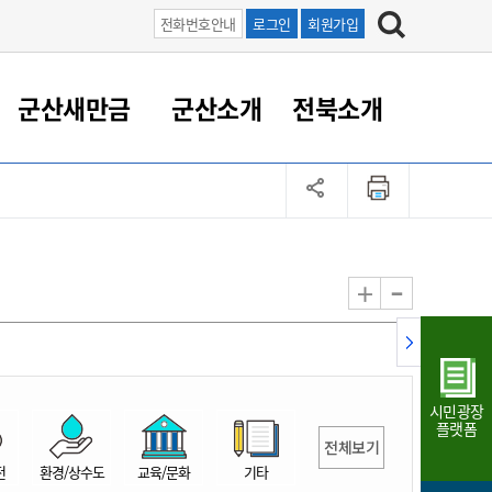
전화번호안내
로그인
회원가입
군산새만금
군산소개
전북소개
정 대응
족관계
부서/업무
RE100의 중심 새만금
도시/공원/주택
산업인프라
정책실명제
토지/건축
읍면동 안내
군산새만금 홍보 영상
조직운영6대지표
농업/축산업
도시재생
지방세
족관계
도시계획/지구단위계획
군산국가산업단지
정책실명제 안내
지방세
도시재생사업
민선8기 농업비전/발전방
공무원 정원
향
-
+
공원녹지
군산2국가산업단지
국민신청실명제안내
지방세환급금신청
도시재생(현장)지원센터
과장급이상 상위직 비율
농산물 유통
식
주택
새만금산업단지
정책실명제 중점관리 대상
지방세 상담챗봇
도시재생시설 현황
공무원 1인당 주민수
가축방역
자료실
자유무역지역
도시재생 공지/행사
현장공무원 비율
동물복지
지방산업단지
재정규모대비 인건비운영
시민광장
농공단지
실국본부수
플랫폼
전체보기
림 서비
산업단지 지도
내고장 알리미
전
환경/상수도
교육/문화
기타
구
항만/여객/공항/철도/컨벤