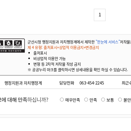
기부자 예우제
기부자 명예의 전당
1
기금사업
군산시 답례품
고향사랑기부제 소식
군산시청 행정지원과 자치행정계에서 제작한
"한눈에 서비스"
저작물
제 4 유형: 출처표시+상업적 이용금지+변경금지
출처표시
비상업적 이용만 가능
변형 등 2차적 저작물 작성 금지
※ 공공누리 마크를 클릭하시면 상세내용을 확인 하실 수 있습니다.
행정지원과 자치행정계
담당전화
063-454-2245
최근
에 대해 만족
하십니까?
매우만족
만족
보통
불만