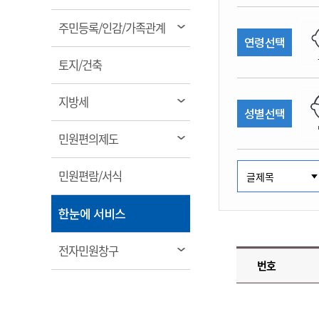
림
계약정보공개
전화번호안내
전화번호안내
전화번호안내
전화번호안내
전화번호안내
전화번호안내
전화번호안내
전화번호안내
군산시보
장사정보
열
주민등록/인감/가족관계
입찰/계약정보
연령선택
읍면동소식
주민복지 안내서
주요시책
림
수산업
찾아오시는길
찾아오시는길
찾아오시는길
찾아오시는길
찾아오시는길
찾아오시는길
찾아오시는길
찾아오시는길
용역과제
열
민원편의제도
토지/건축
웹진 열린군산
시정계획
어업현황
림
타기관소식
민원 1회방문 처리제
주요업무
수산물 안전정보
열
지방세
성별선택
어디서나 민원처리제
시정백서
림
군산수산물 소비촉진행사
상품권 구매 사용 및 관리
사전심사 청구제도
열
민원편의제도
군산 특화 수산물
림
민원인 후견인제
열
민원편람/서식
복합민원 상담예약제
림
폐업신고 원스톱서비스
열
한눈에 서비스
납세자 보호관제도
림
『안심상속』 원스톱 서비
열
전자민원창구
스
번호
림