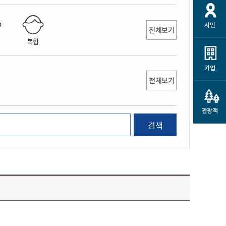
개
재정정보 공개
공공저작물
션
시민
통계정보
행정규제개혁
전체보기
소상공인 지원
복합
민방위/재난안전
시스템
행정규제개혁안내
고유가 피해지원금
민방위
규제신문고
군산사랑배달 배달의명수
기업
재난안전
전체보기
규제입증요청
카드수수료 지원
풍수해보험
사
규제정보포털
소상공인지원
재해예방
관광객
관련기관 안내
검색
군산시착한가격업소
시민대상보험
통계
영조물 배상보험
인 현황
군산시민 안전보험
군산시민 자전거보험
군산 상품
농업인안전보험 농가부담
 가이드북
금 지원사업