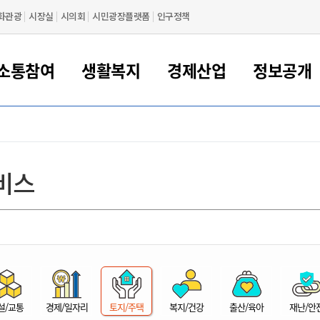
화관광
시장실
시의회
시민광장플랫폼
인구정책
소통참여
생활복지
경제산업
정보공개
새만금 해양거점도시 군산
정보공개 목록/청구
시민참여서비스
여권 민원
기업지원
교육
군산시 소개
군산시 관할권 주요논리
각종 신고/민원
사전정보공표
일자리/창업
차량 민원
상하수도
시청안내
새만금 관할구역 결
주민등록/인감/가
교통안내
기업목록
인사운영
SNS소식
여권발급안내
시민광장플랫폼
교육지원
투자기업 인센티브
정보공개 목록/청구
군산 현황
차량등록사업소 안내
하수도 계획
군산시 명장
사전정보공표
청사종합안내
주민등록/인감/가
시내버스
일반기업 목록
2022년도 통계
조직도
비스
여권 서식
시장에게 바란다
평생교육
기업지원정책
군산의 역사
차량 신규/이전 등록
상수도시설
구인구직
수시공표
전화번호안내
각종서식
택시
사회적경제기업
2023년도 통계
업무
나의민원
학자금대출이자지원
경제 공지/서식
수상현황
저당권 설정/말소 등록
수질검사
청년뜰(청년센터/창업센터)
부서별 팩스번호
시외버스/고속버스
공장 검색
2024년도 통계
부서소
나도한마디
우리아이 꿈탐험 지원사업
기업애로해소SOS
자연지리특성
등록원부 열람/발급
상수도/하수도 요금
시청 오시는 길
철도/항공
2025년도 통계
부서별 
군산시사회적경제지원센터
칭찬합시다
시민정보화교육
강소연구개발특구
행정구역/행정지도
자동차 등록 서식
요금조회납부시스템
여객선
설문조사
부모학교예약시스템
자매결연/국제협력 도시
자동차 과태료 조회 및 납부
공공하수처리시설
교통 관련사이트
일자리 지원사업
자원봉사참여
군산어린이시청
군산의 상징
자동차 정기(종합)검사 기
주정차단속 문자알
일자리지원센터
설/교통
경제/일자리
토지/주택
복지/건강
출산/육아
재난/안
간조회 및 검사예약
스
전자민원창
적극행정
디지털배움터