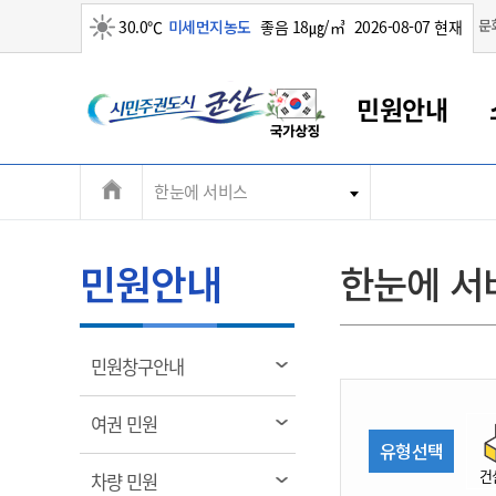
맑음
문
30.0℃
미세먼지농도
좋음 18㎍/㎥
2026-08-07 현재
시
민원안내
민
전
한눈에 서비스
군산새만금
민원안내
소통참여
생활복지
경제산업
정보공개
군산소개
전북소개
주
군산에서 시작되는 새만금
전북특별자치도 소개
군산사랑상품권
민원창구안내
정보공개제도
복지/보건
시정알림
군산시 비전
체
권
민원이용안내
시정소식
인구정책
상품권 안내
제도안내
전북특별자치도란?
메
민원안내
한눈에 서
민원수수료
시험/채용
통합돌봄
상품권 공지사항
비공개대상정보
전북특별자치도 용어 Q&A
뉴
도
종합민원창구
보도자료
주민복지
상품권 Q&A
불복구제절차
자료실
시
아름다운 배려창구
행사안내
아동/청소년
상품권 이용규약
수수료
열
민원창구안내
홍보영상 게시판
토지정보민원창구
행사일정표
여성/가족
판매대행점 조회
정보공개서식
림
군
대표전화
대표전화
대표전화
대표전화
대표전화
대표전화
대표전화
대표전화
063-454-4000
063-454-4000
063-454-4000
063-454-4000
063-454-4000
063-454-4000
063-454-4000
063-454-4000
열
여권 민원
무인민원발급기
교육안내
노인복지
지류상품권 재고조회
림
유형선택
산
보건소식
장애인복지
부서 및 담당자 연락처
부서 및 담당자 연락처
부서 및 담당자 연락처
부서 및 담당자 연락처
부서 및 담당자 연락처
부서 및 담당자 연락처
부서 및 담당자 연락처
부서 및 담당자 연락처
건
열
차량 민원
고시공고
사회서비스(바우처)