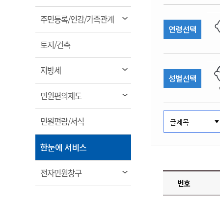
림
계약정보공개
전화번호안내
전화번호안내
전화번호안내
전화번호안내
전화번호안내
전화번호안내
전화번호안내
전화번호안내
군산시보
장사정보
열
주민등록/인감/가족관계
입찰/계약정보
연령선택
읍면동소식
주민복지 안내서
주요시책
림
수산업
찾아오시는길
찾아오시는길
찾아오시는길
찾아오시는길
찾아오시는길
찾아오시는길
찾아오시는길
찾아오시는길
용역과제
열
민원편의제도
토지/건축
웹진 열린군산
시정계획
어업현황
림
타기관소식
민원 1회방문 처리제
주요업무
수산물 안전정보
열
지방세
성별선택
어디서나 민원처리제
시정백서
림
군산수산물 소비촉진행사
상품권 구매 사용 및 관리
사전심사 청구제도
열
민원편의제도
군산 특화 수산물
림
민원인 후견인제
열
민원편람/서식
복합민원 상담예약제
림
폐업신고 원스톱서비스
열
한눈에 서비스
납세자 보호관제도
림
『안심상속』 원스톱 서비
열
전자민원창구
스
번호
림