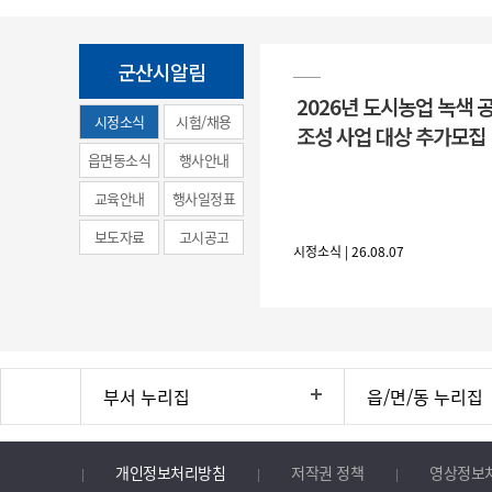
군산시알림
2026년 도시농업 녹색 
시정소식
시험/채용
조성 사업 대상 추가모집
(municipal
읍면동소식
행사안내
news)
교육안내
행사일정표
보도자료
고시공고
시정소식 | 26.08.07
부서 누리집
읍/면/동 누리집
개인정보처리방침
저작권 정책
영상정보