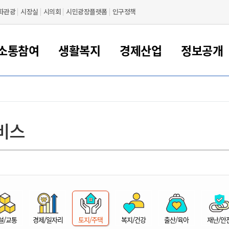
화관광
시장실
시의회
시민광장플랫폼
인구정책
소통참여
생활복지
경제산업
정보공개
새만금 해양거점도시 군산
정보공개 목록/청구
시민참여서비스
여권 민원
기업지원
교육
군산시 소개
군산시 관할권 주요논리
각종 신고/민원
사전정보공표
일자리/창업
차량 민원
상하수도
시청안내
새만금 관할구역 결
주민등록/인감/가
교통안내
기업목록
인사운영
SNS소식
여권발급안내
시민광장플랫폼
교육지원
투자기업 인센티브
정보공개 목록/청구
군산 현황
차량등록사업소 안내
하수도 계획
군산시 명장
사전정보공표
청사종합안내
주민등록/인감/가
시내버스
일반기업 목록
2022년도 통계
조직도
비스
여권 서식
시장에게 바란다
평생교육
기업지원정책
군산의 역사
차량 신규/이전 등록
상수도시설
구인구직
수시공표
전화번호안내
각종서식
택시
사회적경제기업
2023년도 통계
업무
나의민원
학자금대출이자지원
경제 공지/서식
수상현황
저당권 설정/말소 등록
수질검사
청년뜰(청년센터/창업센터)
부서별 팩스번호
시외버스/고속버스
공장 검색
2024년도 통계
부서소
나도한마디
우리아이 꿈탐험 지원사업
기업애로해소SOS
자연지리특성
등록원부 열람/발급
상수도/하수도 요금
시청 오시는 길
철도/항공
2025년도 통계
부서별 
군산시사회적경제지원센터
칭찬합시다
시민정보화교육
강소연구개발특구
행정구역/행정지도
자동차 등록 서식
요금조회납부시스템
여객선
설문조사
부모학교예약시스템
자매결연/국제협력 도시
자동차 과태료 조회 및 납부
공공하수처리시설
교통 관련사이트
일자리 지원사업
자원봉사참여
군산어린이시청
군산의 상징
자동차 정기(종합)검사 기
주정차단속 문자알
일자리지원센터
설/교통
경제/일자리
토지/주택
복지/건강
출산/육아
재난/안
간조회 및 검사예약
스
전자민원창
적극행정
디지털배움터