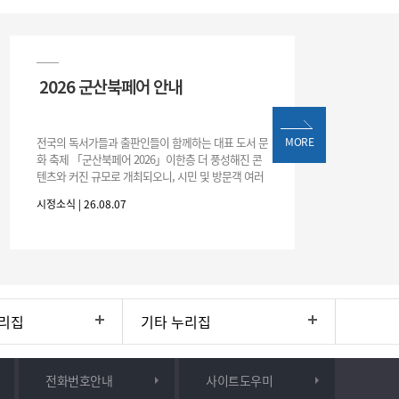
2026 군산북페어 안내
전국의 독서가들과 출판인들이 함께하는 대표 도서 문
MORE
화 축제 「군산북페어 2026」이한층 더 풍성해진 콘
텐츠와 커진 규모로 개최되오니, 시민 및 방문객 여러
분의 많은 관심과 참여 바랍니다.□ 행사 개요행사 기
시정소식 | 26.08.07
간: 2026. 8. 28.
리집
기타 누리집
전화번호안내
사이트도우미