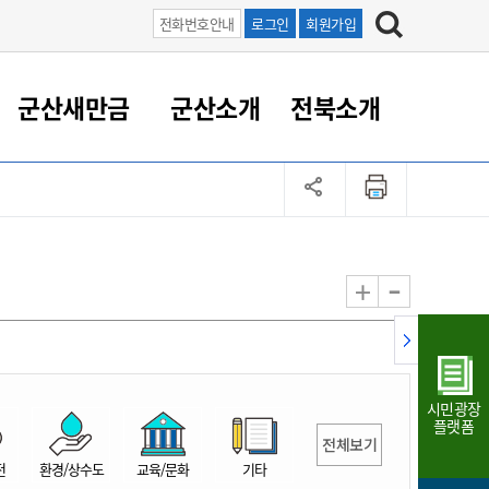
전화번호안내
로그인
회원가입
군산새만금
군산소개
전북소개
정 대응
족관계
부서/업무
RE100의 중심 새만금
도시/공원/주택
산업인프라
정책실명제
토지/건축
읍면동 안내
군산새만금 홍보 영상
조직운영6대지표
농업/축산업
도시재생
지방세
족관계
도시계획/지구단위계획
군산국가산업단지
정책실명제 안내
지방세
도시재생사업
민선8기 농업비전/발전방
공무원 정원
향
-
+
공원녹지
군산2국가산업단지
국민신청실명제안내
지방세환급금신청
도시재생(현장)지원센터
과장급이상 상위직 비율
농산물 유통
식
주택
새만금산업단지
정책실명제 중점관리 대상
지방세 상담챗봇
도시재생시설 현황
공무원 1인당 주민수
가축방역
자료실
자유무역지역
도시재생 공지/행사
현장공무원 비율
동물복지
지방산업단지
재정규모대비 인건비운영
시민광장
농공단지
실국본부수
플랫폼
전체보기
림 서비
산업단지 지도
내고장 알리미
전
환경/상수도
교육/문화
기타
구
항만/여객/공항/철도/컨벤