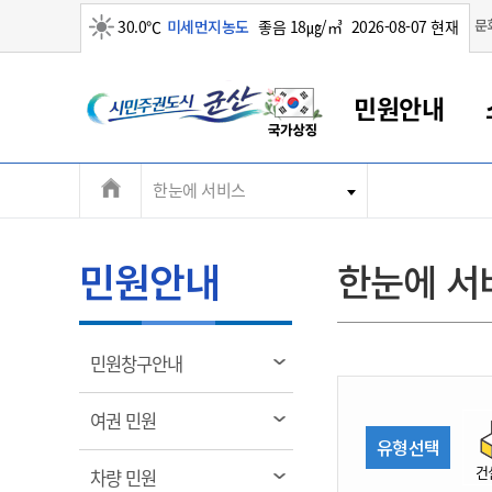
맑음
문
30.0℃
미세먼지농도
좋음 18㎍/㎥
2026-08-07 현재
시
민원안내
민
전
한눈에 서비스
군산새만금
민원안내
소통참여
생활복지
경제산업
정보공개
군산소개
전북소개
주
군산에서 시작되는 새만금
전북특별자치도 소개
군산사랑상품권
민원창구안내
정보공개제도
복지/보건
시정알림
군산시 비전
체
권
민원이용안내
시정소식
인구정책
상품권 안내
제도안내
전북특별자치도란?
메
민원안내
한눈에 서
민원수수료
시험/채용
통합돌봄
상품권 공지사항
비공개대상정보
전북특별자치도 용어 Q&A
뉴
도
종합민원창구
보도자료
주민복지
상품권 Q&A
불복구제절차
자료실
시
아름다운 배려창구
행사안내
아동/청소년
상품권 이용규약
수수료
열
민원창구안내
홍보영상 게시판
토지정보민원창구
행사일정표
여성/가족
판매대행점 조회
정보공개서식
림
군
대표전화
대표전화
대표전화
대표전화
대표전화
대표전화
대표전화
대표전화
063-454-4000
063-454-4000
063-454-4000
063-454-4000
063-454-4000
063-454-4000
063-454-4000
063-454-4000
열
여권 민원
무인민원발급기
교육안내
노인복지
지류상품권 재고조회
림
유형선택
산
보건소식
장애인복지
부서 및 담당자 연락처
부서 및 담당자 연락처
부서 및 담당자 연락처
부서 및 담당자 연락처
부서 및 담당자 연락처
부서 및 담당자 연락처
부서 및 담당자 연락처
부서 및 담당자 연락처
건
열
차량 민원
고시공고
사회서비스(바우처)