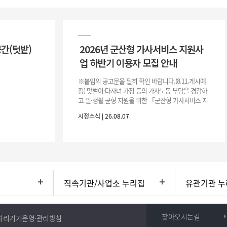
공간(텃밭)
2026년 군산형 가사서비스 지원사
업 하반기 이용자 모집 안내
※붙임의 공고문을 필히 확인 바랍니다.(8.11.게시예
정) 맞벌이·다자녀 가정 등의 가사노동 부담을 경감하
고 일·생활 균형 지원을 위한 「군산형 가사서비스 지
원사업」하반기 이용자를 다음과 같이 추가 모집하오
시정소식 | 26.08.07
니 많은 참여 바랍니다. 1
직속기관/사업소 누리집
유관기관 누
찾아오시는길
처리기기운영·관리방침