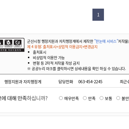
기부자 예우제
기부자 명예의 전당
1
기금사업
군산시 답례품
고향사랑기부제 소식
군산시청 행정지원과 자치행정계에서 제작한
"한눈에 서비스"
저작물
제 4 유형: 출처표시+상업적 이용금지+변경금지
출처표시
비상업적 이용만 가능
변형 등 2차적 저작물 작성 금지
※ 공공누리 마크를 클릭하시면 상세내용을 확인 하실 수 있습니다.
행정지원과 자치행정계
담당전화
063-454-2245
최근
에 대해 만족
하십니까?
매우만족
만족
보통
불만