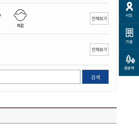
개
재정정보 공개
공공저작물
션
시민
통계정보
행정규제개혁
전체보기
소상공인 지원
복합
민방위/재난안전
시스템
행정규제개혁안내
고유가 피해지원금
민방위
규제신문고
군산사랑배달 배달의명수
기업
재난안전
전체보기
규제입증요청
카드수수료 지원
풍수해보험
사
규제정보포털
소상공인지원
재해예방
관광객
관련기관 안내
검색
군산시착한가격업소
시민대상보험
통계
영조물 배상보험
인 현황
군산시민 안전보험
군산시민 자전거보험
군산 상품
농업인안전보험 농가부담
 가이드북
금 지원사업