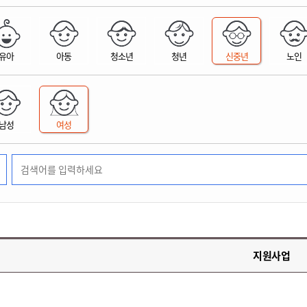
위원회 현황
공공데이터 개방
업무추진비공
군산시 무상교통
공부의 명수
정부24
위원회 명단공개
공공데이터 개방
예산/재정
법률정보
국민신문고
건설
부동산
에너지
유아
아동
청소년
청년
신중년
노인
환경
청소
위생
위원회 회의록 공개
공공데이터 수요조사
민원편람/서식
한눈에 서비스
전자가족관계등록
예산안내
조례규칙 입법예고
경제동향
도로/가로등
부동산 정보
태양광
환경선언문
청소정보
공중위생
재정공시
조례규칙 입법예고(구)
물가정보
자전거
주소/건축/지적/지리정보
가스/석유
인터넷등기소
환경기본정보
대형폐기물 배출신고
위생용품 제조업
결산보고서
법률정보 관련사이트
사회조사
조상땅찾기
국세청홈택스
남성
여성
화학물질 관리지도
공모사업
생활쓰레기 처리요령
식품위생
중기지방재정계획
사업체조
위택스
미세먼지 대응
음식물쓰레기 처리요령
문화 콘텐츠업
투자심사
통계연보
부동산통합민원
환경영향평가
폐기물 처리시설 현황
예산낭비신고
청년통계
체육
공공데이터포털
석면해체 건축물정보
보조금 부정수급 신고
주민등록
새올전자민원창구
체육시설 안내
환경오염업소 공개
공유재산
체류외국
군산시체육회
환경 관련사이트
재정용어사전
생활체육 공지
지원사업
군산시 고향사랑기부제
고향사랑기부제 소개
군산상품