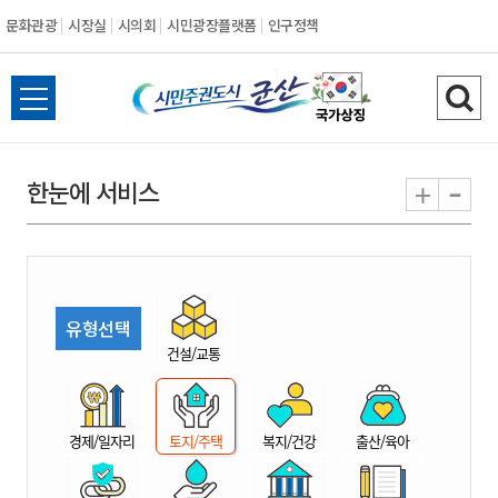
문화관광
시장실
시의회
시민광장플랫폼
인구정책
시
전
검
민
체
색
메
하
-
+
한눈에 서비스
주
뉴
기
열
권
기
도
유형선택
시
건설/교통
군
경제/일자리
토지/주택
복지/건강
출산/육아
산