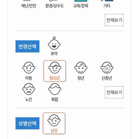
재난/안전
환경/상수도
교육/문화
기타
전체보기
연령선택
유아
아동
청소년
청년
신중년
전체보기
노인
복합
성별선택
남성