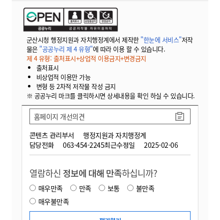
군산시청 행정지원과 자치행정계에서 제작한
"한눈에 서비스"
저작
물은
"공공누리 제 4 유형"
에 따라 이용 할 수 있습니다.
제 4 유형: 출처표시+상업적 이용금지+변경금지
출처표시
비상업적 이용만 가능
변형 등 2차적 저작물 작성 금지
※ 공공누리 마크를 클릭하시면 상세내용을 확인 하실 수 있습니다.
홈페이지 개선의견
콘텐츠 관리부서
행정지원과 자치행정계
담당전화
063-454-2245
최근수정일
2025-02-06
열람하신
정보에 대해 만족
하십니까?
매우만족
만족
보통
불만족
매우불만족