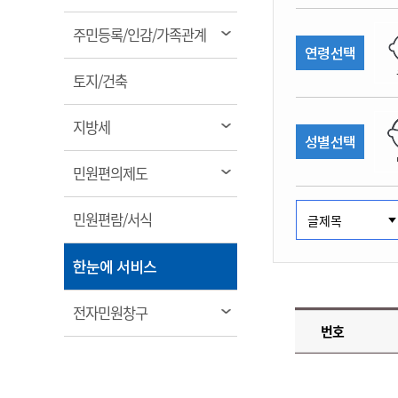
림
계약정보공개
전화번호안내
전화번호안내
전화번호안내
전화번호안내
전화번호안내
전화번호안내
전화번호안내
전화번호안내
군산시보
장사정보
열
주민등록/인감/가족관계
입찰/계약정보
연령선택
읍면동소식
주민복지 안내서
주요시책
림
수산업
찾아오시는길
찾아오시는길
찾아오시는길
찾아오시는길
찾아오시는길
찾아오시는길
찾아오시는길
찾아오시는길
용역과제
열
민원편의제도
토지/건축
웹진 열린군산
시정계획
어업현황
림
타기관소식
민원 1회방문 처리제
주요업무
수산물 안전정보
열
지방세
성별선택
어디서나 민원처리제
시정백서
림
군산수산물 소비촉진행사
상품권 구매 사용 및 관리
사전심사 청구제도
열
민원편의제도
군산 특화 수산물
림
민원인 후견인제
열
민원편람/서식
복합민원 상담예약제
림
폐업신고 원스톱서비스
열
한눈에 서비스
납세자 보호관제도
림
『안심상속』 원스톱 서비
열
전자민원창구
스
번호
림