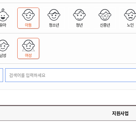
위원회 현황
공공데이터 개방
업무추진비공
군산시 무상교통
공부의 명수
정부24
위원회 명단공개
공공데이터 개방
예산/재정
법률정보
국민신문고
건설
부동산
에너지
유아
아동
청소년
청년
신중년
노인
환경
청소
위생
위원회 회의록 공개
공공데이터 수요조사
민원편람/서식
한눈에 서비스
전자가족관계등록
예산안내
조례규칙 입법예고
경제동향
도로/가로등
부동산 정보
태양광
환경선언문
청소정보
공중위생
재정공시
조례규칙 입법예고(구)
물가정보
자전거
주소/건축/지적/지리정보
가스/석유
인터넷등기소
환경기본정보
대형폐기물 배출신고
위생용품 제조업
결산보고서
법률정보 관련사이트
사회조사
조상땅찾기
국세청홈택스
남성
여성
화학물질 관리지도
공모사업
생활쓰레기 처리요령
식품위생
중기지방재정계획
사업체조
위택스
미세먼지 대응
음식물쓰레기 처리요령
문화 콘텐츠업
투자심사
통계연보
부동산통합민원
환경영향평가
폐기물 처리시설 현황
예산낭비신고
청년통계
체육
공공데이터포털
석면해체 건축물정보
보조금 부정수급 신고
주민등록
새올전자민원창구
체육시설 안내
환경오염업소 공개
공유재산
체류외국
군산시체육회
환경 관련사이트
재정용어사전
생활체육 공지
지원사업
군산시 고향사랑기부제
고향사랑기부제 소개
군산상품