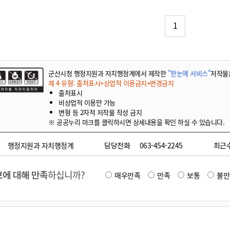
기부자 예우제
기부자 명예의 전당
1
기금사업
군산시 답례품
고향사랑기부제 소식
군산시청 행정지원과 자치행정계에서 제작한
"한눈에 서비스"
저작물
제 4 유형: 출처표시+상업적 이용금지+변경금지
출처표시
비상업적 이용만 가능
변형 등 2차적 저작물 작성 금지
※ 공공누리 마크를 클릭하시면 상세내용을 확인 하실 수 있습니다.
행정지원과 자치행정계
담당전화
063-454-2245
최근
에 대해 만족
하십니까?
매우만족
만족
보통
불만