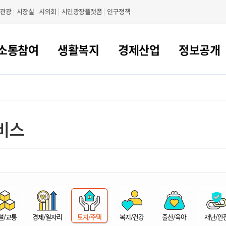
관광
시장실
시의회
시민광장플랫폼
인구정책
소통참여
생활복지
경제산업
정보공개
새만금 해양거점도시 군산
정보공개 목록/청구
시민참여서비스
여권 민원
기업지원
교육
군산시 소개
군산시 관할권 주요논리
각종 신고/민원
사전정보공표
일자리/창업
차량 민원
상하수도
시청안내
새만금 관할구역 결
주민등록/인감/가
교통안내
기업목록
인사운영
SNS소식
여권발급안내
시민광장플랫폼
교육지원
투자기업 인센티브
정보공개 목록/청구
군산 현황
차량등록사업소 안내
하수도 계획
군산시 명장
사전정보공표
청사종합안내
주민등록/인감/가
시내버스
일반기업 목록
2022년도 통계
조직도
비스
여권 서식
시장에게 바란다
평생교육
기업지원정책
군산의 역사
차량 신규/이전 등록
상수도시설
구인구직
수시공표
전화번호안내
각종서식
택시
사회적경제기업
2023년도 통계
업무
나의민원
학자금대출이자지원
경제 공지/서식
수상현황
저당권 설정/말소 등록
수질검사
청년뜰(청년센터/창업센터)
부서별 팩스번호
시외버스/고속버스
공장 검색
2024년도 통계
부서소
나도한마디
우리아이 꿈탐험 지원사업
기업애로해소SOS
자연지리특성
등록원부 열람/발급
상수도/하수도 요금
시청 오시는 길
철도/항공
2025년도 통계
부서별 
군산시사회적경제지원센터
칭찬합시다
시민정보화교육
강소연구개발특구
행정구역/행정지도
자동차 등록 서식
요금조회납부시스템
여객선
설문조사
부모학교예약시스템
자매결연/국제협력 도시
자동차 과태료 조회 및 납부
공공하수처리시설
교통 관련사이트
일자리 지원사업
자원봉사참여
군산어린이시청
군산의 상징
자동차 정기(종합)검사 기
주정차단속 문자알
일자리지원센터
설/교통
경제/일자리
토지/주택
복지/건강
출산/육아
재난/안
간조회 및 검사예약
스
전자민원창
적극행정
디지털배움터