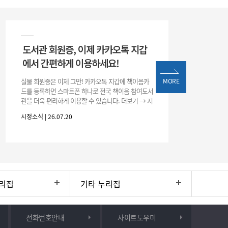
도서관 회원증, 이제 카카오톡 지갑
에서 간편하게 이용하세요!
실물 회원증은 이제 그만! 카카오톡 지갑에 책이음카
MORE
드를 등록하면 스마트폰 하나로 전국 책이음 참여도서
관을 더욱 편리하게 이용할 수 있습니다. 더보기 → 지
갑 → +발급 → 책이음카드 지금 바로 등록하고 쉽고
시정소식 | 26.07.20
간편한 도서관 서비스를 만
리집
기타 누리집
전화번호안내
사이트도우미