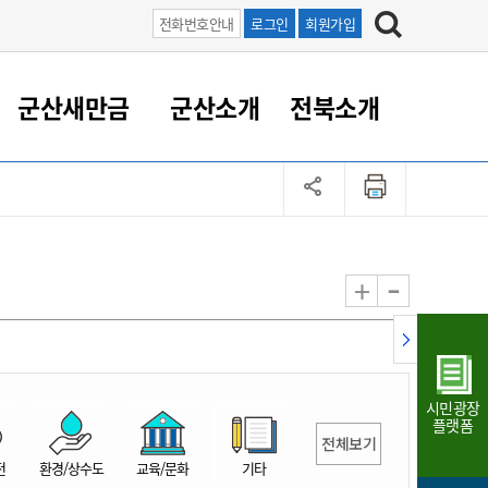
전화번호안내
로그인
회원가입
군산새만금
군산소개
전북소개
정 대응
족관계
부서/업무
RE100의 중심 새만금
도시/공원/주택
산업인프라
정책실명제
토지/건축
읍면동 안내
군산새만금 홍보 영상
조직운영6대지표
농업/축산업
도시재생
지방세
족관계
도시계획/지구단위계획
군산국가산업단지
정책실명제 안내
지방세
도시재생사업
민선8기 농업비전/발전방
공무원 정원
향
-
+
공원녹지
군산2국가산업단지
국민신청실명제안내
지방세환급금신청
도시재생(현장)지원센터
과장급이상 상위직 비율
농산물 유통
식
주택
새만금산업단지
정책실명제 중점관리 대상
지방세 상담챗봇
도시재생시설 현황
공무원 1인당 주민수
가축방역
자료실
자유무역지역
도시재생 공지/행사
현장공무원 비율
동물복지
지방산업단지
재정규모대비 인건비운영
시민광장
농공단지
실국본부수
플랫폼
전체보기
림 서비
산업단지 지도
내고장 알리미
전
환경/상수도
교육/문화
기타
구
항만/여객/공항/철도/컨벤