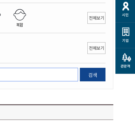
개
재정정보 공개
공공저작물
션
시민
통계정보
행정규제개혁
전체보기
소상공인 지원
복합
민방위/재난안전
시스템
행정규제개혁안내
고유가 피해지원금
민방위
규제신문고
군산사랑배달 배달의명수
기업
재난안전
전체보기
규제입증요청
카드수수료 지원
풍수해보험
사
규제정보포털
소상공인지원
재해예방
관광객
관련기관 안내
검색
군산시착한가격업소
시민대상보험
통계
영조물 배상보험
인 현황
군산시민 안전보험
군산시민 자전거보험
군산 상품
농업인안전보험 농가부담
 가이드북
금 지원사업