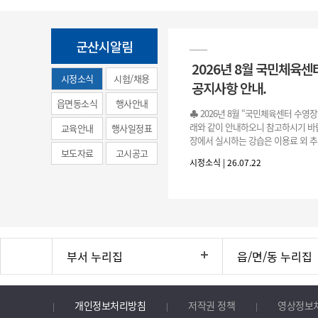
군산시알림
2026년 8월 국민체육센
시정소식
시험/채용
공지사항 안내.
(municipal
읍면동소식
행사안내
♣ 2026년 8월 “국민체육센터 수영
news)
래와 같이 안내하오니 참고하시기 바랍
교육안내
행사일정표
장에서 실시하는 강습은 이용료 외 추
보도자료
고시공고
료로 운영됩니다.》 1. 회원 가입 등록 기간
시정소식 | 26.07.22
3.(월)
부서 누리집
읍/면/동 누리집
개인정보처리방침
저작권 정책
영상정보