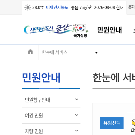
맑음
문화
28.0℃
미세먼지농도
좋음 7㎍/㎥
2026-08-08 현재
시
민원안내
민
전
한눈에 서비스
군산새만금
민원안내
소통참여
생활복지
경제산업
정보공개
군산소개
전북소개
주
군산에서 시작되는 새만금
전북특별자치도 소개
군산사랑상품권
민원창구안내
정보공개제도
복지/보건
시정알림
군산시 비전
체
권
민원이용안내
시정소식
인구정책
상품권 안내
제도안내
전북특별자치도란?
메
민원안내
한눈에 서
민원수수료
시험/채용
통합돌봄
상품권 공지사항
비공개대상정보
전북특별자치도 용어 Q&A
뉴
도
종합민원창구
보도자료
주민복지
상품권 Q&A
불복구제절차
자료실
시
아름다운 배려창구
행사안내
아동/청소년
상품권 이용규약
수수료
열
민원창구안내
홍보영상 게시판
토지정보민원창구
행사일정표
여성/가족
판매대행점 조회
정보공개서식
림
군
대표전화
대표전화
대표전화
대표전화
대표전화
대표전화
대표전화
대표전화
063-454-4000
063-454-4000
063-454-4000
063-454-4000
063-454-4000
063-454-4000
063-454-4000
063-454-4000
열
여권 민원
무인민원발급기
교육안내
노인복지
지류상품권 재고조회
림
유형선택
산
보건소식
장애인복지
부서 및 담당자 연락처
부서 및 담당자 연락처
부서 및 담당자 연락처
부서 및 담당자 연락처
부서 및 담당자 연락처
부서 및 담당자 연락처
부서 및 담당자 연락처
부서 및 담당자 연락처
건
열
차량 민원
고시공고
사회서비스(바우처)