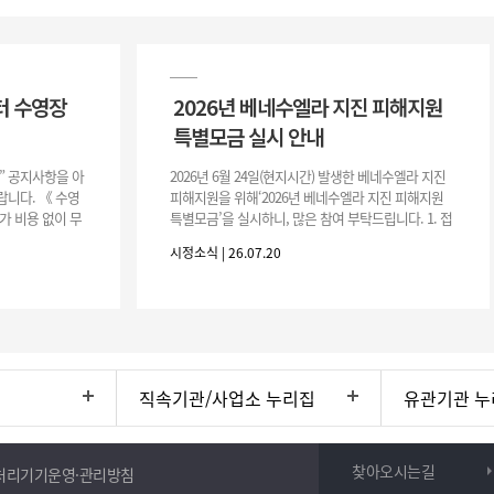
터 수영장
2026년 베네수엘라 지진 피해지원
특별모금 실시 안내
장” 공지사항을 아
2026년 6월 24일(현지시간) 발생한 베네수엘라 지진
니다. 《 수영
피해지원을 위해‘2026년 베네수엘라 지진 피해지원
가 비용 없이 무
특별모금’을 실시하니, 많은 참여 부탁드립니다. 1. 접
 : 2026. 8.
수 처 : 전북 사회복지공동모금회 2. 모집기간 : 2026.
시정소식 | 26.07.20
6.
직속기관/사업소 누리집
유관기관 누
찾아오시는길
처리기기운영·관리방침