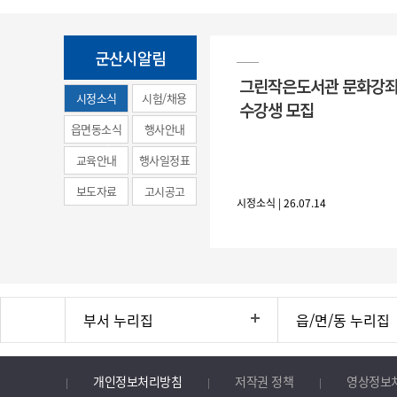
군산시알림
그린작은도서관 문화강좌
시정소식
시험/채용
수강생 모집
(municipal
읍면동소식
행사안내
news)
교육안내
행사일정표
보도자료
고시공고
시정소식 | 26.07.14
부서 누리집
읍/면/동 누리집
개인정보처리방침
저작권 정책
영상정보