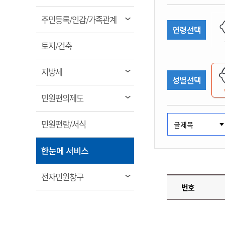
림
계약정보공개
전화번호안내
전화번호안내
전화번호안내
전화번호안내
전화번호안내
전화번호안내
전화번호안내
전화번호안내
군산시보
장사정보
열
주민등록/인감/가족관계
입찰/계약정보
연령선택
읍면동소식
주민복지 안내서
주요시책
림
수산업
찾아오시는길
찾아오시는길
찾아오시는길
찾아오시는길
찾아오시는길
찾아오시는길
찾아오시는길
찾아오시는길
용역과제
열
민원편의제도
토지/건축
웹진 열린군산
시정계획
어업현황
림
타기관소식
민원 1회방문 처리제
주요업무
수산물 안전정보
열
지방세
성별선택
어디서나 민원처리제
시정백서
림
군산수산물 소비촉진행사
상품권 구매 사용 및 관리
사전심사 청구제도
열
민원편의제도
군산 특화 수산물
림
민원인 후견인제
열
민원편람/서식
복합민원 상담예약제
림
폐업신고 원스톱서비스
열
한눈에 서비스
납세자 보호관제도
림
『안심상속』 원스톱 서비
열
전자민원창구
스
번호
림