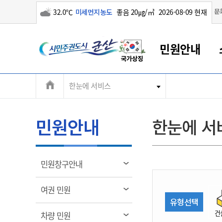
구름많음
문
32.0℃
미세먼지농도
좋음 20㎍/㎥
2026-08-09 현재
시
민원안내
민
전
한눈에 서비스
군산새만금
민원안내
소통참여
생활복지
경제산업
정보공개
군산소개
전북소개
주
군산에서 시작되는 새만금
전북특별자치도 소개
군산사랑상품권
민원창구안내
정보공개제도
복지/보건
시정알림
군산시 비전
체
권
민원이용안내
시정소식
인구정책
상품권 안내
제도안내
전북특별자치도란?
메
민원안내
한눈에 서
민원수수료
시험/채용
통합돌봄
상품권 공지사항
비공개대상정보
전북특별자치도 용어 Q&A
뉴
도
종합민원창구
보도자료
주민복지
상품권 Q&A
불복구제절차
자료실
시
아름다운 배려창구
행사안내
아동/청소년
상품권 이용규약
수수료
열
민원창구안내
홍보영상 게시판
토지정보민원창구
행사일정표
여성/가족
판매대행점 조회
정보공개서식
림
군
대표전화
대표전화
대표전화
대표전화
대표전화
대표전화
대표전화
대표전화
063-454-4000
063-454-4000
063-454-4000
063-454-4000
063-454-4000
063-454-4000
063-454-4000
063-454-4000
열
여권 민원
무인민원발급기
교육안내
노인복지
지류상품권 재고조회
림
유형선택
산
보건소식
장애인복지
부서 및 담당자 연락처
부서 및 담당자 연락처
부서 및 담당자 연락처
부서 및 담당자 연락처
부서 및 담당자 연락처
부서 및 담당자 연락처
부서 및 담당자 연락처
부서 및 담당자 연락처
건
열
차량 민원
고시공고
사회서비스(바우처)