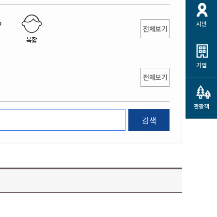
개
재정정보 공개
공공저작물
션
시민
통계정보
행정규제개혁
전체보기
소상공인 지원
복합
민방위/재난안전
시스템
행정규제개혁안내
고유가 피해지원금
민방위
규제신문고
군산사랑배달 배달의명수
기업
재난안전
전체보기
규제입증요청
카드수수료 지원
풍수해보험
사
규제정보포털
소상공인지원
재해예방
관광객
관련기관 안내
검색
군산시착한가격업소
시민대상보험
통계
영조물 배상보험
인 현황
군산시민 안전보험
군산시민 자전거보험
군산 상품
농업인안전보험 농가부담
 가이드북
금 지원사업