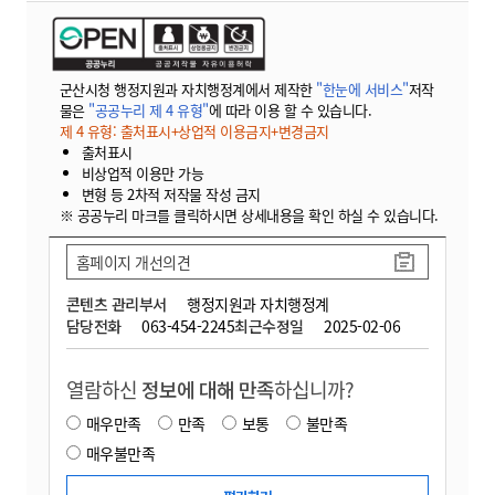
군산시청 행정지원과 자치행정계에서 제작한
"한눈에 서비스"
저작
물은
"공공누리 제 4 유형"
에 따라 이용 할 수 있습니다.
제 4 유형: 출처표시+상업적 이용금지+변경금지
출처표시
비상업적 이용만 가능
변형 등 2차적 저작물 작성 금지
※ 공공누리 마크를 클릭하시면 상세내용을 확인 하실 수 있습니다.
홈페이지 개선의견
콘텐츠 관리부서
행정지원과 자치행정계
담당전화
063-454-2245
최근수정일
2025-02-06
열람하신
정보에 대해 만족
하십니까?
매우만족
만족
보통
불만족
매우불만족