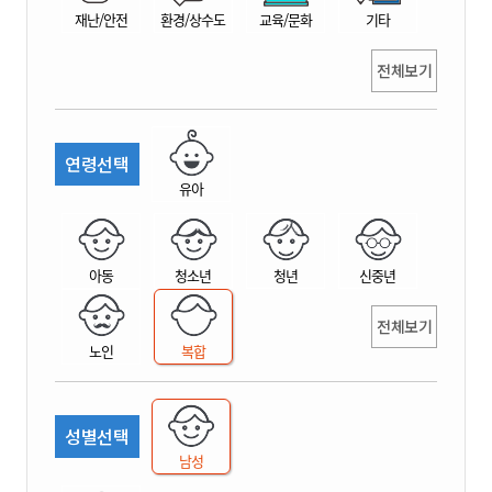
재난/안전
환경/상수도
교육/문화
기타
전체보기
연령선택
유아
아동
청소년
청년
신중년
전체보기
노인
복합
성별선택
남성