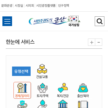
문화관광
시장실
시의회
시민광장플랫폼
인구정책
시
전
검
민
체
색
메
하
-
+
한눈에 서비스
주
뉴
기
열
권
기
도
유형선택
시
건설/교통
군
경제/일자리
토지/주택
복지/건강
출산/육아
산