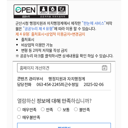
군산시청 행정지원과 자치행정계에서 제작한
"한눈에 서비스"
저작
물은
"공공누리 제 4 유형"
에 따라 이용 할 수 있습니다.
제 4 유형: 출처표시+상업적 이용금지+변경금지
출처표시
비상업적 이용만 가능
변형 등 2차적 저작물 작성 금지
※ 공공누리 마크를 클릭하시면 상세내용을 확인 하실 수 있습니다.
홈페이지 개선의견
콘텐츠 관리부서
행정지원과 자치행정계
담당전화
063-454-2245
최근수정일
2025-02-06
열람하신
정보에 대해 만족
하십니까?
매우만족
만족
보통
불만족
매우불만족