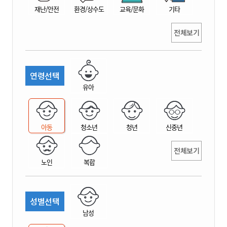
재난/안전
환경/상수도
교육/문화
기타
전체보기
연령선택
유아
아동
청소년
청년
신중년
전체보기
노인
복합
성별선택
남성