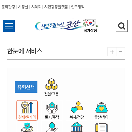
문화관광
시장실
시의회
시민광장플랫폼
인구정책
시
전
검
민
체
색
메
하
-
+
한눈에 서비스
주
뉴
기
열
권
기
도
유형선택
시
건설/교통
군
경제/일자리
토지/주택
복지/건강
출산/육아
산