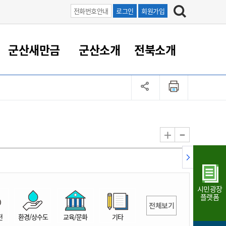
전화번호안내
로그인
회원가입
군산새만금
군산소개
전북소개
정 대응
족관계
부서/업무
RE100의 중심 새만금
도시/공원/주택
산업인프라
정책실명제
토지/건축
읍면동 안내
군산새만금 홍보 영상
조직운영6대지표
농업/축산업
도시재생
지방세
족관계
도시계획/지구단위계획
군산국가산업단지
정책실명제 안내
지방세
도시재생사업
민선8기 농업비전/발전방
공무원 정원
향
-
+
공원녹지
군산2국가산업단지
국민신청실명제안내
지방세환급금신청
도시재생(현장)지원센터
과장급이상 상위직 비율
농산물 유통
식
주택
새만금산업단지
정책실명제 중점관리 대상
지방세 상담챗봇
도시재생시설 현황
공무원 1인당 주민수
가축방역
자료실
자유무역지역
도시재생 공지/행사
현장공무원 비율
동물복지
지방산업단지
재정규모대비 인건비운영
시민광장
농공단지
실국본부수
플랫폼
전체보기
림 서비
산업단지 지도
내고장 알리미
전
환경/상수도
교육/문화
기타
구
항만/여객/공항/철도/컨벤