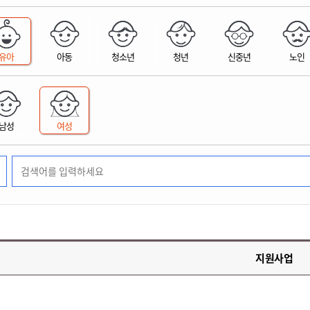
위원회 현황
공공데이터 개방
업무추진비공
군산시 무상교통
공부의 명수
정부24
위원회 명단공개
공공데이터 개방
예산/재정
법률정보
국민신문고
건설
부동산
에너지
유아
아동
청소년
청년
신중년
노인
환경
청소
위생
위원회 회의록 공개
공공데이터 수요조사
민원편람/서식
한눈에 서비스
전자가족관계등록
예산안내
조례규칙 입법예고
경제동향
도로/가로등
부동산 정보
태양광
환경선언문
청소정보
공중위생
재정공시
조례규칙 입법예고(구)
물가정보
자전거
주소/건축/지적/지리정보
가스/석유
인터넷등기소
환경기본정보
대형폐기물 배출신고
위생용품 제조업
결산보고서
법률정보 관련사이트
사회조사
조상땅찾기
국세청홈택스
남성
여성
화학물질 관리지도
공모사업
생활쓰레기 처리요령
식품위생
중기지방재정계획
사업체조
위택스
미세먼지 대응
음식물쓰레기 처리요령
문화 콘텐츠업
투자심사
통계연보
부동산통합민원
환경영향평가
폐기물 처리시설 현황
예산낭비신고
청년통계
체육
공공데이터포털
석면해체 건축물정보
보조금 부정수급 신고
주민등록
새올전자민원창구
체육시설 안내
환경오염업소 공개
공유재산
체류외국
군산시체육회
환경 관련사이트
재정용어사전
생활체육 공지
지원사업
군산시 고향사랑기부제
고향사랑기부제 소개
군산상품