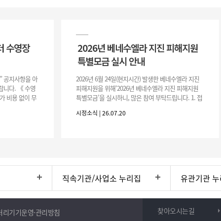
터 수영장
2026년 베네수엘라 지진 피해지원
특별모금 실시 안내
장” 공지사항을 아
2026년 6월 24일(현지시간) 발생한 베네수엘라 지진
니다. 《 수영
피해지원을 위해‘2026년 베네수엘라 지진 피해지원
가 비용 없이 무
특별모금’을 실시하니, 많은 참여 부탁드립니다. 1. 접
 : 2026. 8.
수 처 : 전북 사회복지공동모금회 2. 모집기간 : 2026.
시정소식 | 26.07.20
6.
직속기관/사업소 누리집
유관기관 누
찾아오시는길
처리기기운영·관리방침