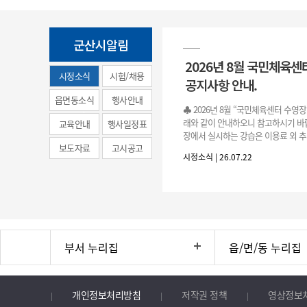
군산시알림
2026년 8월 국민체육센
시정소식
시험/채용
공지사항 안내.
(municipal
읍면동소식
행사안내
♣ 2026년 8월 “국민체육센터 수영
news)
래와 같이 안내하오니 참고하시기 바랍
교육안내
행사일정표
장에서 실시하는 강습은 이용료 외 추
보도자료
고시공고
료로 운영됩니다.》 1. 회원 가입 등록 기간
시정소식 | 26.07.22
3.(월)
부서 누리집
읍/면/동 누리집
개인정보처리방침
저작권 정책
영상정보