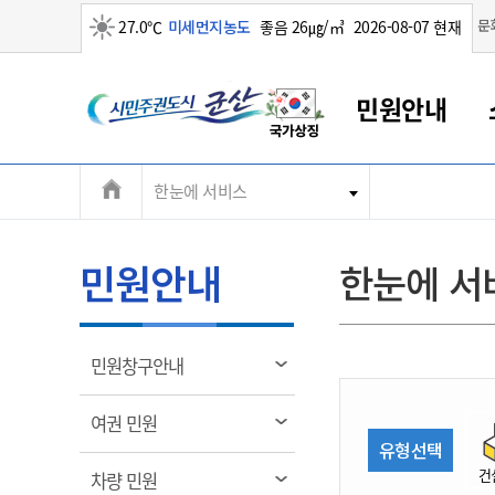
맑음
문
27.0℃
미세먼지농도
좋음 26㎍/㎥
2026-08-07 현재
시
민원안내
민
전
한눈에 서비스
군산새만금
민원안내
소통참여
생활복지
경제산업
정보공개
군산소개
전북소개
주
군산에서 시작되는 새만금
전북특별자치도 소개
군산사랑상품권
민원창구안내
정보공개제도
복지/보건
시정알림
군산시 비전
체
권
민원이용안내
시정소식
인구정책
상품권 안내
제도안내
전북특별자치도란?
메
민원안내
한눈에 서
민원수수료
시험/채용
통합돌봄
상품권 공지사항
비공개대상정보
전북특별자치도 용어 Q&A
뉴
도
종합민원창구
보도자료
주민복지
상품권 Q&A
불복구제절차
자료실
시
아름다운 배려창구
행사안내
아동/청소년
상품권 이용규약
수수료
열
민원창구안내
홍보영상 게시판
토지정보민원창구
행사일정표
여성/가족
판매대행점 조회
정보공개서식
림
군
대표전화
대표전화
대표전화
대표전화
대표전화
대표전화
대표전화
대표전화
063-454-4000
063-454-4000
063-454-4000
063-454-4000
063-454-4000
063-454-4000
063-454-4000
063-454-4000
열
여권 민원
무인민원발급기
교육안내
노인복지
지류상품권 재고조회
림
유형선택
산
보건소식
장애인복지
부서 및 담당자 연락처
부서 및 담당자 연락처
부서 및 담당자 연락처
부서 및 담당자 연락처
부서 및 담당자 연락처
부서 및 담당자 연락처
부서 및 담당자 연락처
부서 및 담당자 연락처
건
열
차량 민원
고시공고
사회서비스(바우처)