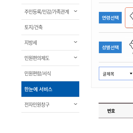
림
계약정보공개
전화번호안내
전화번호안내
전화번호안내
전화번호안내
전화번호안내
전화번호안내
전화번호안내
전화번호안내
군산시보
장사정보
열
주민등록/인감/가족관계
입찰/계약정보
연령선택
읍면동소식
주민복지 안내서
주요시책
림
수산업
찾아오시는길
찾아오시는길
찾아오시는길
찾아오시는길
찾아오시는길
찾아오시는길
찾아오시는길
찾아오시는길
용역과제
열
민원편의제도
토지/건축
웹진 열린군산
시정계획
어업현황
림
타기관소식
민원 1회방문 처리제
주요업무
수산물 안전정보
열
지방세
성별선택
어디서나 민원처리제
시정백서
림
군산수산물 소비촉진행사
상품권 구매 사용 및 관리
사전심사 청구제도
열
민원편의제도
군산 특화 수산물
림
민원인 후견인제
열
민원편람/서식
복합민원 상담예약제
림
폐업신고 원스톱서비스
열
한눈에 서비스
납세자 보호관제도
림
『안심상속』 원스톱 서비
열
전자민원창구
스
번호
림