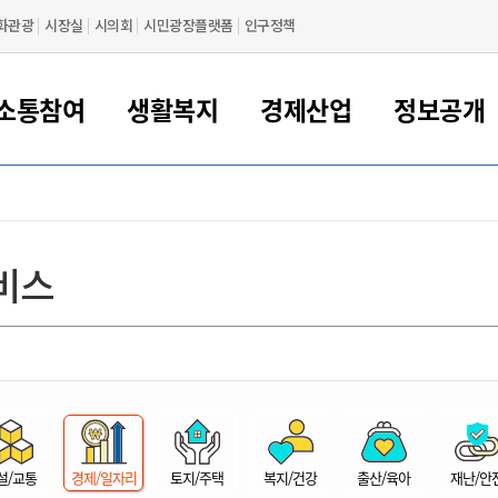
화관광
시장실
시의회
시민광장플랫폼
인구정책
소통참여
생활복지
경제산업
정보공개
새만금 해양거점도시 군산
정보공개 목록/청구
시민참여서비스
여권 민원
기업지원
교육
군산시 소개
군산시 관할권 주요논리
각종 신고/민원
사전정보공표
일자리/창업
차량 민원
상하수도
시청안내
새만금 관할구역 결
주민등록/인감/가
교통안내
기업목록
인사운영
SNS소식
여권발급안내
시민광장플랫폼
교육지원
투자기업 인센티브
정보공개 목록/청구
군산 현황
차량등록사업소 안내
하수도 계획
군산시 명장
사전정보공표
청사종합안내
주민등록/인감/가
시내버스
일반기업 목록
2022년도 통계
조직도
비스
여권 서식
시장에게 바란다
평생교육
기업지원정책
군산의 역사
차량 신규/이전 등록
상수도시설
구인구직
수시공표
전화번호안내
각종서식
택시
사회적경제기업
2023년도 통계
업무
나의민원
학자금대출이자지원
경제 공지/서식
수상현황
저당권 설정/말소 등록
수질검사
청년뜰(청년센터/창업센터)
부서별 팩스번호
시외버스/고속버스
공장 검색
2024년도 통계
부서소
나도한마디
우리아이 꿈탐험 지원사업
기업애로해소SOS
자연지리특성
등록원부 열람/발급
상수도/하수도 요금
시청 오시는 길
철도/항공
2025년도 통계
부서별 
군산시사회적경제지원센터
칭찬합시다
시민정보화교육
강소연구개발특구
행정구역/행정지도
자동차 등록 서식
요금조회납부시스템
여객선
설문조사
부모학교예약시스템
자매결연/국제협력 도시
자동차 과태료 조회 및 납부
공공하수처리시설
교통 관련사이트
일자리 지원사업
자원봉사참여
군산어린이시청
군산의 상징
자동차 정기(종합)검사 기
주정차단속 문자알
일자리지원센터
설/교통
경제/일자리
토지/주택
복지/건강
출산/육아
재난/안
간조회 및 검사예약
스
전자민원창
적극행정
디지털배움터