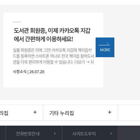
도서관 회원증, 이제 카카오톡 지갑
에서 간편하게 이용하세요!
실물 회원증은 이제 그만! 카카오톡 지갑에 책이음카
MORE
드를 등록하면 스마트폰 하나로 전국 책이음 참여도서
관을 더욱 편리하게 이용할 수 있습니다. 더보기 → 지
갑 → +발급 → 책이음카드 지금 바로 등록하고 쉽고
시정소식 | 26.07.20
간편한 도서관 서비스를 만
리집
기타 누리집
전화번호안내
사이트도우미