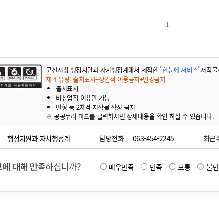
기부자 예우제
기부자 명예의 전당
1
기금사업
군산시 답례품
고향사랑기부제 소식
군산시청 행정지원과 자치행정계에서 제작한
"한눈에 서비스"
저작물
제 4 유형: 출처표시+상업적 이용금지+변경금지
출처표시
비상업적 이용만 가능
변형 등 2차적 저작물 작성 금지
※ 공공누리 마크를 클릭하시면 상세내용을 확인 하실 수 있습니다.
행정지원과 자치행정계
담당전화
063-454-2245
최근
에 대해 만족
하십니까?
매우만족
만족
보통
불만