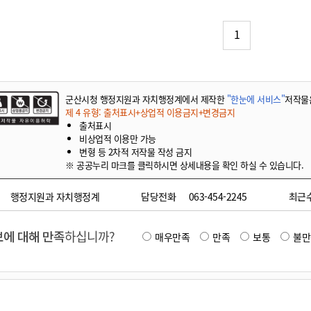
기부자 예우제
기부자 명예의 전당
1
기금사업
군산시 답례품
고향사랑기부제 소식
군산시청 행정지원과 자치행정계에서 제작한
"한눈에 서비스"
저작물
제 4 유형: 출처표시+상업적 이용금지+변경금지
출처표시
비상업적 이용만 가능
변형 등 2차적 저작물 작성 금지
※ 공공누리 마크를 클릭하시면 상세내용을 확인 하실 수 있습니다.
행정지원과 자치행정계
담당전화
063-454-2245
최근
에 대해 만족
하십니까?
매우만족
만족
보통
불만