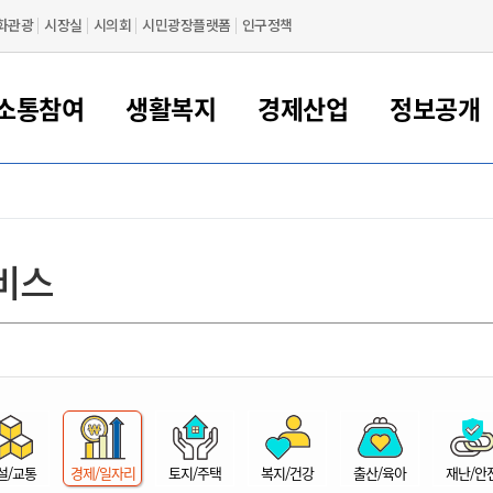
화관광
시장실
시의회
시민광장플랫폼
인구정책
소통참여
생활복지
경제산업
정보공개
새만금 해양거점도시 군산
정보공개 목록/청구
시민참여서비스
여권 민원
기업지원
교육
군산시 소개
군산시 관할권 주요논리
각종 신고/민원
사전정보공표
일자리/창업
차량 민원
상하수도
시청안내
새만금 관할구역 결
주민등록/인감/가
교통안내
기업목록
인사운영
SNS소식
여권발급안내
시민광장플랫폼
교육지원
투자기업 인센티브
정보공개 목록/청구
군산 현황
차량등록사업소 안내
하수도 계획
군산시 명장
사전정보공표
청사종합안내
주민등록/인감/가
시내버스
일반기업 목록
2022년도 통계
조직도
비스
여권 서식
시장에게 바란다
평생교육
기업지원정책
군산의 역사
차량 신규/이전 등록
상수도시설
구인구직
수시공표
전화번호안내
각종서식
택시
사회적경제기업
2023년도 통계
업무
나의민원
학자금대출이자지원
경제 공지/서식
수상현황
저당권 설정/말소 등록
수질검사
청년뜰(청년센터/창업센터)
부서별 팩스번호
시외버스/고속버스
공장 검색
2024년도 통계
부서소
나도한마디
우리아이 꿈탐험 지원사업
기업애로해소SOS
자연지리특성
등록원부 열람/발급
상수도/하수도 요금
시청 오시는 길
철도/항공
2025년도 통계
부서별 
군산시사회적경제지원센터
칭찬합시다
시민정보화교육
강소연구개발특구
행정구역/행정지도
자동차 등록 서식
요금조회납부시스템
여객선
설문조사
부모학교예약시스템
자매결연/국제협력 도시
자동차 과태료 조회 및 납부
공공하수처리시설
교통 관련사이트
일자리 지원사업
자원봉사참여
군산어린이시청
군산의 상징
자동차 정기(종합)검사 기
주정차단속 문자알
일자리지원센터
설/교통
경제/일자리
토지/주택
복지/건강
출산/육아
재난/안
간조회 및 검사예약
스
전자민원창
적극행정
디지털배움터