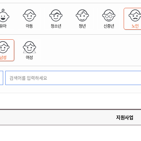
위원회 현황
공공데이터 개방
업무추진비공
군산시 무상교통
공부의 명수
정부24
위원회 명단공개
공공데이터 개방
예산/재정
법률정보
국민신문고
건설
부동산
에너지
유아
아동
청소년
청년
신중년
노인
환경
청소
위생
위원회 회의록 공개
공공데이터 수요조사
민원편람/서식
한눈에 서비스
전자가족관계등록
예산안내
조례규칙 입법예고
경제동향
도로/가로등
부동산 정보
태양광
환경선언문
청소정보
공중위생
재정공시
조례규칙 입법예고(구)
물가정보
자전거
주소/건축/지적/지리정보
가스/석유
인터넷등기소
환경기본정보
대형폐기물 배출신고
위생용품 제조업
결산보고서
법률정보 관련사이트
사회조사
조상땅찾기
국세청홈택스
남성
여성
화학물질 관리지도
공모사업
생활쓰레기 처리요령
식품위생
중기지방재정계획
사업체조
위택스
미세먼지 대응
음식물쓰레기 처리요령
문화 콘텐츠업
투자심사
통계연보
부동산통합민원
환경영향평가
폐기물 처리시설 현황
예산낭비신고
청년통계
체육
공공데이터포털
석면해체 건축물정보
보조금 부정수급 신고
주민등록
새올전자민원창구
체육시설 안내
환경오염업소 공개
공유재산
체류외국
군산시체육회
환경 관련사이트
재정용어사전
생활체육 공지
지원사업
군산시 고향사랑기부제
고향사랑기부제 소개
군산상품