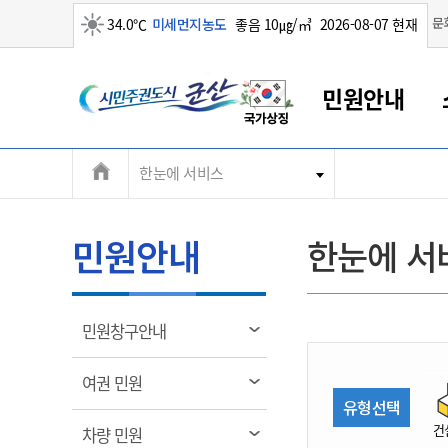
맑음
문
34.0℃
미세먼지농도
좋음 10㎍/㎥
2026-08-07 현재
시
민원안내
민
전
한눈에 서비스
군산새만금
민원안내
소통참여
생활복지
경제산업
정보공개
군산소개
전북소개
주
군산에서 시작되는 새만금
전북특별자치도 소개
군산사랑상품권
민원창구안내
정보공개제도
복지/보건
시정알림
군산시 비전
체
권
민원이용안내
시정소식
인구정책
상품권 안내
제도안내
전북특별자치도란?
메
민원안내
한눈에 서
민원수수료
시험/채용
통합돌봄
상품권 공지사항
비공개대상정보
전북특별자치도 용어 Q&A
뉴
도
종합민원창구
보도자료
주민복지
상품권 Q&A
불복구제절차
자료실
시
아름다운 배려창구
행사안내
아동/청소년
상품권 이용규약
수수료
열
민원창구안내
홍보영상 게시판
토지정보민원창구
행사일정표
여성/가족
판매대행점 조회
정보공개서식
림
군
대표전화
대표전화
대표전화
대표전화
대표전화
대표전화
대표전화
대표전화
063-454-4000
063-454-4000
063-454-4000
063-454-4000
063-454-4000
063-454-4000
063-454-4000
063-454-4000
열
여권 민원
무인민원발급기
교육안내
노인복지
지류상품권 재고조회
림
유형선택
산
보건소식
장애인복지
부서 및 담당자 연락처
부서 및 담당자 연락처
부서 및 담당자 연락처
부서 및 담당자 연락처
부서 및 담당자 연락처
부서 및 담당자 연락처
부서 및 담당자 연락처
부서 및 담당자 연락처
건
열
차량 민원
고시공고
사회서비스(바우처)