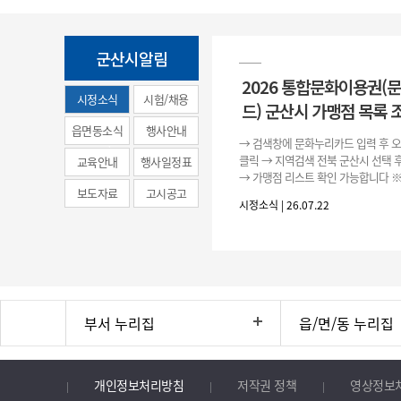
군산시알림
2026 통합문화이용권(
시정소식
시험/채용
드) 군산시 가맹점 목록 
(municipal
읍면동소식
행사안내
→ 검색창에 문화누리카드 입력 후 
news)
클릭 → 지역검색 전북 군산시 선택 
교육안내
행사일정표
→ 가맹점 리스트 확인 가능합니다 ※
보도자료
고시공고
용처 리스트는 변동될 수 있으니 위 
시정소식 | 26.07.22
시기 바랍니다.
부서 누리집
읍/면/동 누리집
개인정보처리방침
저작권 정책
영상정보