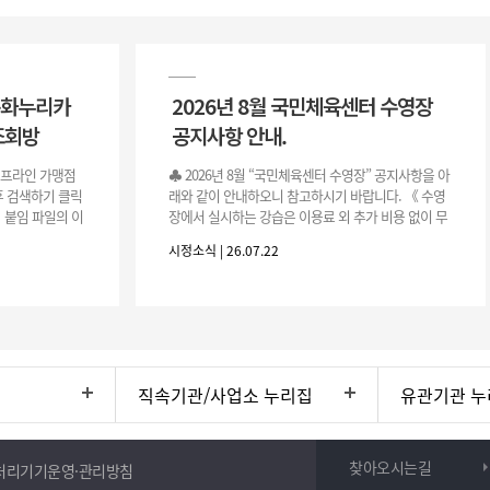
문화누리카
2026년 8월 국민체육센터 수영장
조회방
공지사항 안내.
오프라인 가맹점
♣ 2026년 8월 “국민체육센터 수영장” 공지사항을 아
후 검색하기 클릭
래와 같이 안내하오니 참고하시기 바랍니다. 《 수영
 붙임 파일의 이
장에서 실시하는 강습은 이용료 외 추가 비용 없이 무
방법으로 확인하
료로 운영됩니다.》 1. 회원 가입 등록 기간 : 2026. 8.
시정소식 | 26.07.22
3.(월)
직속기관/사업소 누리집
유관기관 누
찾아오시는길
처리기기운영·관리방침