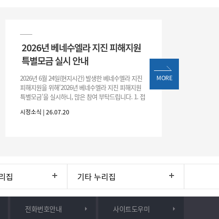
2026년 베네수엘라 지진 피해지원
특별모금 실시 안내
2026년 6월 24일(현지시간) 발생한 베네수엘라 지진
MORE
피해지원을 위해‘2026년 베네수엘라 지진 피해지원
특별모금’을 실시하니, 많은 참여 부탁드립니다. 1. 접
수 처 : 전북 사회복지공동모금회 2. 모집기간 : 2026.
시정소식 | 26.07.20
6.
리집
기타 누리집
전화번호안내
사이트도우미