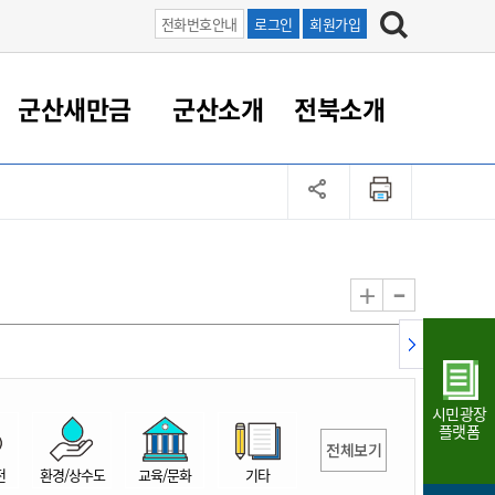
전화번호안내
로그인
회원가입
군산새만금
군산소개
전북소개
정 대응
족관계
부서/업무
RE100의 중심 새만금
도시/공원/주택
산업인프라
정책실명제
토지/건축
읍면동 안내
군산새만금 홍보 영상
조직운영6대지표
농업/축산업
도시재생
지방세
족관계
도시계획/지구단위계획
군산국가산업단지
정책실명제 안내
지방세
도시재생사업
민선8기 농업비전/발전방
공무원 정원
향
-
+
공원녹지
군산2국가산업단지
국민신청실명제안내
지방세환급금신청
도시재생(현장)지원센터
과장급이상 상위직 비율
농산물 유통
식
주택
새만금산업단지
정책실명제 중점관리 대상
지방세 상담챗봇
도시재생시설 현황
공무원 1인당 주민수
가축방역
자료실
자유무역지역
도시재생 공지/행사
현장공무원 비율
동물복지
지방산업단지
재정규모대비 인건비운영
시민광장
농공단지
실국본부수
플랫폼
전체보기
림 서비
산업단지 지도
내고장 알리미
전
환경/상수도
교육/문화
기타
구
항만/여객/공항/철도/컨벤