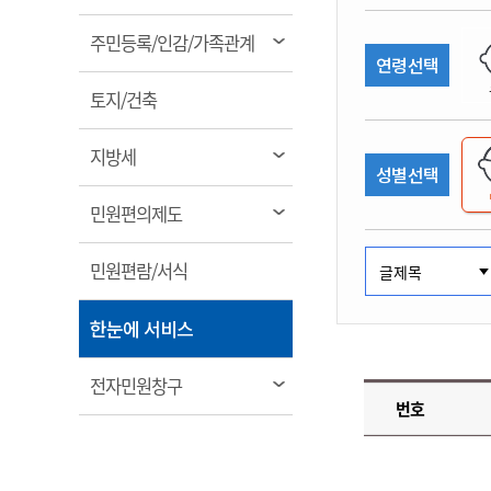
림
계약정보공개
전화번호안내
전화번호안내
전화번호안내
전화번호안내
전화번호안내
전화번호안내
전화번호안내
전화번호안내
군산시보
장사정보
열
주민등록/인감/가족관계
입찰/계약정보
연령선택
읍면동소식
주민복지 안내서
주요시책
림
수산업
찾아오시는길
찾아오시는길
찾아오시는길
찾아오시는길
찾아오시는길
찾아오시는길
찾아오시는길
찾아오시는길
용역과제
열
민원편의제도
토지/건축
웹진 열린군산
시정계획
어업현황
림
타기관소식
민원 1회방문 처리제
주요업무
수산물 안전정보
열
지방세
성별선택
어디서나 민원처리제
시정백서
림
군산수산물 소비촉진행사
상품권 구매 사용 및 관리
사전심사 청구제도
열
민원편의제도
군산 특화 수산물
림
민원인 후견인제
열
민원편람/서식
복합민원 상담예약제
림
폐업신고 원스톱서비스
열
한눈에 서비스
납세자 보호관제도
림
『안심상속』 원스톱 서비
열
전자민원창구
스
번호
림