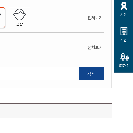
개
재정정보 공개
공공저작물
션
시민
통계정보
행정규제개혁
전체보기
소상공인 지원
복합
민방위/재난안전
시스템
행정규제개혁안내
고유가 피해지원금
민방위
규제신문고
군산사랑배달 배달의명수
기업
재난안전
전체보기
규제입증요청
카드수수료 지원
풍수해보험
사
규제정보포털
소상공인지원
재해예방
관광객
관련기관 안내
검색
군산시착한가격업소
시민대상보험
통계
영조물 배상보험
인 현황
군산시민 안전보험
군산시민 자전거보험
군산 상품
농업인안전보험 농가부담
 가이드북
금 지원사업