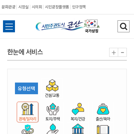
문화관광
시장실
시의회
시민광장플랫폼
인구정책
시
전
검
민
체
색
메
하
-
+
한눈에 서비스
주
뉴
기
열
권
기
도
유형선택
시
건설/교통
군
경제/일자리
토지/주택
복지/건강
출산/육아
산