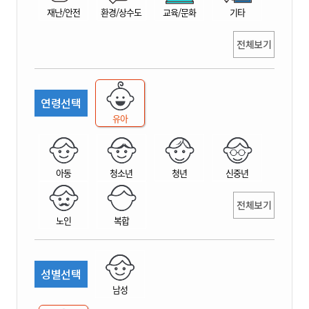
재난/안전
환경/상수도
교육/문화
기타
전체보기
연령선택
유아
아동
청소년
청년
신중년
전체보기
노인
복합
성별선택
남성