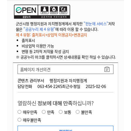
군산시청 행정지원과 자치행정계에서 제작한
"한눈에 서비스"
저작
물은
"공공누리 제 4 유형"
에 따라 이용 할 수 있습니다.
제 4 유형: 출처표시+상업적 이용금지+변경금지
출처표시
비상업적 이용만 가능
변형 등 2차적 저작물 작성 금지
※ 공공누리 마크를 클릭하시면 상세내용을 확인 하실 수 있습니다.
홈페이지 개선의견
콘텐츠 관리부서
행정지원과 자치행정계
담당전화
063-454-2245
최근수정일
2025-02-06
열람하신
정보에 대해 만족
하십니까?
매우만족
만족
보통
불만족
매우불만족