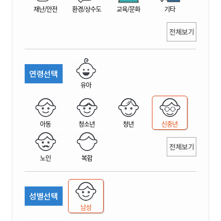
재난/안전
환경/상수도
교육/문화
기타
전체보기
연령선택
유아
아동
청소년
청년
신중년
전체보기
노인
복합
성별선택
남성