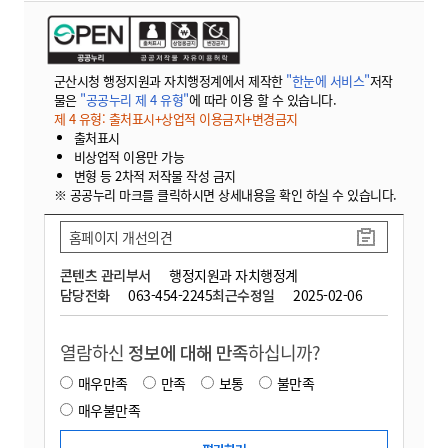
군산시청 행정지원과 자치행정계에서 제작한
"한눈에 서비스"
저작
물은
"공공누리 제 4 유형"
에 따라 이용 할 수 있습니다.
제 4 유형: 출처표시+상업적 이용금지+변경금지
출처표시
비상업적 이용만 가능
변형 등 2차적 저작물 작성 금지
※ 공공누리 마크를 클릭하시면 상세내용을 확인 하실 수 있습니다.
홈페이지 개선의견
콘텐츠 관리부서
행정지원과 자치행정계
담당전화
063-454-2245
최근수정일
2025-02-06
열람하신
정보에 대해 만족
하십니까?
매우만족
만족
보통
불만족
매우불만족