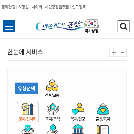
문화관광
시장실
시의회
시민광장플랫폼
인구정책
시
전
검
민
체
색
메
하
-
+
한눈에 서비스
주
뉴
기
열
권
기
도
유형선택
시
건설/교통
군
경제/일자리
토지/주택
복지/건강
출산/육아
산