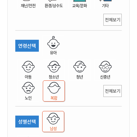
재난/안전
환경/상수도
교육/문화
기타
전체보기
연령선택
유아
아동
청소년
청년
신중년
전체보기
노인
복합
성별선택
남성