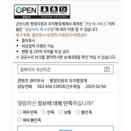
군산시청 행정지원과 자치행정계에서 제작한
"한눈에 서비스"
저작
물은
"공공누리 제 4 유형"
에 따라 이용 할 수 있습니다.
제 4 유형: 출처표시+상업적 이용금지+변경금지
출처표시
비상업적 이용만 가능
변형 등 2차적 저작물 작성 금지
※ 공공누리 마크를 클릭하시면 상세내용을 확인 하실 수 있습니다.
홈페이지 개선의견
콘텐츠 관리부서
행정지원과 자치행정계
담당전화
063-454-2245
최근수정일
2025-02-06
열람하신
정보에 대해 만족
하십니까?
매우만족
만족
보통
불만족
매우불만족