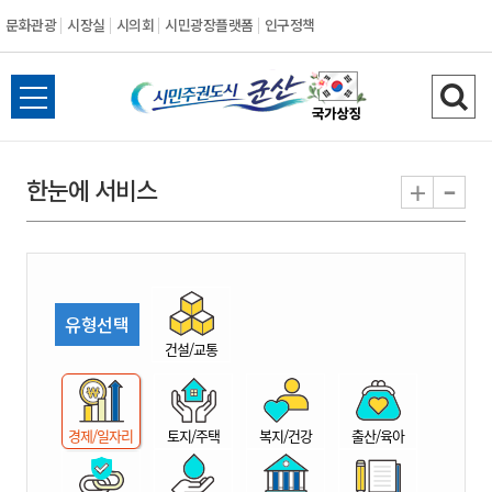
문화관광
시장실
시의회
시민광장플랫폼
인구정책
시
전
검
민
체
색
메
하
-
+
한눈에 서비스
주
뉴
기
열
권
기
도
유형선택
시
건설/교통
군
경제/일자리
토지/주택
복지/건강
출산/육아
산