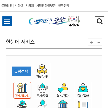
문화관광
시장실
시의회
시민광장플랫폼
인구정책
시
전
검
민
체
색
메
하
-
+
한눈에 서비스
주
뉴
기
열
권
기
도
유형선택
시
건설/교통
군
경제/일자리
토지/주택
복지/건강
출산/육아
산