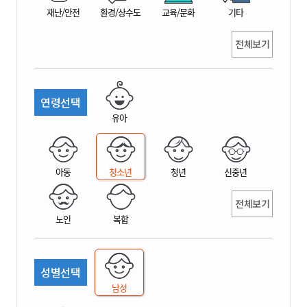
재난/안전
환경/상수도
교육/문화
기타
전체보기
연령선택
유아
아동
청소년
청년
신중년
전체보기
노인
복합
성별선택
남성