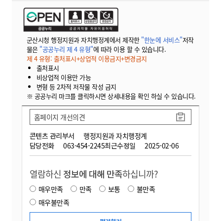
군산시청 행정지원과 자치행정계에서 제작한
"한눈에 서비스"
저작
물은
"공공누리 제 4 유형"
에 따라 이용 할 수 있습니다.
제 4 유형: 출처표시+상업적 이용금지+변경금지
출처표시
비상업적 이용만 가능
변형 등 2차적 저작물 작성 금지
※ 공공누리 마크를 클릭하시면 상세내용을 확인 하실 수 있습니다.
홈페이지 개선의견
콘텐츠 관리부서
행정지원과 자치행정계
담당전화
063-454-2245
최근수정일
2025-02-06
열람하신
정보에 대해 만족
하십니까?
매우만족
만족
보통
불만족
매우불만족