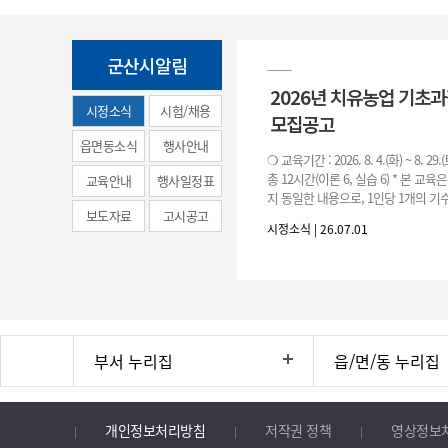
군산시알림
2026년 치유농업 기초
시정소식
시험/채용
모집공고
(municipal
읍면동소식
행사안내
❍ 교육기간 : 2026. 8. 4.(화) ~ 8. 29.
news)
총 12시간(이론 6, 실습 6) * 본 교육
교육안내
행사일정표
지 동일한 내용으로, 1인당 1개의 기수
보도자료
고시공고
기수별 교육 요일 및 시간
시정소식 | 26.07.01
부서 누리집
읍/면/동 누리집
개인정보처리방침
저작권 정책
영상정보