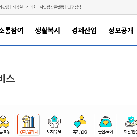
화관광
시장실
시의회
시민광장플랫폼
인구정책
소통참여
생활복지
경제산업
정보공개
새만금 해양거점도시 군산
정보공개 목록/청구
시민참여서비스
여권 민원
기업지원
교육
군산시 소개
군산시 관할권 주요논리
각종 신고/민원
사전정보공표
일자리/창업
차량 민원
상하수도
시청안내
새만금 관할구역 결
주민등록/인감/가
교통안내
기업목록
인사운영
SNS소식
여권발급안내
시민광장플랫폼
교육지원
투자기업 인센티브
정보공개 목록/청구
군산 현황
차량등록사업소 안내
하수도 계획
군산시 명장
사전정보공표
청사종합안내
주민등록/인감/가
시내버스
일반기업 목록
2022년도 통계
조직도
비스
여권 서식
시장에게 바란다
평생교육
기업지원정책
군산의 역사
차량 신규/이전 등록
상수도시설
구인구직
수시공표
전화번호안내
각종서식
택시
사회적경제기업
2023년도 통계
업무
나의민원
학자금대출이자지원
경제 공지/서식
수상현황
저당권 설정/말소 등록
수질검사
청년뜰(청년센터/창업센터)
부서별 팩스번호
시외버스/고속버스
공장 검색
2024년도 통계
부서소
나도한마디
우리아이 꿈탐험 지원사업
기업애로해소SOS
자연지리특성
등록원부 열람/발급
상수도/하수도 요금
시청 오시는 길
철도/항공
2025년도 통계
부서별 
군산시사회적경제지원센터
칭찬합시다
시민정보화교육
강소연구개발특구
행정구역/행정지도
자동차 등록 서식
요금조회납부시스템
여객선
설문조사
부모학교예약시스템
자매결연/국제협력 도시
자동차 과태료 조회 및 납부
공공하수처리시설
교통 관련사이트
일자리 지원사업
자원봉사참여
군산어린이시청
군산의 상징
자동차 정기(종합)검사 기
주정차단속 문자알
일자리지원센터
설/교통
경제/일자리
토지/주택
복지/건강
출산/육아
재난/안
간조회 및 검사예약
스
전자민원창
적극행정
디지털배움터