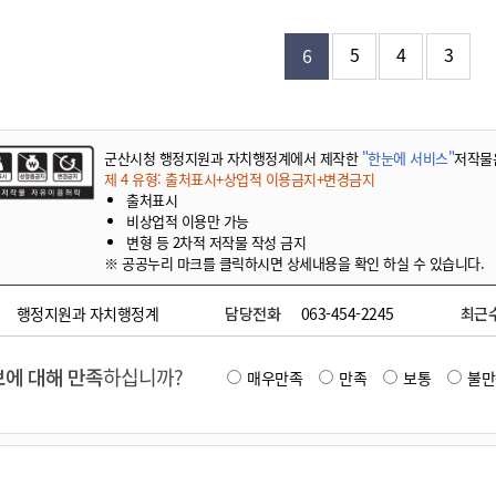
기부자 예우제
기부자 명예의 전당
5
4
3
6
기금사업
군산시 답례품
고향사랑기부제 소식
군산시청 행정지원과 자치행정계에서 제작한
"한눈에 서비스"
저작물
제 4 유형: 출처표시+상업적 이용금지+변경금지
출처표시
비상업적 이용만 가능
변형 등 2차적 저작물 작성 금지
※ 공공누리 마크를 클릭하시면 상세내용을 확인 하실 수 있습니다.
행정지원과 자치행정계
담당전화
063-454-2245
최근
에 대해 만족
하십니까?
매우만족
만족
보통
불만