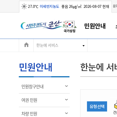
맑음
문
27.0℃
미세먼지농도
좋음 26㎍/㎥
2026-08-07 현재
시
민원안내
민
전
한눈에 서비스
군산새만금
민원안내
소통참여
생활복지
경제산업
정보공개
군산소개
전북소개
주
군산에서 시작되는 새만금
전북특별자치도 소개
군산사랑상품권
민원창구안내
정보공개제도
복지/보건
시정알림
군산시 비전
체
권
민원이용안내
시정소식
인구정책
상품권 안내
제도안내
전북특별자치도란?
메
민원안내
한눈에 서
민원수수료
시험/채용
통합돌봄
상품권 공지사항
비공개대상정보
전북특별자치도 용어 Q&A
뉴
도
종합민원창구
보도자료
주민복지
상품권 Q&A
불복구제절차
자료실
시
아름다운 배려창구
행사안내
아동/청소년
상품권 이용규약
수수료
열
민원창구안내
홍보영상 게시판
토지정보민원창구
행사일정표
여성/가족
판매대행점 조회
정보공개서식
림
군
대표전화
대표전화
대표전화
대표전화
대표전화
대표전화
대표전화
대표전화
063-454-4000
063-454-4000
063-454-4000
063-454-4000
063-454-4000
063-454-4000
063-454-4000
063-454-4000
열
여권 민원
무인민원발급기
교육안내
노인복지
지류상품권 재고조회
림
유형선택
산
보건소식
장애인복지
부서 및 담당자 연락처
부서 및 담당자 연락처
부서 및 담당자 연락처
부서 및 담당자 연락처
부서 및 담당자 연락처
부서 및 담당자 연락처
부서 및 담당자 연락처
부서 및 담당자 연락처
건
열
차량 민원
고시공고
사회서비스(바우처)