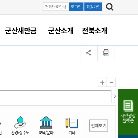
전화번호안내
로그인
회원가입
군산새만금
군산소개
전북소개
정 대응
족관계
부서/업무
RE100의 중심 새만금
도시/공원/주택
산업인프라
정책실명제
토지/건축
읍면동 안내
군산새만금 홍보 영상
조직운영6대지표
농업/축산업
도시재생
지방세
족관계
도시계획/지구단위계획
군산국가산업단지
정책실명제 안내
지방세
도시재생사업
민선8기 농업비전/발전방
공무원 정원
향
-
+
공원녹지
군산2국가산업단지
국민신청실명제안내
지방세환급금신청
도시재생(현장)지원센터
과장급이상 상위직 비율
농산물 유통
식
주택
새만금산업단지
정책실명제 중점관리 대상
지방세 상담챗봇
도시재생시설 현황
공무원 1인당 주민수
가축방역
자료실
자유무역지역
도시재생 공지/행사
현장공무원 비율
동물복지
지방산업단지
재정규모대비 인건비운영
시민광장
농공단지
실국본부수
플랫폼
전체보기
림 서비
산업단지 지도
내고장 알리미
전
환경/상수도
교육/문화
기타
구
항만/여객/공항/철도/컨벤