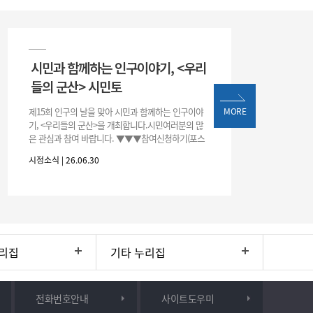
시민과 함께하는 인구이야기, <우리
들의 군산> 시민토
제15회 인구의 날을 맞아 시민과 함께하는 인구이야
MORE
기, <우리들의 군산>을 개최합니다.시민여러분의 많
은 관심과 참여 바랍니다. ▼▼▼참여신청하기(포스
터 하단 QR)▼▼▼
시정소식 | 26.06.30
리집
기타 누리집
전화번호안내
사이트도우미