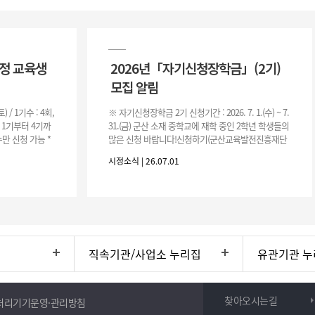
과정 교육생
2026년「자기신청장학금」(2기)
모집 알림
(토) / 1기수 : 4회,
※ 자기신청장학금 2기 신청기간 : 2026. 7. 1.(수) ~ 7.
은 1기부터 4기까
31.(금) 군산 소재 중학교에 재학 중인 2학년 학생들의
만 신청 가능 *
많은 신청 바랍니다!신청하기(군산교육발전진흥재단
홈페이지)☞ https://www.edugunsan.o
시정소식 | 26.07.01
직속기관/사업소 누리집
유관기관 누
찾아오시는길
처리기기운영·관리방침