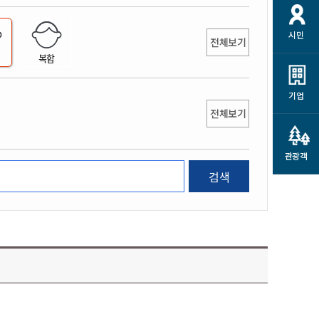
개
재정정보 공개
공공저작물
션
시민
통계정보
행정규제개혁
전체보기
소상공인 지원
복합
민방위/재난안전
시스템
행정규제개혁안내
고유가 피해지원금
민방위
규제신문고
군산사랑배달 배달의명수
기업
재난안전
전체보기
규제입증요청
카드수수료 지원
풍수해보험
사
규제정보포털
소상공인지원
재해예방
관광객
관련기관 안내
검색
군산시착한가격업소
시민대상보험
통계
영조물 배상보험
인 현황
군산시민 안전보험
군산시민 자전거보험
군산 상품
농업인안전보험 농가부담
 가이드북
금 지원사업