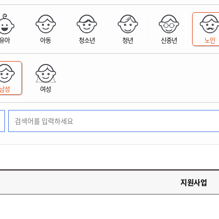
위원회 현황
공공데이터 개방
업무추진비공
군산시 무상교통
공부의 명수
정부24
위원회 명단공개
공공데이터 개방
예산/재정
법률정보
국민신문고
건설
부동산
에너지
유아
아동
청소년
청년
신중년
노인
환경
청소
위생
위원회 회의록 공개
공공데이터 수요조사
민원편람/서식
한눈에 서비스
전자가족관계등록
예산안내
조례규칙 입법예고
경제동향
도로/가로등
부동산 정보
태양광
환경선언문
청소정보
공중위생
재정공시
조례규칙 입법예고(구)
물가정보
자전거
주소/건축/지적/지리정보
가스/석유
인터넷등기소
환경기본정보
대형폐기물 배출신고
위생용품 제조업
결산보고서
법률정보 관련사이트
사회조사
조상땅찾기
국세청홈택스
남성
여성
화학물질 관리지도
공모사업
생활쓰레기 처리요령
식품위생
중기지방재정계획
사업체조
위택스
미세먼지 대응
음식물쓰레기 처리요령
문화 콘텐츠업
투자심사
통계연보
부동산통합민원
환경영향평가
폐기물 처리시설 현황
예산낭비신고
청년통계
체육
공공데이터포털
석면해체 건축물정보
보조금 부정수급 신고
주민등록
새올전자민원창구
체육시설 안내
환경오염업소 공개
공유재산
체류외국
군산시체육회
환경 관련사이트
재정용어사전
생활체육 공지
지원사업
군산시 고향사랑기부제
고향사랑기부제 소개
군산상품