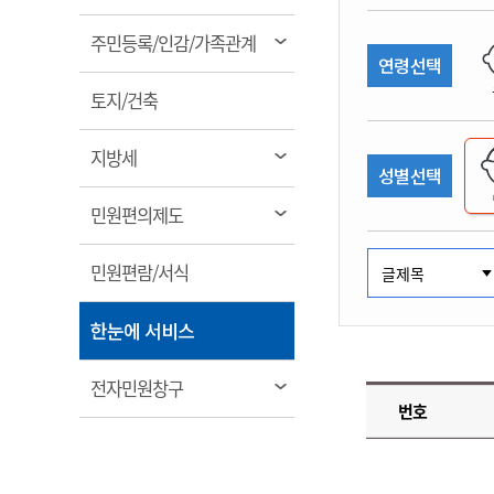
림
계약정보공개
전화번호안내
전화번호안내
전화번호안내
전화번호안내
전화번호안내
전화번호안내
전화번호안내
전화번호안내
군산시보
장사정보
열
주민등록/인감/가족관계
입찰/계약정보
연령선택
읍면동소식
주민복지 안내서
주요시책
림
수산업
찾아오시는길
찾아오시는길
찾아오시는길
찾아오시는길
찾아오시는길
찾아오시는길
찾아오시는길
찾아오시는길
용역과제
열
민원편의제도
토지/건축
웹진 열린군산
시정계획
어업현황
림
타기관소식
민원 1회방문 처리제
주요업무
수산물 안전정보
열
지방세
성별선택
어디서나 민원처리제
시정백서
림
군산수산물 소비촉진행사
상품권 구매 사용 및 관리
사전심사 청구제도
열
민원편의제도
군산 특화 수산물
림
민원인 후견인제
열
민원편람/서식
복합민원 상담예약제
림
폐업신고 원스톱서비스
열
한눈에 서비스
납세자 보호관제도
림
『안심상속』 원스톱 서비
열
전자민원창구
스
번호
림