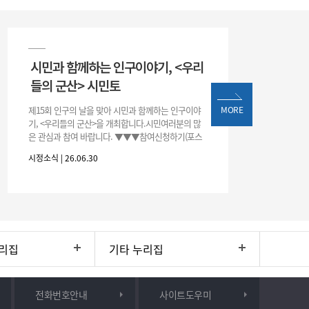
시민과 함께하는 인구이야기, <우리
들의 군산> 시민토
제15회 인구의 날을 맞아 시민과 함께하는 인구이야
MORE
기, <우리들의 군산>을 개최합니다.시민여러분의 많
은 관심과 참여 바랍니다. ▼▼▼참여신청하기(포스
터 하단 QR)▼▼▼
시정소식 | 26.06.30
리집
기타 누리집
전화번호안내
사이트도우미