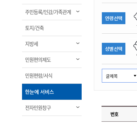
림
계약정보공개
전화번호안내
전화번호안내
전화번호안내
전화번호안내
전화번호안내
전화번호안내
전화번호안내
전화번호안내
군산시보
장사정보
열
주민등록/인감/가족관계
입찰/계약정보
연령선택
읍면동소식
주민복지 안내서
주요시책
림
수산업
찾아오시는길
찾아오시는길
찾아오시는길
찾아오시는길
찾아오시는길
찾아오시는길
찾아오시는길
찾아오시는길
용역과제
열
민원편의제도
토지/건축
웹진 열린군산
시정계획
어업현황
림
타기관소식
민원 1회방문 처리제
주요업무
수산물 안전정보
열
지방세
성별선택
어디서나 민원처리제
시정백서
림
군산수산물 소비촉진행사
상품권 구매 사용 및 관리
사전심사 청구제도
열
민원편의제도
군산 특화 수산물
림
민원인 후견인제
열
민원편람/서식
복합민원 상담예약제
림
폐업신고 원스톱서비스
열
한눈에 서비스
납세자 보호관제도
림
『안심상속』 원스톱 서비
열
전자민원창구
스
번호
림