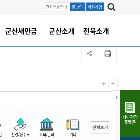
전화번호안내
로그인
회원가입
군산새만금
군산소개
전북소개
정 대응
족관계
부서/업무
RE100의 중심 새만금
도시/공원/주택
산업인프라
정책실명제
토지/건축
읍면동 안내
군산새만금 홍보 영상
조직운영6대지표
농업/축산업
도시재생
지방세
족관계
도시계획/지구단위계획
군산국가산업단지
정책실명제 안내
지방세
도시재생사업
민선8기 농업비전/발전방
공무원 정원
향
-
+
공원녹지
군산2국가산업단지
국민신청실명제안내
지방세환급금신청
도시재생(현장)지원센터
과장급이상 상위직 비율
농산물 유통
식
주택
새만금산업단지
정책실명제 중점관리 대상
지방세 상담챗봇
도시재생시설 현황
공무원 1인당 주민수
가축방역
자료실
자유무역지역
도시재생 공지/행사
현장공무원 비율
동물복지
지방산업단지
재정규모대비 인건비운영
시민광장
농공단지
실국본부수
플랫폼
전체보기
림 서비
산업단지 지도
내고장 알리미
전
환경/상수도
교육/문화
기타
구
항만/여객/공항/철도/컨벤