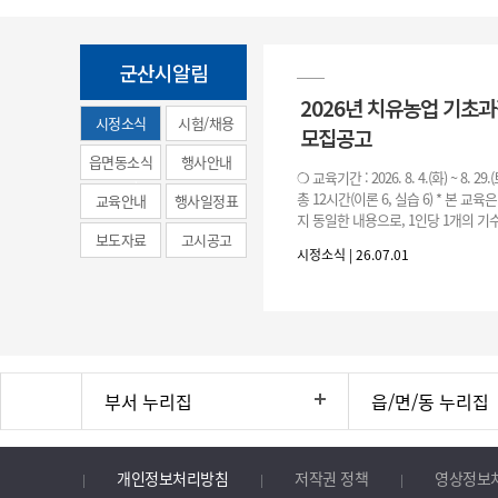
군산시알림
2026년 치유농업 기초
시정소식
시험/채용
모집공고
(municipal
읍면동소식
행사안내
❍ 교육기간 : 2026. 8. 4.(화) ~ 8. 29.
news)
총 12시간(이론 6, 실습 6) * 본 교육
교육안내
행사일정표
지 동일한 내용으로, 1인당 1개의 기수
보도자료
고시공고
기수별 교육 요일 및 시간
시정소식 | 26.07.01
부서 누리집
읍/면/동 누리집
개인정보처리방침
저작권 정책
영상정보