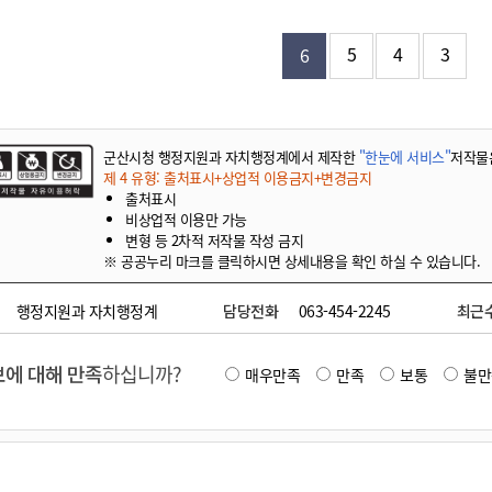
기부자 예우제
기부자 명예의 전당
5
4
3
6
기금사업
군산시 답례품
고향사랑기부제 소식
군산시청 행정지원과 자치행정계에서 제작한
"한눈에 서비스"
저작물
제 4 유형: 출처표시+상업적 이용금지+변경금지
출처표시
비상업적 이용만 가능
변형 등 2차적 저작물 작성 금지
※ 공공누리 마크를 클릭하시면 상세내용을 확인 하실 수 있습니다.
행정지원과 자치행정계
담당전화
063-454-2245
최근
에 대해 만족
하십니까?
매우만족
만족
보통
불만