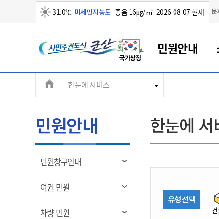
맑음
문
31.0℃
미세먼지농도
좋음 16㎍/㎥
2026-08-07 현재
시
민원안내
민
전
한눈에 서비스
군산새만금
민원안내
소통참여
생활복지
경제산업
정보공개
군산소개
전북소개
주
군산에서 시작되는 새만금
전북특별자치도 소개
군산사랑상품권
민원창구안내
정보공개제도
복지/보건
시정알림
군산시 비전
체
권
민원이용안내
시정소식
인구정책
상품권 안내
제도안내
전북특별자치도란?
메
민원안내
한눈에 서
민원수수료
시험/채용
통합돌봄
상품권 공지사항
비공개대상정보
전북특별자치도 용어 Q&A
뉴
도
종합민원창구
보도자료
주민복지
상품권 Q&A
불복구제절차
자료실
시
아름다운 배려창구
행사안내
아동/청소년
상품권 이용규약
수수료
열
민원창구안내
홍보영상 게시판
토지정보민원창구
행사일정표
여성/가족
판매대행점 조회
정보공개서식
림
군
대표전화
대표전화
대표전화
대표전화
대표전화
대표전화
대표전화
대표전화
063-454-4000
063-454-4000
063-454-4000
063-454-4000
063-454-4000
063-454-4000
063-454-4000
063-454-4000
열
여권 민원
무인민원발급기
교육안내
노인복지
지류상품권 재고조회
림
유형선택
산
보건소식
장애인복지
부서 및 담당자 연락처
부서 및 담당자 연락처
부서 및 담당자 연락처
부서 및 담당자 연락처
부서 및 담당자 연락처
부서 및 담당자 연락처
부서 및 담당자 연락처
부서 및 담당자 연락처
건
열
차량 민원
고시공고
사회서비스(바우처)