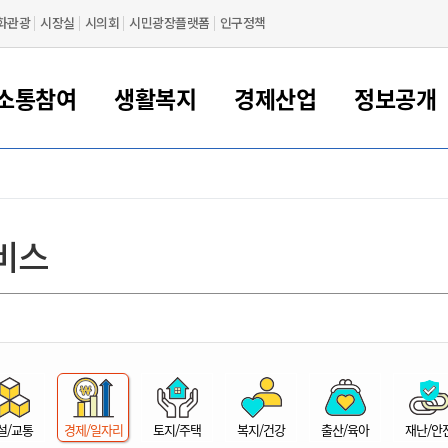
화관광
시장실
시의회
시민광장플랫폼
인구정책
소통참여
생활복지
경제산업
정보공개
새만금 해양거점도시 군산
정보공개 목록/청구
시민참여서비스
여권 민원
기업지원
교육
군산시 소개
군산시 관할권 주요논리
각종 신고/민원
사전정보공표
일자리/창업
차량 민원
상하수도
시청안내
새만금 관할구역 결
주민등록/인감/가
교통안내
기업목록
인사운영
SNS소식
여권발급안내
시민광장플랫폼
교육지원
투자기업 인센티브
정보공개 목록/청구
군산 현황
차량등록사업소 안내
하수도 계획
군산시 명장
사전정보공표
청사종합안내
주민등록/인감/가
시내버스
일반기업 목록
2022년도 통계
조직도
비스
여권 서식
시장에게 바란다
평생교육
기업지원정책
군산의 역사
차량 신규/이전 등록
상수도시설
구인구직
수시공표
전화번호안내
각종서식
택시
사회적경제기업
2023년도 통계
업무
나의민원
학자금대출이자지원
경제 공지/서식
수상현황
저당권 설정/말소 등록
수질검사
청년뜰(청년센터/창업센터)
부서별 팩스번호
시외버스/고속버스
공장 검색
2024년도 통계
부서소
나도한마디
우리아이 꿈탐험 지원사업
기업애로해소SOS
자연지리특성
등록원부 열람/발급
상수도/하수도 요금
시청 오시는 길
철도/항공
2025년도 통계
부서별 
군산시사회적경제지원센터
칭찬합시다
시민정보화교육
강소연구개발특구
행정구역/행정지도
자동차 등록 서식
요금조회납부시스템
여객선
설문조사
부모학교예약시스템
자매결연/국제협력 도시
자동차 과태료 조회 및 납부
공공하수처리시설
교통 관련사이트
일자리 지원사업
자원봉사참여
군산어린이시청
군산의 상징
자동차 정기(종합)검사 기
주정차단속 문자알
일자리지원센터
설/교통
경제/일자리
토지/주택
복지/건강
출산/육아
재난/안
간조회 및 검사예약
스
전자민원창
적극행정
디지털배움터