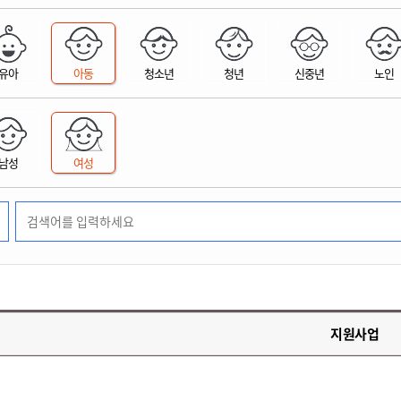
위원회 현황
공공데이터 개방
업무추진비공
군산시 무상교통
공부의 명수
정부24
위원회 명단공개
공공데이터 개방
예산/재정
법률정보
국민신문고
건설
부동산
에너지
유아
아동
청소년
청년
신중년
노인
환경
청소
위생
위원회 회의록 공개
공공데이터 수요조사
민원편람/서식
한눈에 서비스
전자가족관계등록
예산안내
조례규칙 입법예고
경제동향
도로/가로등
부동산 정보
태양광
환경선언문
청소정보
공중위생
재정공시
조례규칙 입법예고(구)
물가정보
자전거
주소/건축/지적/지리정보
가스/석유
인터넷등기소
환경기본정보
대형폐기물 배출신고
위생용품 제조업
결산보고서
법률정보 관련사이트
사회조사
조상땅찾기
국세청홈택스
남성
여성
화학물질 관리지도
공모사업
생활쓰레기 처리요령
식품위생
중기지방재정계획
사업체조
위택스
미세먼지 대응
음식물쓰레기 처리요령
문화 콘텐츠업
투자심사
통계연보
부동산통합민원
환경영향평가
폐기물 처리시설 현황
예산낭비신고
청년통계
체육
공공데이터포털
석면해체 건축물정보
보조금 부정수급 신고
주민등록
새올전자민원창구
체육시설 안내
환경오염업소 공개
공유재산
체류외국
군산시체육회
환경 관련사이트
재정용어사전
생활체육 공지
지원사업
군산시 고향사랑기부제
고향사랑기부제 소개
군산상품