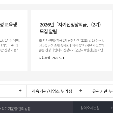
과정 교육생
2026년「자기신청장학금」(2기)
모집 알림
(토) / 1기수 : 4회,
※ 자기신청장학금 2기 신청기간 : 2026. 7. 1.(수) ~ 7.
은 1기부터 4기까
31.(금) 군산 소재 중학교에 재학 중인 2학년 학생들의
만 신청 가능 *
많은 신청 바랍니다!신청하기(군산교육발전진흥재단
홈페이지)☞ https://www.edugunsan.o
시정소식 | 26.07.01
직속기관/사업소 누리집
유관기관 누
찾아오시는길
처리기기운영·관리방침