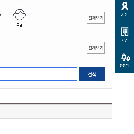
개
재정정보 공개
공공저작물
션
시민
통계정보
행정규제개혁
전체보기
소상공인 지원
복합
민방위/재난안전
시스템
행정규제개혁안내
고유가 피해지원금
민방위
규제신문고
군산사랑배달 배달의명수
기업
재난안전
전체보기
규제입증요청
카드수수료 지원
풍수해보험
사
규제정보포털
소상공인지원
재해예방
관광객
관련기관 안내
검색
군산시착한가격업소
시민대상보험
통계
영조물 배상보험
인 현황
군산시민 안전보험
군산시민 자전거보험
군산 상품
농업인안전보험 농가부담
 가이드북
금 지원사업