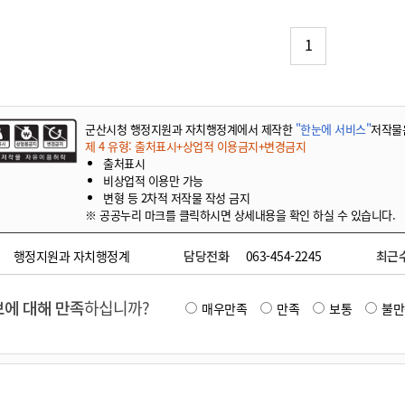
기부자 예우제
기부자 명예의 전당
1
기금사업
군산시 답례품
고향사랑기부제 소식
군산시청 행정지원과 자치행정계에서 제작한
"한눈에 서비스"
저작물
제 4 유형: 출처표시+상업적 이용금지+변경금지
출처표시
비상업적 이용만 가능
변형 등 2차적 저작물 작성 금지
※ 공공누리 마크를 클릭하시면 상세내용을 확인 하실 수 있습니다.
행정지원과 자치행정계
담당전화
063-454-2245
최근
에 대해 만족
하십니까?
매우만족
만족
보통
불만