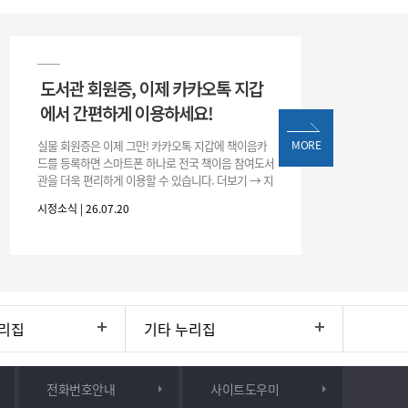
도서관 회원증, 이제 카카오톡 지갑
에서 간편하게 이용하세요!
실물 회원증은 이제 그만! 카카오톡 지갑에 책이음카
MORE
드를 등록하면 스마트폰 하나로 전국 책이음 참여도서
관을 더욱 편리하게 이용할 수 있습니다. 더보기 → 지
갑 → +발급 → 책이음카드 지금 바로 등록하고 쉽고
시정소식 | 26.07.20
간편한 도서관 서비스를 만
리집
기타 누리집
전화번호안내
사이트도우미