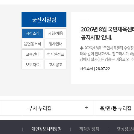
군산시알림
2026년 8월 국민체육센
시정소식
시험/채용
공지사항 안내.
(municipal
읍면동소식
행사안내
♣ 2026년 8월 “국민체육센터 수영
news)
래와 같이 안내하오니 참고하시기 바랍
교육안내
행사일정표
장에서 실시하는 강습은 이용료 외 추
보도자료
고시공고
료로 운영됩니다.》 1. 회원 가입 등록 기간
시정소식 | 26.07.22
3.(월)
부서 누리집
읍/면/동 누리집
개인정보처리방침
저작권 정책
영상정보