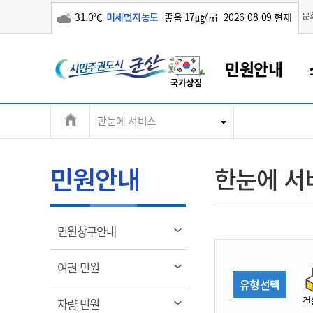
구름많음
문
31.0℃
미세먼지농도
좋음 17㎍/㎥
2026-08-09 현재
시
민원안내
민
전
한눈에 서비스
군산새만금
민원안내
소통참여
생활복지
경제산업
정보공개
군산소개
전북소개
주
군산에서 시작되는 새만금
전북특별자치도 소개
군산사랑상품권
민원창구안내
정보공개제도
복지/보건
시정알림
군산시 비전
체
권
민원이용안내
시정소식
인구정책
상품권 안내
제도안내
전북특별자치도란?
메
민원안내
한눈에 서
민원수수료
시험/채용
통합돌봄
상품권 공지사항
비공개대상정보
전북특별자치도 용어 Q&A
뉴
도
종합민원창구
보도자료
주민복지
상품권 Q&A
불복구제절차
자료실
시
아름다운 배려창구
행사안내
아동/청소년
상품권 이용규약
수수료
열
민원창구안내
홍보영상 게시판
토지정보민원창구
행사일정표
여성/가족
판매대행점 조회
정보공개서식
림
군
대표전화
대표전화
대표전화
대표전화
대표전화
대표전화
대표전화
대표전화
063-454-4000
063-454-4000
063-454-4000
063-454-4000
063-454-4000
063-454-4000
063-454-4000
063-454-4000
열
여권 민원
무인민원발급기
교육안내
노인복지
지류상품권 재고조회
림
유형선택
산
보건소식
장애인복지
부서 및 담당자 연락처
부서 및 담당자 연락처
부서 및 담당자 연락처
부서 및 담당자 연락처
부서 및 담당자 연락처
부서 및 담당자 연락처
부서 및 담당자 연락처
부서 및 담당자 연락처
건
열
차량 민원
고시공고
사회서비스(바우처)