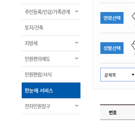
림
계약정보공개
전화번호안내
전화번호안내
전화번호안내
전화번호안내
전화번호안내
전화번호안내
전화번호안내
전화번호안내
군산시보
장사정보
열
주민등록/인감/가족관계
입찰/계약정보
연령선택
읍면동소식
주민복지 안내서
주요시책
림
수산업
찾아오시는길
찾아오시는길
찾아오시는길
찾아오시는길
찾아오시는길
찾아오시는길
찾아오시는길
찾아오시는길
용역과제
열
민원편의제도
토지/건축
웹진 열린군산
시정계획
어업현황
림
타기관소식
민원 1회방문 처리제
주요업무
수산물 안전정보
열
지방세
성별선택
어디서나 민원처리제
시정백서
림
군산수산물 소비촉진행사
상품권 구매 사용 및 관리
사전심사 청구제도
열
민원편의제도
군산 특화 수산물
림
민원인 후견인제
열
민원편람/서식
복합민원 상담예약제
림
폐업신고 원스톱서비스
열
한눈에 서비스
납세자 보호관제도
림
『안심상속』 원스톱 서비
열
전자민원창구
스
번호
림