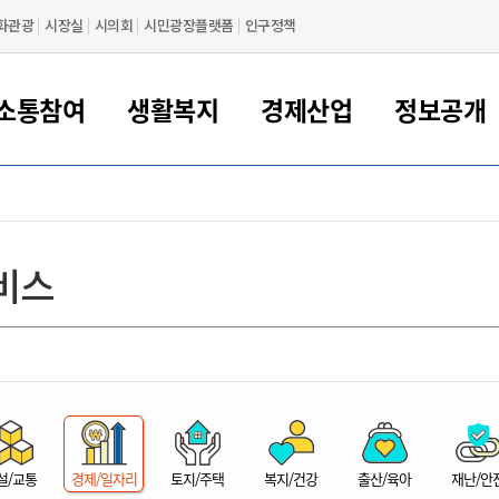
화관광
시장실
시의회
시민광장플랫폼
인구정책
소통참여
생활복지
경제산업
정보공개
새만금 해양거점도시 군산
정보공개 목록/청구
시민참여서비스
여권 민원
기업지원
교육
군산시 소개
군산시 관할권 주요논리
각종 신고/민원
사전정보공표
일자리/창업
차량 민원
상하수도
시청안내
새만금 관할구역 결
주민등록/인감/가
교통안내
기업목록
인사운영
SNS소식
여권발급안내
시민광장플랫폼
교육지원
투자기업 인센티브
정보공개 목록/청구
군산 현황
차량등록사업소 안내
하수도 계획
군산시 명장
사전정보공표
청사종합안내
주민등록/인감/가
시내버스
일반기업 목록
2022년도 통계
조직도
비스
여권 서식
시장에게 바란다
평생교육
기업지원정책
군산의 역사
차량 신규/이전 등록
상수도시설
구인구직
수시공표
전화번호안내
각종서식
택시
사회적경제기업
2023년도 통계
업무
나의민원
학자금대출이자지원
경제 공지/서식
수상현황
저당권 설정/말소 등록
수질검사
청년뜰(청년센터/창업센터)
부서별 팩스번호
시외버스/고속버스
공장 검색
2024년도 통계
부서소
나도한마디
우리아이 꿈탐험 지원사업
기업애로해소SOS
자연지리특성
등록원부 열람/발급
상수도/하수도 요금
시청 오시는 길
철도/항공
2025년도 통계
부서별 
군산시사회적경제지원센터
칭찬합시다
시민정보화교육
강소연구개발특구
행정구역/행정지도
자동차 등록 서식
요금조회납부시스템
여객선
설문조사
부모학교예약시스템
자매결연/국제협력 도시
자동차 과태료 조회 및 납부
공공하수처리시설
교통 관련사이트
일자리 지원사업
자원봉사참여
군산어린이시청
군산의 상징
자동차 정기(종합)검사 기
주정차단속 문자알
일자리지원센터
설/교통
경제/일자리
토지/주택
복지/건강
출산/육아
재난/안
간조회 및 검사예약
스
전자민원창
적극행정
디지털배움터