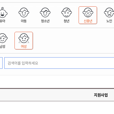
위원회 현황
공공데이터 개방
업무추진비공
군산시 무상교통
공부의 명수
정부24
위원회 명단공개
공공데이터 개방
예산/재정
법률정보
국민신문고
건설
부동산
에너지
유아
아동
청소년
청년
신중년
노인
환경
청소
위생
위원회 회의록 공개
공공데이터 수요조사
민원편람/서식
한눈에 서비스
전자가족관계등록
예산안내
조례규칙 입법예고
경제동향
도로/가로등
부동산 정보
태양광
환경선언문
청소정보
공중위생
재정공시
조례규칙 입법예고(구)
물가정보
자전거
주소/건축/지적/지리정보
가스/석유
인터넷등기소
환경기본정보
대형폐기물 배출신고
위생용품 제조업
결산보고서
법률정보 관련사이트
사회조사
조상땅찾기
국세청홈택스
남성
여성
화학물질 관리지도
공모사업
생활쓰레기 처리요령
식품위생
중기지방재정계획
사업체조
위택스
미세먼지 대응
음식물쓰레기 처리요령
문화 콘텐츠업
투자심사
통계연보
부동산통합민원
환경영향평가
폐기물 처리시설 현황
예산낭비신고
청년통계
체육
공공데이터포털
석면해체 건축물정보
보조금 부정수급 신고
주민등록
새올전자민원창구
체육시설 안내
환경오염업소 공개
공유재산
체류외국
군산시체육회
환경 관련사이트
재정용어사전
생활체육 공지
지원사업
군산시 고향사랑기부제
고향사랑기부제 소개
군산상품