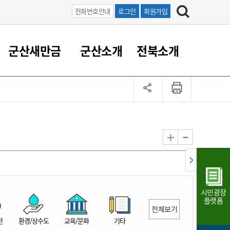
전화번호안내
로그인
회원가입
군산새만금
군산소개
전북소개
정 대응
족관계
부서/업무
RE100의 중심 새만금
도시/공원/주택
산업인프라
정책실명제
토지/건축
읍면동 안내
군산새만금 홍보 영상
조직운영6대지표
농업/축산업
도시재생
지방세
족관계
도시계획/지구단위계획
군산국가산업단지
정책실명제 안내
지방세
도시재생사업
민선8기 농업비전/발전방
공무원 정원
향
-
+
공원녹지
군산2국가산업단지
국민신청실명제안내
지방세환급금신청
도시재생(현장)지원센터
과장급이상 상위직 비율
농산물 유통
식
주택
새만금산업단지
정책실명제 중점관리 대상
지방세 상담챗봇
도시재생시설 현황
공무원 1인당 주민수
가축방역
자료실
자유무역지역
도시재생 공지/행사
현장공무원 비율
동물복지
지방산업단지
재정규모대비 인건비운영
시민광장
농공단지
실국본부수
플랫폼
전체보기
림 서비
산업단지 지도
내고장 알리미
전
환경/상수도
교육/문화
기타
구
항만/여객/공항/철도/컨벤