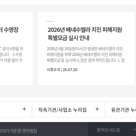
터 수영장
2026년 베네수엘라 지진 피해지원
특별모금 실시 안내
장” 공지사항을 아
2026년 6월 24일(현지시간) 발생한 베네수엘라 지진
니다. 《 수영
피해지원을 위해‘2026년 베네수엘라 지진 피해지원
가 비용 없이 무
특별모금’을 실시하니, 많은 참여 부탁드립니다. 1. 접
 : 2026. 8.
수 처 : 전북 사회복지공동모금회 2. 모집기간 : 2026.
시정소식 | 26.07.20
6.
직속기관/사업소 누리집
유관기관 누
찾아오시는길
처리기기운영·관리방침