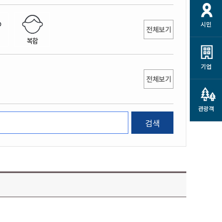
개
재정정보 공개
공공저작물
션
시민
통계정보
행정규제개혁
전체보기
소상공인 지원
복합
민방위/재난안전
시스템
행정규제개혁안내
고유가 피해지원금
민방위
규제신문고
군산사랑배달 배달의명수
기업
재난안전
전체보기
규제입증요청
카드수수료 지원
풍수해보험
사
규제정보포털
소상공인지원
재해예방
관광객
관련기관 안내
검색
군산시착한가격업소
시민대상보험
통계
영조물 배상보험
인 현황
군산시민 안전보험
군산시민 자전거보험
군산 상품
농업인안전보험 농가부담
 가이드북
금 지원사업