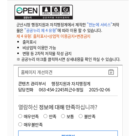
군산시청 행정지원과 자치행정계에서 제작한
"한눈에 서비스"
저작
물은
"공공누리 제 4 유형"
에 따라 이용 할 수 있습니다.
제 4 유형: 출처표시+상업적 이용금지+변경금지
출처표시
비상업적 이용만 가능
변형 등 2차적 저작물 작성 금지
※ 공공누리 마크를 클릭하시면 상세내용을 확인 하실 수 있습니다.
홈페이지 개선의견
콘텐츠 관리부서
행정지원과 자치행정계
담당전화
063-454-2245
최근수정일
2025-02-06
열람하신
정보에 대해 만족
하십니까?
매우만족
만족
보통
불만족
매우불만족