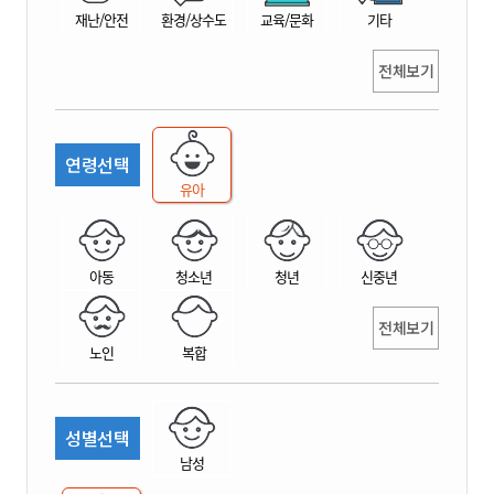
재난/안전
환경/상수도
교육/문화
기타
전체보기
연령선택
유아
아동
청소년
청년
신중년
전체보기
노인
복합
성별선택
남성