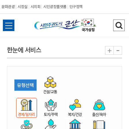
문화관광
시장실
시의회
시민광장플랫폼
인구정책
시
전
검
민
체
색
메
하
-
+
한눈에 서비스
주
뉴
기
열
권
기
도
유형선택
시
건설/교통
군
경제/일자리
토지/주택
복지/건강
출산/육아
산