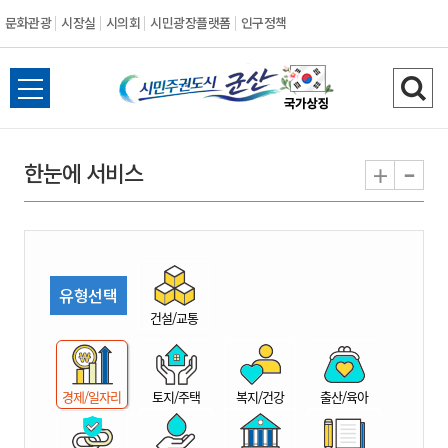
문화관광
시장실
시의회
시민광장플랫폼
인구정책
시
전
검
민
체
색
메
하
-
+
한눈에 서비스
주
뉴
기
열
권
기
도
유형선택
시
건설/교통
군
경제/일자리
토지/주택
복지/건강
출산/육아
산