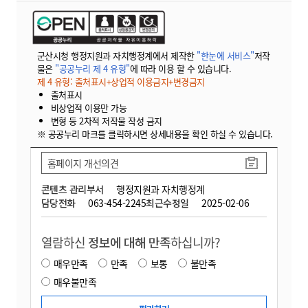
군산시청 행정지원과 자치행정계에서 제작한
"한눈에 서비스"
저작
물은
"공공누리 제 4 유형"
에 따라 이용 할 수 있습니다.
제 4 유형: 출처표시+상업적 이용금지+변경금지
출처표시
비상업적 이용만 가능
변형 등 2차적 저작물 작성 금지
※ 공공누리 마크를 클릭하시면 상세내용을 확인 하실 수 있습니다.
홈페이지 개선의견
콘텐츠 관리부서
행정지원과 자치행정계
담당전화
063-454-2245
최근수정일
2025-02-06
열람하신
정보에 대해 만족
하십니까?
매우만족
만족
보통
불만족
매우불만족