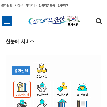
문화관광
시장실
시의회
시민광장플랫폼
인구정책
시
전
검
민
체
색
메
하
-
+
한눈에 서비스
주
뉴
기
열
권
기
도
유형선택
시
건설/교통
군
경제/일자리
토지/주택
복지/건강
출산/육아
산