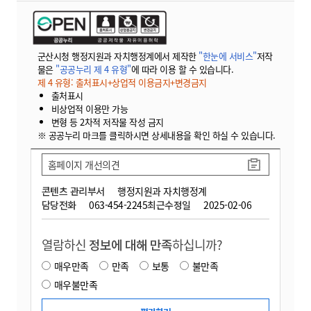
군산시청 행정지원과 자치행정계에서 제작한
"한눈에 서비스"
저작
물은
"공공누리 제 4 유형"
에 따라 이용 할 수 있습니다.
제 4 유형: 출처표시+상업적 이용금지+변경금지
출처표시
비상업적 이용만 가능
변형 등 2차적 저작물 작성 금지
※ 공공누리 마크를 클릭하시면 상세내용을 확인 하실 수 있습니다.
홈페이지 개선의견
콘텐츠 관리부서
행정지원과 자치행정계
담당전화
063-454-2245
최근수정일
2025-02-06
열람하신
정보에 대해 만족
하십니까?
매우만족
만족
보통
불만족
매우불만족