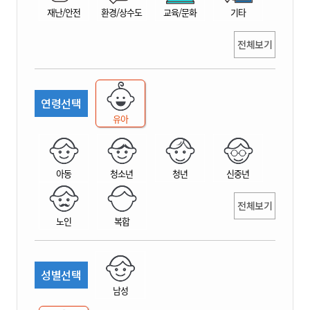
재난/안전
환경/상수도
교육/문화
기타
전체보기
연령선택
유아
아동
청소년
청년
신중년
전체보기
노인
복합
성별선택
남성