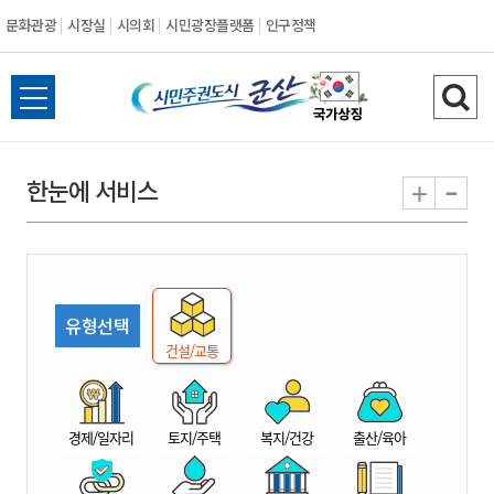
문화관광
시장실
시의회
시민광장플랫폼
인구정책
시
전
검
민
체
색
메
하
-
+
한눈에 서비스
주
뉴
기
열
권
기
도
유형선택
시
건설/교통
군
경제/일자리
토지/주택
복지/건강
출산/육아
산