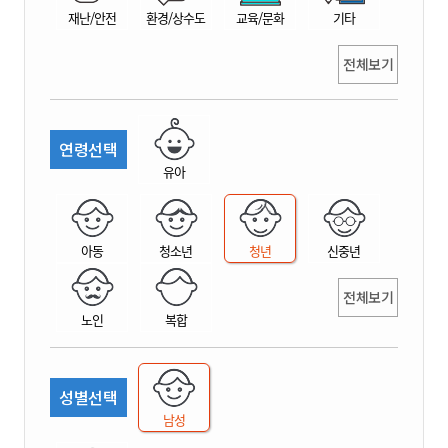
재난/안전
환경/상수도
교육/문화
기타
전체보기
연령선택
유아
아동
청소년
청년
신중년
전체보기
노인
복합
성별선택
남성