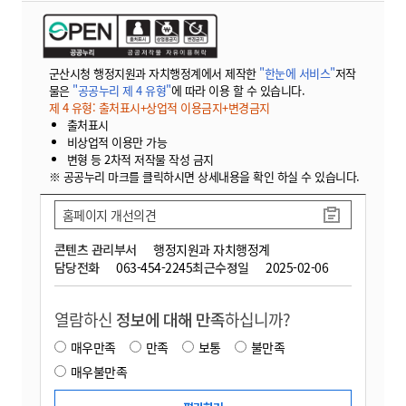
군산시청 행정지원과 자치행정계에서 제작한
"한눈에 서비스"
저작
물은
"공공누리 제 4 유형"
에 따라 이용 할 수 있습니다.
제 4 유형: 출처표시+상업적 이용금지+변경금지
출처표시
비상업적 이용만 가능
변형 등 2차적 저작물 작성 금지
※ 공공누리 마크를 클릭하시면 상세내용을 확인 하실 수 있습니다.
홈페이지 개선의견
콘텐츠 관리부서
행정지원과 자치행정계
담당전화
063-454-2245
최근수정일
2025-02-06
열람하신
정보에 대해 만족
하십니까?
매우만족
만족
보통
불만족
매우불만족