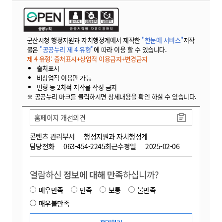
군산시청 행정지원과 자치행정계에서 제작한
"한눈에 서비스"
저작
물은
"공공누리 제 4 유형"
에 따라 이용 할 수 있습니다.
제 4 유형: 출처표시+상업적 이용금지+변경금지
출처표시
비상업적 이용만 가능
변형 등 2차적 저작물 작성 금지
※ 공공누리 마크를 클릭하시면 상세내용을 확인 하실 수 있습니다.
홈페이지 개선의견
콘텐츠 관리부서
행정지원과 자치행정계
담당전화
063-454-2245
최근수정일
2025-02-06
열람하신
정보에 대해 만족
하십니까?
매우만족
만족
보통
불만족
매우불만족