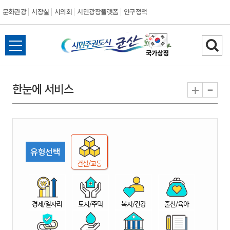
문화관광
시장실
시의회
시민광장플랫폼
인구정책
시
전
검
민
체
색
메
하
-
+
한눈에 서비스
주
뉴
기
열
권
기
도
유형선택
시
건설/교통
군
경제/일자리
토지/주택
복지/건강
출산/육아
산