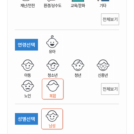
재난/안전
환경/상수도
교육/문화
기타
전체보기
연령선택
유아
아동
청소년
청년
신중년
전체보기
노인
복합
성별선택
남성