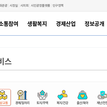
화관광
시장실
시의회
시민광장플랫폼
인구정책
소통참여
생활복지
경제산업
정보공개
새만금 해양거점도시 군산
정보공개 목록/청구
시민참여서비스
여권 민원
기업지원
교육
군산시 소개
군산시 관할권 주요논리
각종 신고/민원
사전정보공표
일자리/창업
차량 민원
상하수도
시청안내
새만금 관할구역 결
주민등록/인감/가
교통안내
기업목록
인사운영
SNS소식
여권발급안내
시민광장플랫폼
교육지원
투자기업 인센티브
정보공개 목록/청구
군산 현황
차량등록사업소 안내
하수도 계획
군산시 명장
사전정보공표
청사종합안내
주민등록/인감/가
시내버스
일반기업 목록
2022년도 통계
조직도
비스
여권 서식
시장에게 바란다
평생교육
기업지원정책
군산의 역사
차량 신규/이전 등록
상수도시설
구인구직
수시공표
전화번호안내
각종서식
택시
사회적경제기업
2023년도 통계
업무
나의민원
학자금대출이자지원
경제 공지/서식
수상현황
저당권 설정/말소 등록
수질검사
청년뜰(청년센터/창업센터)
부서별 팩스번호
시외버스/고속버스
공장 검색
2024년도 통계
부서소
나도한마디
우리아이 꿈탐험 지원사업
기업애로해소SOS
자연지리특성
등록원부 열람/발급
상수도/하수도 요금
시청 오시는 길
철도/항공
2025년도 통계
부서별 
군산시사회적경제지원센터
칭찬합시다
시민정보화교육
강소연구개발특구
행정구역/행정지도
자동차 등록 서식
요금조회납부시스템
여객선
설문조사
부모학교예약시스템
자매결연/국제협력 도시
자동차 과태료 조회 및 납부
공공하수처리시설
교통 관련사이트
일자리 지원사업
자원봉사참여
군산어린이시청
군산의 상징
자동차 정기(종합)검사 기
주정차단속 문자알
일자리지원센터
설/교통
경제/일자리
토지/주택
복지/건강
출산/육아
재난/안
간조회 및 검사예약
스
전자민원창
적극행정
디지털배움터