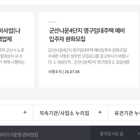
비사업(나
군산나운4단지 영구임대주택 예비
력업체
입주자 완화모집
목적 군산시 노후
[군산나운4단지 영구임대주택 예비입주자 완화모집]
사업대상지 내 수
자세한 사항은 첨부한 모집공고를 참고하시기 바랍니
기 위해 시행되는
다. 1. 대상단지 : 군산나운4단지 영구임대 2. 공급내용
수행하기 위한 복
: 26.37㎡ (7평) 500호 3. 공 고 일 : 2026. 7. 6.
시정소식 | 26.07.06
직속기관/사업소 누리집
유관기관 누
찾아오시는길
처리기기운영·관리방침