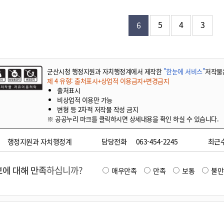
기부자 예우제
기부자 명예의 전당
5
4
3
6
기금사업
군산시 답례품
고향사랑기부제 소식
군산시청 행정지원과 자치행정계에서 제작한
"한눈에 서비스"
저작물
제 4 유형: 출처표시+상업적 이용금지+변경금지
출처표시
비상업적 이용만 가능
변형 등 2차적 저작물 작성 금지
※ 공공누리 마크를 클릭하시면 상세내용을 확인 하실 수 있습니다.
행정지원과 자치행정계
담당전화
063-454-2245
최근
에 대해 만족
하십니까?
매우만족
만족
보통
불만