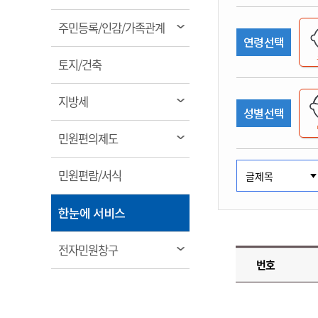
림
계약정보공개
전화번호안내
전화번호안내
전화번호안내
전화번호안내
전화번호안내
전화번호안내
전화번호안내
전화번호안내
군산시보
장사정보
열
주민등록/인감/가족관계
입찰/계약정보
연령선택
읍면동소식
주민복지 안내서
주요시책
림
수산업
찾아오시는길
찾아오시는길
찾아오시는길
찾아오시는길
찾아오시는길
찾아오시는길
찾아오시는길
찾아오시는길
용역과제
열
민원편의제도
토지/건축
웹진 열린군산
시정계획
어업현황
림
타기관소식
민원 1회방문 처리제
주요업무
수산물 안전정보
열
지방세
성별선택
어디서나 민원처리제
시정백서
림
군산수산물 소비촉진행사
상품권 구매 사용 및 관리
사전심사 청구제도
열
민원편의제도
군산 특화 수산물
림
민원인 후견인제
열
민원편람/서식
복합민원 상담예약제
림
폐업신고 원스톱서비스
열
한눈에 서비스
납세자 보호관제도
림
『안심상속』 원스톱 서비
열
전자민원창구
스
번호
림