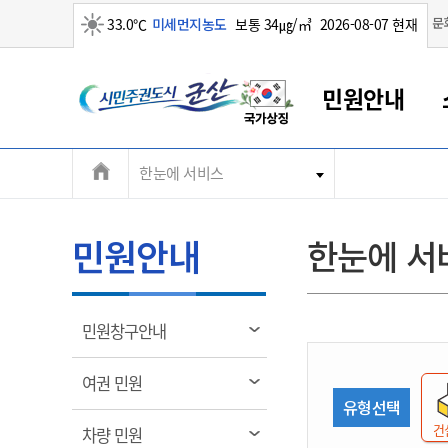
맑음
문
33.0℃
미세먼지농도
보통 34㎍/㎥
2026-08-07 현재
시
민원안내
민
전
한눈에 서비스
군산새만금
민원안내
소통참여
생활복지
경제산업
정보공개
군산소개
전북소개
주
군산에서 시작되는 새만금
전북특별자치도 소개
군산사랑상품권
민원창구안내
정보공개제도
복지/보건
시정알림
군산시 비전
체
권
민원이용안내
시정소식
인구정책
상품권 안내
제도안내
전북특별자치도란?
메
민원안내
한눈에 서
민원수수료
시험/채용
통합돌봄
상품권 공지사항
비공개대상정보
전북특별자치도 용어 Q&A
뉴
도
종합민원창구
보도자료
주민복지
상품권 Q&A
불복구제절차
자료실
시
아름다운 배려창구
행사안내
아동/청소년
상품권 이용규약
수수료
열
민원창구안내
홍보영상 게시판
토지정보민원창구
행사일정표
여성/가족
판매대행점 조회
정보공개서식
림
군
대표전화
대표전화
대표전화
대표전화
대표전화
대표전화
대표전화
대표전화
063-454-4000
063-454-4000
063-454-4000
063-454-4000
063-454-4000
063-454-4000
063-454-4000
063-454-4000
열
여권 민원
무인민원발급기
교육안내
노인복지
지류상품권 재고조회
림
유형선택
산
보건소식
장애인복지
부서 및 담당자 연락처
부서 및 담당자 연락처
부서 및 담당자 연락처
부서 및 담당자 연락처
부서 및 담당자 연락처
부서 및 담당자 연락처
부서 및 담당자 연락처
부서 및 담당자 연락처
건
열
차량 민원
고시공고
사회서비스(바우처)