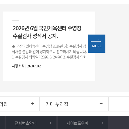
2026년 6월 국민체육센터 수영장
수질검사 성적서 공지.
♣ 군산국민체육센터 수영장 2026년 6월 수질검사 성
MORE
적서를 붙임과 같이 공지하오니 참고하시기 바랍니다.
1. 수질검사 의뢰일 : 2026. 6. 24.(수) 2. 수질검사 의뢰
처 : 전북대학교 물환경연구센터 3. 근거 : 『체육시설
시정소식 | 26.07.02
리집
기타 누리집
전화번호안내
사이트도우미