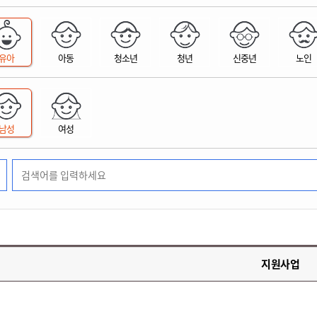
위원회 현황
공공데이터 개방
업무추진비공
군산시 무상교통
공부의 명수
정부24
위원회 명단공개
공공데이터 개방
예산/재정
법률정보
국민신문고
건설
부동산
에너지
유아
아동
청소년
청년
신중년
노인
환경
청소
위생
위원회 회의록 공개
공공데이터 수요조사
민원편람/서식
한눈에 서비스
전자가족관계등록
예산안내
조례규칙 입법예고
경제동향
도로/가로등
부동산 정보
태양광
환경선언문
청소정보
공중위생
재정공시
조례규칙 입법예고(구)
물가정보
자전거
주소/건축/지적/지리정보
가스/석유
인터넷등기소
환경기본정보
대형폐기물 배출신고
위생용품 제조업
결산보고서
법률정보 관련사이트
사회조사
조상땅찾기
국세청홈택스
남성
여성
화학물질 관리지도
공모사업
생활쓰레기 처리요령
식품위생
중기지방재정계획
사업체조
위택스
미세먼지 대응
음식물쓰레기 처리요령
문화 콘텐츠업
투자심사
통계연보
부동산통합민원
환경영향평가
폐기물 처리시설 현황
예산낭비신고
청년통계
체육
공공데이터포털
석면해체 건축물정보
보조금 부정수급 신고
주민등록
새올전자민원창구
체육시설 안내
환경오염업소 공개
공유재산
체류외국
군산시체육회
환경 관련사이트
재정용어사전
생활체육 공지
지원사업
군산시 고향사랑기부제
고향사랑기부제 소개
군산상품