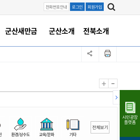
전화번호안내
로그인
회원가입
군산새만금
군산소개
전북소개
정 대응
족관계
부서/업무
RE100의 중심 새만금
도시/공원/주택
산업인프라
정책실명제
토지/건축
읍면동 안내
군산새만금 홍보 영상
조직운영6대지표
농업/축산업
도시재생
지방세
족관계
도시계획/지구단위계획
군산국가산업단지
정책실명제 안내
지방세
도시재생사업
민선8기 농업비전/발전방
공무원 정원
향
-
+
공원녹지
군산2국가산업단지
국민신청실명제안내
지방세환급금신청
도시재생(현장)지원센터
과장급이상 상위직 비율
농산물 유통
식
주택
새만금산업단지
정책실명제 중점관리 대상
지방세 상담챗봇
도시재생시설 현황
공무원 1인당 주민수
가축방역
자료실
자유무역지역
도시재생 공지/행사
현장공무원 비율
동물복지
지방산업단지
재정규모대비 인건비운영
시민광장
농공단지
실국본부수
플랫폼
전체보기
림 서비
산업단지 지도
내고장 알리미
전
환경/상수도
교육/문화
기타
구
항만/여객/공항/철도/컨벤