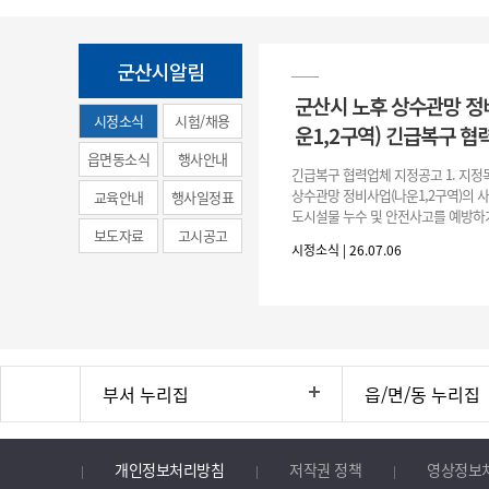
군산시알림
군산시 노후 상수관망 정
시정소식
시험/채용
운1,2구역) 긴급복구 협
(municipal
읍면동소식
행사안내
긴급복구 협력업체 지정공고 1. 지정
news)
상수관망 정비사업(나운1,2구역)의 
교육안내
행사일정표
도시설물 누수 및 안전사고를 예방하
보도자료
고시공고
긴급복구공사 및 소규모 긴급공사를 
시정소식 | 26.07.06
구업체 지정 2. 협력업체
부서 누리집
읍/면/동 누리집
개인정보처리방침
저작권 정책
영상정보