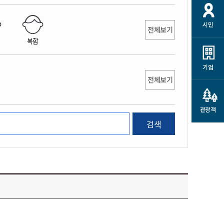
개
재정정보 공개
공공저작물
션
시민
통계정보
행정규제개혁
전체보기
소상공인 지원
복합
민방위/재난안전
시스템
행정규제개혁안내
고유가 피해지원금
민방위
규제신문고
군산사랑배달 배달의명수
기업
재난안전
전체보기
규제입증요청
카드수수료 지원
풍수해보험
사
규제정보포털
소상공인지원
재해예방
관광객
관련기관 안내
검색
군산시착한가격업소
시민대상보험
통계
영조물 배상보험
인 현황
군산시민 안전보험
군산시민 자전거보험
군산 상품
농업인안전보험 농가부담
 가이드북
금 지원사업