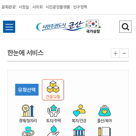
문화관광
시장실
시의회
시민광장플랫폼
인구정책
시
전
검
민
체
색
메
하
-
+
한눈에 서비스
주
뉴
기
열
권
기
도
유형선택
시
건설/교통
군
경제/일자리
토지/주택
복지/건강
출산/육아
산