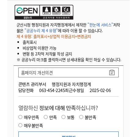
군산시청 행정지원과 자치행정계에서 제작한
"한눈에 서비스"
저작
물은
"공공누리 제 4 유형"
에 따라 이용 할 수 있습니다.
제 4 유형: 출처표시+상업적 이용금지+변경금지
출처표시
비상업적 이용만 가능
변형 등 2차적 저작물 작성 금지
※ 공공누리 마크를 클릭하시면 상세내용을 확인 하실 수 있습니다.
홈페이지 개선의견
콘텐츠 관리부서
행정지원과 자치행정계
담당전화
063-454-2245
최근수정일
2025-02-06
열람하신
정보에 대해 만족
하십니까?
매우만족
만족
보통
불만족
매우불만족