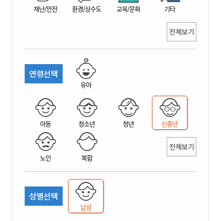
재난/안전
환경/상수도
교육/문화
기타
전체보기
연령선택
유아
아동
청소년
청년
신중년
전체보기
노인
복합
성별선택
남성