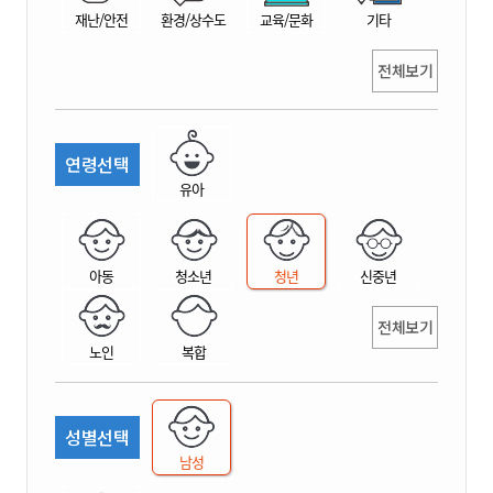
재난/안전
환경/상수도
교육/문화
기타
전체보기
연령선택
유아
아동
청소년
청년
신중년
전체보기
노인
복합
성별선택
남성