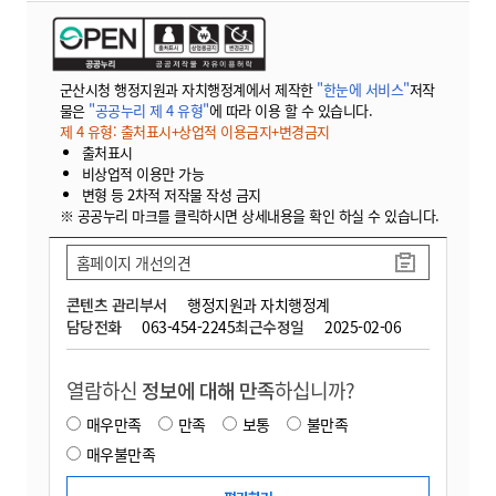
군산시청 행정지원과 자치행정계에서 제작한
"한눈에 서비스"
저작
물은
"공공누리 제 4 유형"
에 따라 이용 할 수 있습니다.
제 4 유형: 출처표시+상업적 이용금지+변경금지
출처표시
비상업적 이용만 가능
변형 등 2차적 저작물 작성 금지
※ 공공누리 마크를 클릭하시면 상세내용을 확인 하실 수 있습니다.
홈페이지 개선의견
콘텐츠 관리부서
행정지원과 자치행정계
담당전화
063-454-2245
최근수정일
2025-02-06
열람하신
정보에 대해 만족
하십니까?
매우만족
만족
보통
불만족
매우불만족