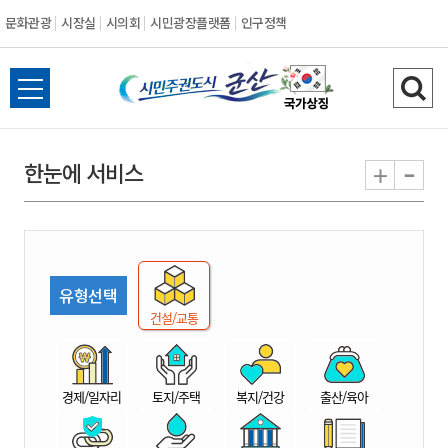
문화관광
시장실
시의회
시민광장플랫폼
인구정책
시
전
검
민
체
색
메
하
-
+
한눈에 서비스
주
뉴
기
열
권
기
도
유형선택
시
건설/교통
군
경제/일자리
토지/주택
복지/건강
출산/육아
산