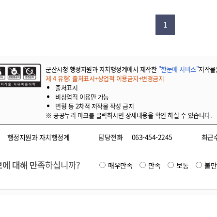
기부자 예우제
기부자 명예의 전당
1
기금사업
군산시 답례품
고향사랑기부제 소식
군산시청 행정지원과 자치행정계에서 제작한
"한눈에 서비스"
저작물
제 4 유형: 출처표시+상업적 이용금지+변경금지
출처표시
비상업적 이용만 가능
변형 등 2차적 저작물 작성 금지
※ 공공누리 마크를 클릭하시면 상세내용을 확인 하실 수 있습니다.
행정지원과 자치행정계
담당전화
063-454-2245
최근
에 대해 만족
하십니까?
매우만족
만족
보통
불만