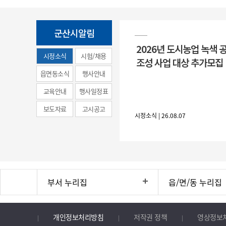
군산시알림
2026년 도시농업 녹색 
시정소식
시험/채용
조성 사업 대상 추가모집
(municipal
읍면동소식
행사안내
news)
교육안내
행사일정표
보도자료
고시공고
시정소식 | 26.08.07
부서 누리집
읍/면/동 누리집
개인정보처리방침
저작권 정책
영상정보