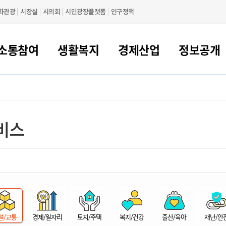
화관광
시장실
시의회
시민광장플랫폼
인구정책
소통참여
생활복지
경제산업
정보공개
새만금 해양거점도시 군산
정보공개 목록/청구
시민참여서비스
여권 민원
기업지원
교육
군산시 소개
군산시 관할권 주요논리
각종 신고/민원
사전정보공표
일자리/창업
차량 민원
상하수도
시청안내
새만금 관할구역 결
주민등록/인감/가
교통안내
기업목록
인사운영
SNS소식
여권발급안내
시민광장플랫폼
교육지원
투자기업 인센티브
정보공개 목록/청구
군산 현황
차량등록사업소 안내
하수도 계획
군산시 명장
사전정보공표
청사종합안내
주민등록/인감/가
시내버스
일반기업 목록
2022년도 통계
조직도
비스
여권 서식
시장에게 바란다
평생교육
기업지원정책
군산의 역사
차량 신규/이전 등록
상수도시설
구인구직
수시공표
전화번호안내
각종서식
택시
사회적경제기업
2023년도 통계
업무
나의민원
학자금대출이자지원
경제 공지/서식
수상현황
저당권 설정/말소 등록
수질검사
청년뜰(청년센터/창업센터)
부서별 팩스번호
시외버스/고속버스
공장 검색
2024년도 통계
부서소
나도한마디
우리아이 꿈탐험 지원사업
기업애로해소SOS
자연지리특성
등록원부 열람/발급
상수도/하수도 요금
시청 오시는 길
철도/항공
2025년도 통계
부서별 
군산시사회적경제지원센터
칭찬합시다
시민정보화교육
강소연구개발특구
행정구역/행정지도
자동차 등록 서식
요금조회납부시스템
여객선
설문조사
부모학교예약시스템
자매결연/국제협력 도시
자동차 과태료 조회 및 납부
공공하수처리시설
교통 관련사이트
일자리 지원사업
자원봉사참여
군산어린이시청
군산의 상징
자동차 정기(종합)검사 기
주정차단속 문자알
일자리지원센터
설/교통
경제/일자리
토지/주택
복지/건강
출산/육아
재난/안
간조회 및 검사예약
스
전자민원창
적극행정
디지털배움터