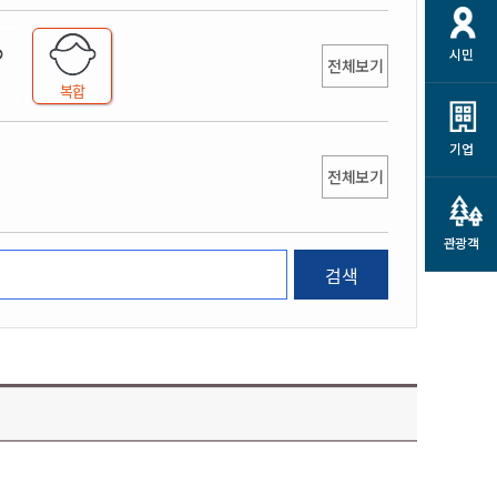
개
재정정보 공개
공공저작물
션
시민
통계정보
행정규제개혁
전체보기
소상공인 지원
복합
민방위/재난안전
시스템
행정규제개혁안내
고유가 피해지원금
민방위
규제신문고
군산사랑배달 배달의명수
기업
재난안전
전체보기
규제입증요청
카드수수료 지원
풍수해보험
사
규제정보포털
소상공인지원
재해예방
관광객
관련기관 안내
검색
군산시착한가격업소
시민대상보험
통계
영조물 배상보험
인 현황
군산시민 안전보험
군산시민 자전거보험
군산 상품
농업인안전보험 농가부담
 가이드북
금 지원사업