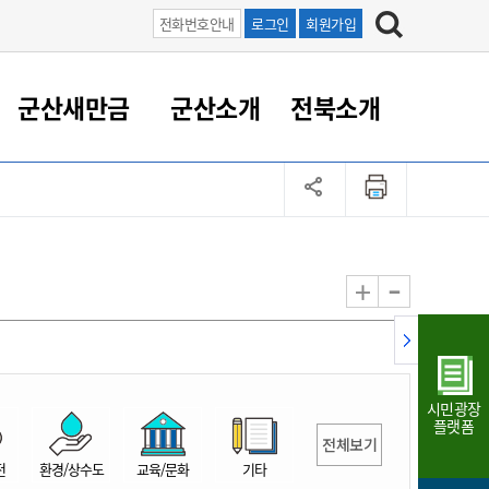
전화번호안내
로그인
회원가입
군산새만금
군산소개
전북소개
정 대응
족관계
부서/업무
RE100의 중심 새만금
도시/공원/주택
산업인프라
정책실명제
토지/건축
읍면동 안내
군산새만금 홍보 영상
조직운영6대지표
농업/축산업
도시재생
지방세
족관계
도시계획/지구단위계획
군산국가산업단지
정책실명제 안내
지방세
도시재생사업
민선8기 농업비전/발전방
공무원 정원
향
-
+
공원녹지
군산2국가산업단지
국민신청실명제안내
지방세환급금신청
도시재생(현장)지원센터
과장급이상 상위직 비율
농산물 유통
식
주택
새만금산업단지
정책실명제 중점관리 대상
지방세 상담챗봇
도시재생시설 현황
공무원 1인당 주민수
가축방역
자료실
자유무역지역
도시재생 공지/행사
현장공무원 비율
동물복지
지방산업단지
재정규모대비 인건비운영
시민광장
농공단지
실국본부수
플랫폼
전체보기
림 서비
산업단지 지도
내고장 알리미
전
환경/상수도
교육/문화
기타
구
항만/여객/공항/철도/컨벤