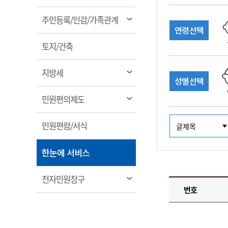
림
계약정보공개
전화번호안내
전화번호안내
전화번호안내
전화번호안내
전화번호안내
전화번호안내
전화번호안내
전화번호안내
군산시보
장사정보
열
주민등록/인감/가족관계
입찰/계약정보
연령선택
읍면동소식
주민복지 안내서
주요시책
림
수산업
찾아오시는길
찾아오시는길
찾아오시는길
찾아오시는길
찾아오시는길
찾아오시는길
찾아오시는길
찾아오시는길
용역과제
열
민원편의제도
토지/건축
웹진 열린군산
시정계획
어업현황
림
타기관소식
민원 1회방문 처리제
주요업무
수산물 안전정보
열
지방세
성별선택
어디서나 민원처리제
시정백서
림
군산수산물 소비촉진행사
상품권 구매 사용 및 관리
사전심사 청구제도
열
민원편의제도
군산 특화 수산물
림
민원인 후견인제
열
민원편람/서식
복합민원 상담예약제
림
폐업신고 원스톱서비스
열
한눈에 서비스
납세자 보호관제도
림
『안심상속』 원스톱 서비
열
전자민원창구
스
번호
림