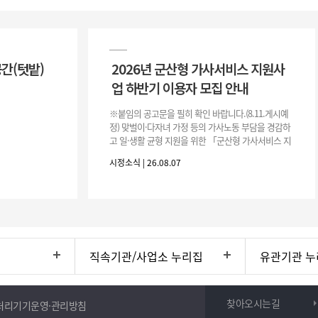
공간(텃밭)
2026년 군산형 가사서비스 지원사
업 하반기 이용자 모집 안내
※붙임의 공고문을 필히 확인 바랍니다.(8.11.게시예
정) 맞벌이·다자녀 가정 등의 가사노동 부담을 경감하
고 일·생활 균형 지원을 위한 「군산형 가사서비스 지
원사업」하반기 이용자를 다음과 같이 추가 모집하오
시정소식 | 26.08.07
니 많은 참여 바랍니다. 1
직속기관/사업소 누리집
유관기관 누
찾아오시는길
처리기기운영·관리방침