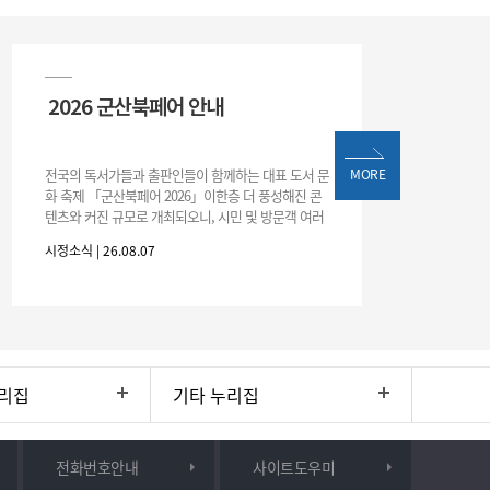
2026 군산북페어 안내
전국의 독서가들과 출판인들이 함께하는 대표 도서 문
MORE
화 축제 「군산북페어 2026」이한층 더 풍성해진 콘
텐츠와 커진 규모로 개최되오니, 시민 및 방문객 여러
분의 많은 관심과 참여 바랍니다.□ 행사 개요행사 기
시정소식 | 26.08.07
간: 2026. 8. 28.
리집
기타 누리집
전화번호안내
사이트도우미