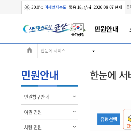
맑음
문
30.0℃
미세먼지농도
좋음 18㎍/㎥
2026-08-07 현재
시
민원안내
민
전
한눈에 서비스
군산새만금
민원안내
소통참여
생활복지
경제산업
정보공개
군산소개
전북소개
주
군산에서 시작되는 새만금
전북특별자치도 소개
군산사랑상품권
민원창구안내
정보공개제도
복지/보건
시정알림
군산시 비전
체
권
민원이용안내
시정소식
인구정책
상품권 안내
제도안내
전북특별자치도란?
메
민원안내
한눈에 서
민원수수료
시험/채용
통합돌봄
상품권 공지사항
비공개대상정보
전북특별자치도 용어 Q&A
뉴
도
종합민원창구
보도자료
주민복지
상품권 Q&A
불복구제절차
자료실
시
아름다운 배려창구
행사안내
아동/청소년
상품권 이용규약
수수료
열
민원창구안내
홍보영상 게시판
토지정보민원창구
행사일정표
여성/가족
판매대행점 조회
정보공개서식
림
군
대표전화
대표전화
대표전화
대표전화
대표전화
대표전화
대표전화
대표전화
063-454-4000
063-454-4000
063-454-4000
063-454-4000
063-454-4000
063-454-4000
063-454-4000
063-454-4000
열
여권 민원
무인민원발급기
교육안내
노인복지
지류상품권 재고조회
림
유형선택
산
보건소식
장애인복지
부서 및 담당자 연락처
부서 및 담당자 연락처
부서 및 담당자 연락처
부서 및 담당자 연락처
부서 및 담당자 연락처
부서 및 담당자 연락처
부서 및 담당자 연락처
부서 및 담당자 연락처
건
열
차량 민원
고시공고
사회서비스(바우처)