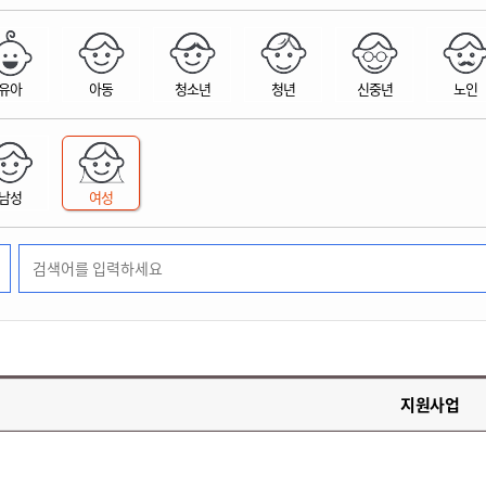
위원회 현황
공공데이터 개방
업무추진비공
군산시 무상교통
공부의 명수
정부24
위원회 명단공개
공공데이터 개방
예산/재정
법률정보
국민신문고
건설
부동산
에너지
유아
아동
청소년
청년
신중년
노인
환경
청소
위생
위원회 회의록 공개
공공데이터 수요조사
민원편람/서식
한눈에 서비스
전자가족관계등록
예산안내
조례규칙 입법예고
경제동향
도로/가로등
부동산 정보
태양광
환경선언문
청소정보
공중위생
재정공시
조례규칙 입법예고(구)
물가정보
자전거
주소/건축/지적/지리정보
가스/석유
인터넷등기소
환경기본정보
대형폐기물 배출신고
위생용품 제조업
결산보고서
법률정보 관련사이트
사회조사
조상땅찾기
국세청홈택스
남성
여성
화학물질 관리지도
공모사업
생활쓰레기 처리요령
식품위생
중기지방재정계획
사업체조
위택스
미세먼지 대응
음식물쓰레기 처리요령
문화 콘텐츠업
투자심사
통계연보
부동산통합민원
환경영향평가
폐기물 처리시설 현황
예산낭비신고
청년통계
체육
공공데이터포털
석면해체 건축물정보
보조금 부정수급 신고
주민등록
새올전자민원창구
체육시설 안내
환경오염업소 공개
공유재산
체류외국
군산시체육회
환경 관련사이트
재정용어사전
생활체육 공지
지원사업
군산시 고향사랑기부제
고향사랑기부제 소개
군산상품