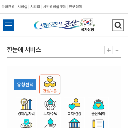
문화관광
시장실
시의회
시민광장플랫폼
인구정책
시
전
검
민
체
색
메
하
-
+
한눈에 서비스
주
뉴
기
열
권
기
도
유형선택
시
건설/교통
군
경제/일자리
토지/주택
복지/건강
출산/육아
산