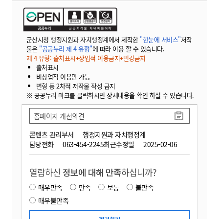
군산시청 행정지원과 자치행정계에서 제작한
"한눈에 서비스"
저작
물은
"공공누리 제 4 유형"
에 따라 이용 할 수 있습니다.
제 4 유형: 출처표시+상업적 이용금지+변경금지
출처표시
비상업적 이용만 가능
변형 등 2차적 저작물 작성 금지
※ 공공누리 마크를 클릭하시면 상세내용을 확인 하실 수 있습니다.
홈페이지 개선의견
콘텐츠 관리부서
행정지원과 자치행정계
담당전화
063-454-2245
최근수정일
2025-02-06
열람하신
정보에 대해 만족
하십니까?
매우만족
만족
보통
불만족
매우불만족