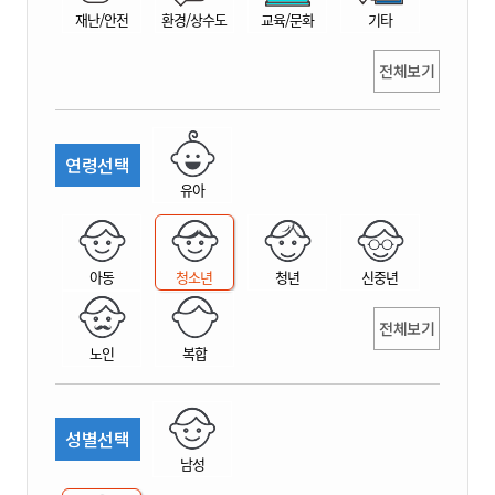
재난/안전
환경/상수도
교육/문화
기타
전체보기
연령선택
유아
아동
청소년
청년
신중년
전체보기
노인
복합
성별선택
남성