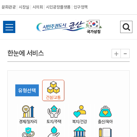
문화관광
시장실
시의회
시민광장플랫폼
인구정책
시
전
검
민
체
색
메
하
-
+
한눈에 서비스
주
뉴
기
열
권
기
도
유형선택
시
건설/교통
군
경제/일자리
토지/주택
복지/건강
출산/육아
산