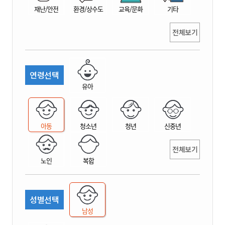
재난/안전
환경/상수도
교육/문화
기타
전체보기
연령선택
유아
아동
청소년
청년
신중년
전체보기
노인
복합
성별선택
남성