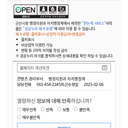
군산시청 행정지원과 자치행정계에서 제작한
"한눈에 서비스"
저작
물은
"공공누리 제 4 유형"
에 따라 이용 할 수 있습니다.
제 4 유형: 출처표시+상업적 이용금지+변경금지
출처표시
비상업적 이용만 가능
변형 등 2차적 저작물 작성 금지
※ 공공누리 마크를 클릭하시면 상세내용을 확인 하실 수 있습니다.
홈페이지 개선의견
콘텐츠 관리부서
행정지원과 자치행정계
담당전화
063-454-2245
최근수정일
2025-02-06
열람하신
정보에 대해 만족
하십니까?
매우만족
만족
보통
불만족
매우불만족