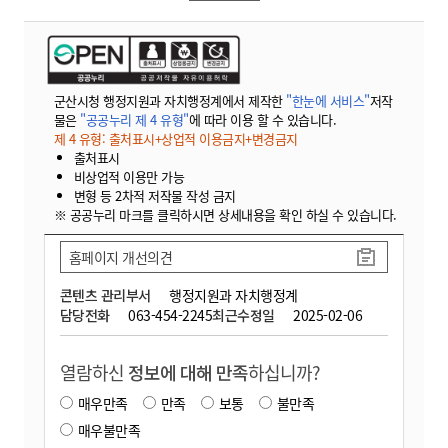
군산시청 행정지원과 자치행정계에서 제작한
"한눈에 서비스"
저작
물은
"공공누리 제 4 유형"
에 따라 이용 할 수 있습니다.
제 4 유형: 출처표시+상업적 이용금지+변경금지
출처표시
비상업적 이용만 가능
변형 등 2차적 저작물 작성 금지
※ 공공누리 마크를 클릭하시면 상세내용을 확인 하실 수 있습니다.
홈페이지 개선의견
콘텐츠 관리부서
행정지원과 자치행정계
담당전화
063-454-2245
최근수정일
2025-02-06
열람하신
정보에 대해 만족
하십니까?
매우만족
만족
보통
불만족
매우불만족