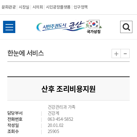
문화관광
시장실
시의회
시민광장플랫폼
인구정책
시
전
검
민
체
색
메
하
-
+
한눈에 서비스
주
뉴
기
열
권
기
도
산후 조리비용지원
시
건강관리과 가족
군
담당부서
건강계
전화번호
063-454-5852
산
작성일
20.01.02
조회수
25905