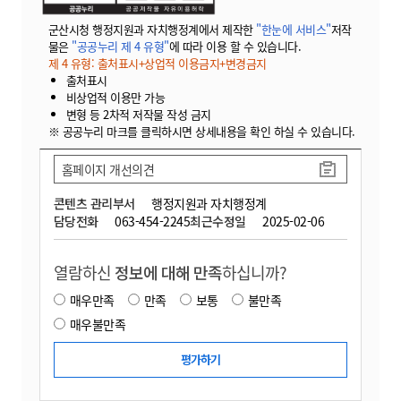
군산시청 행정지원과 자치행정계에서 제작한
"한눈에 서비스"
저작
물은
"공공누리 제 4 유형"
에 따라 이용 할 수 있습니다.
제 4 유형: 출처표시+상업적 이용금지+변경금지
출처표시
비상업적 이용만 가능
변형 등 2차적 저작물 작성 금지
※ 공공누리 마크를 클릭하시면 상세내용을 확인 하실 수 있습니다.
홈페이지 개선의견
콘텐츠 관리부서
행정지원과 자치행정계
담당전화
063-454-2245
최근수정일
2025-02-06
열람하신
정보에 대해 만족
하십니까?
매우만족
만족
보통
불만족
매우불만족