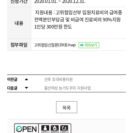
신청기간
2020.01.01. ~ 2020.12.31.
지원내용 : 고위험임산부 입원치료비의 급여중
전액본인부담금 및 비급여 진료비의 90%지원
내용
1인당 300만원 한도
첨부파일
고위험임신질환(19대).hwp
미리보기
이전글
산후 조리비용지원
다음글
출산여성 농가도우미 지원사업
목록