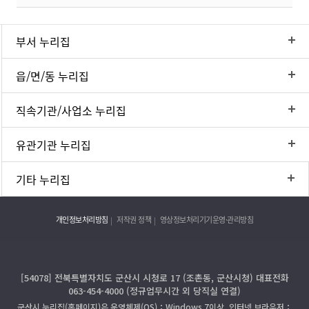
부서 누리집
읍/면/동 누리집
직속기관/사업소 누리집
유관기관 누리집
기타 누리집
개인정보처리방침
저작권 정책
영상정보처리기기운영·관리방침
[54078] 전북특별자치도 군산시 시청로 17 (조촌동, 군산시청) 대표전화
063-454-4000 (정규업무시간 외 당직실 연결)
군산시 누리집(홈페이지)은 운영체제(OS)：Windows 7이상, 인터넷 브라우저：