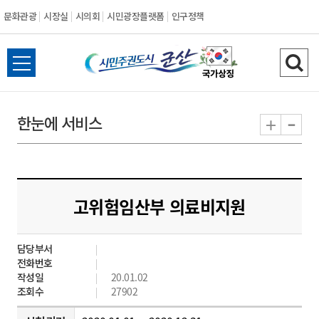
문화관광
시장실
시의회
시민광장플랫폼
인구정책
시
전
검
민
체
색
메
하
-
+
한눈에 서비스
주
뉴
기
열
권
기
도
고위험임산부 의료비지원
시
담당부서
군
전화번호
작성일
20.01.02
산
조회수
27902