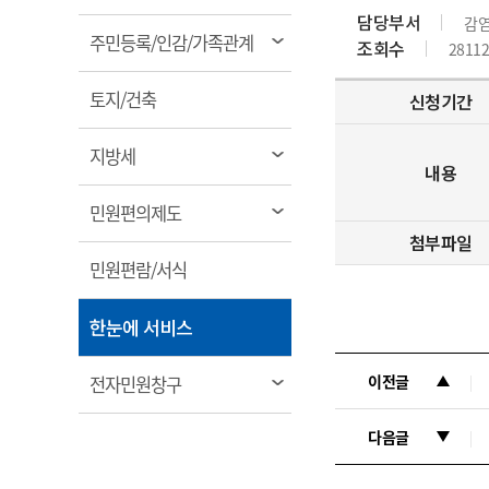
림
계약정보공개
담당부서
감
전화번호안내
전화번호안내
전화번호안내
전화번호안내
전화번호안내
전화번호안내
전화번호안내
전화번호안내
군산시보
장사정보
열
주민등록/인감/가족관계
조회수
28112
입찰/계약정보
읍면동소식
주민복지 안내서
주요시책
림
수산업
찾아오시는길
찾아오시는길
찾아오시는길
찾아오시는길
찾아오시는길
찾아오시는길
찾아오시는길
찾아오시는길
용역과제
열
민원편의제도
토지/건축
웹진 열린군산
신청기간
시정계획
어업현황
림
타기관소식
민원 1회방문 처리제
주요업무
수산물 안전정보
열
지방세
내용
어디서나 민원처리제
시정백서
림
군산수산물 소비촉진행사
상품권 구매 사용 및 관리
사전심사 청구제도
열
민원편의제도
군산 특화 수산물
림
첨부파일
민원인 후견인제
열
민원편람/서식
복합민원 상담예약제
림
폐업신고 원스톱서비스
열
한눈에 서비스
납세자 보호관제도
림
『안심상속』 원스톱 서비
열
이전글
전자민원창구
스
림
다음글