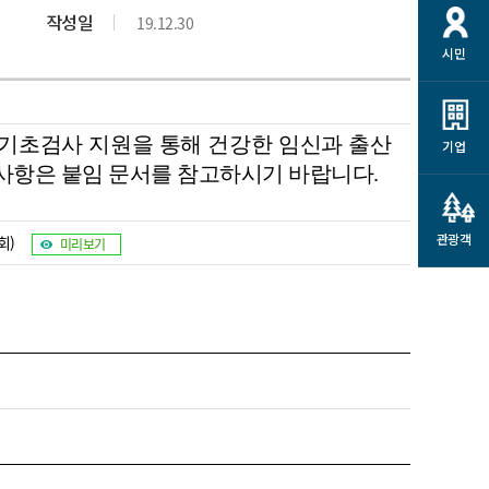
개
재정정보 공개
공공저작물
션
작성일
19.12.30
시민
통계정보
행정규제개혁
소상공인 지원
민방위/재난안전
시스템
행정규제개혁안내
고유가 피해지원금
민방위
규제신문고
 기초검사 지원을 통해 건강한 임신과 출산
군산사랑배달 배달의명수
기업
재난안전
 사항은 붙임 문서를 참고하시기 바랍니다.
규제입증요청
카드수수료 지원
풍수해보험
사
규제정보포털
소상공인지원
재해예방
관광객
회)
미리보기
관련기관 안내
군산시착한가격업소
시민대상보험
통계
영조물 배상보험
인 현황
군산시민 안전보험
군산시민 자전거보험
군산 상품
농업인안전보험 농가부담
 가이드북
금 지원사업