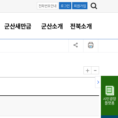
전화번호안내
로그인
회원가입
군산새만금
군산소개
전북소개
정 대응
족관계
부서/업무
RE100의 중심 새만금
도시/공원/주택
산업인프라
정책실명제
토지/건축
읍면동 안내
군산새만금 홍보 영상
조직운영6대지표
농업/축산업
도시재생
지방세
족관계
도시계획/지구단위계획
군산국가산업단지
정책실명제 안내
지방세
도시재생사업
민선8기 농업비전/발전방
공무원 정원
향
-
+
공원녹지
군산2국가산업단지
국민신청실명제안내
지방세환급금신청
도시재생(현장)지원센터
과장급이상 상위직 비율
농산물 유통
식
주택
새만금산업단지
정책실명제 중점관리 대상
지방세 상담챗봇
도시재생시설 현황
공무원 1인당 주민수
가축방역
자료실
자유무역지역
도시재생 공지/행사
현장공무원 비율
동물복지
지방산업단지
재정규모대비 인건비운영
시민광장
농공단지
실국본부수
플랫폼
림 서비
산업단지 지도
내고장 알리미
구
항만/여객/공항/철도/컨벤