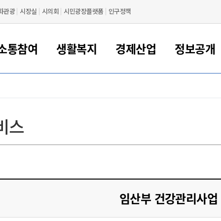
화관광
시장실
시의회
시민광장플랫폼
인구정책
소통참여
생활복지
경제산업
정보공개
새만금 해양거점도시 군산
정보공개 목록/청구
시민참여서비스
여권 민원
기업지원
교육
군산시 소개
군산시 관할권 주요논리
각종 신고/민원
사전정보공표
일자리/창업
차량 민원
상하수도
시청안내
새만금 관할구역 결
주민등록/인감/가
교통안내
기업목록
인사운영
SNS소식
여권발급안내
시민광장플랫폼
교육지원
투자기업 인센티브
정보공개 목록/청구
군산 현황
차량등록사업소 안내
하수도 계획
군산시 명장
사전정보공표
청사종합안내
주민등록/인감/가
시내버스
일반기업 목록
2022년도 통계
조직도
비스
여권 서식
시장에게 바란다
평생교육
기업지원정책
군산의 역사
차량 신규/이전 등록
상수도시설
구인구직
수시공표
전화번호안내
각종서식
택시
사회적경제기업
2023년도 통계
업무
나의민원
학자금대출이자지원
경제 공지/서식
수상현황
저당권 설정/말소 등록
수질검사
청년뜰(청년센터/창업센터)
부서별 팩스번호
시외버스/고속버스
공장 검색
2024년도 통계
부서소
나도한마디
우리아이 꿈탐험 지원사업
기업애로해소SOS
자연지리특성
등록원부 열람/발급
상수도/하수도 요금
시청 오시는 길
철도/항공
2025년도 통계
부서별 
군산시사회적경제지원센터
칭찬합시다
시민정보화교육
강소연구개발특구
행정구역/행정지도
자동차 등록 서식
요금조회납부시스템
여객선
설문조사
부모학교예약시스템
자매결연/국제협력 도시
자동차 과태료 조회 및 납부
공공하수처리시설
교통 관련사이트
일자리 지원사업
임산부 건강관리사업
자원봉사참여
군산어린이시청
군산의 상징
자동차 정기(종합)검사 기
주정차단속 문자알
일자리지원센터
간조회 및 검사예약
스
전자민원창
적극행정
디지털배움터