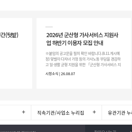
공간(텃밭)
2026년 군산형 가사서비스 지원사
업 하반기 이용자 모집 안내
※붙임의 공고문을 필히 확인 바랍니다.(8.11.게시예
정) 맞벌이·다자녀 가정 등의 가사노동 부담을 경감하
고 일·생활 균형 지원을 위한 「군산형 가사서비스 지
원사업」하반기 이용자를 다음과 같이 추가 모집하오
시정소식 | 26.08.07
니 많은 참여 바랍니다. 1
직속기관/사업소 누리집
유관기관 누