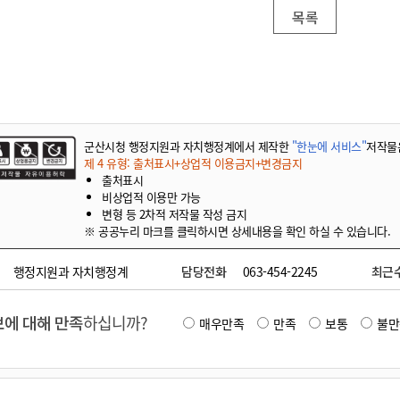
기부자 예우제
목록
기부자 명예의 전당
기금사업
군산시 답례품
고향사랑기부제 소식
군산시청 행정지원과 자치행정계에서 제작한
"한눈에 서비스"
저작물
제 4 유형: 출처표시+상업적 이용금지+변경금지
출처표시
비상업적 이용만 가능
변형 등 2차적 저작물 작성 금지
※ 공공누리 마크를 클릭하시면 상세내용을 확인 하실 수 있습니다.
행정지원과 자치행정계
담당전화
063-454-2245
최근
에 대해 만족
하십니까?
매우만족
만족
보통
불만