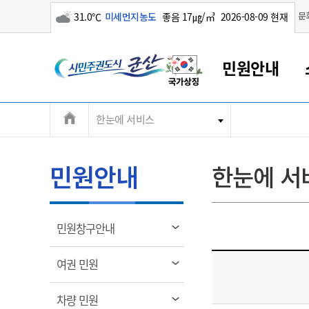
구름많음
문
31.0℃
미세먼지농도
좋음 17㎍/㎥
2026-08-09 현재
시
민원안내
민
전
한눈에 서비스
군산새만금
민원안내
소통참여
생활복지
경제산업
정보공개
군산소개
전북소개
주
군산에서 시작되는 새만금
전북특별자치도 소개
군산사랑상품권
민원창구안내
정보공개제도
복지/보건
시정알림
군산시 비전
체
권
민원이용안내
시정소식
인구정책
상품권 안내
제도안내
전북특별자치도란?
메
민원안내
한눈에 서
민원수수료
시험/채용
통합돌봄
상품권 공지사항
비공개대상정보
전북특별자치도 용어 Q&A
뉴
도
종합민원창구
보도자료
주민복지
상품권 Q&A
불복구제절차
자료실
시
아름다운 배려창구
행사안내
아동/청소년
상품권 이용규약
수수료
열
민원창구안내
홍보영상 게시판
토지정보민원창구
행사일정표
여성/가족
판매대행점 조회
정보공개서식
림
군
대표전화
대표전화
대표전화
대표전화
대표전화
대표전화
대표전화
대표전화
063-454-4000
063-454-4000
063-454-4000
063-454-4000
063-454-4000
063-454-4000
063-454-4000
063-454-4000
열
여권 민원
무인민원발급기
교육안내
노인복지
지류상품권 재고조회
림
산
보건소식
장애인복지
부서 및 담당자 연락처
부서 및 담당자 연락처
부서 및 담당자 연락처
부서 및 담당자 연락처
부서 및 담당자 연락처
부서 및 담당자 연락처
부서 및 담당자 연락처
부서 및 담당자 연락처
열
차량 민원
고시공고
사회서비스(바우처)