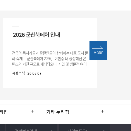
2026 군산북페어 안내
전국의 독서가들과 출판인들이 함께하는 대표 도서 문
MORE
화 축제 「군산북페어 2026」이한층 더 풍성해진 콘
텐츠와 커진 규모로 개최되오니, 시민 및 방문객 여러
분의 많은 관심과 참여 바랍니다.□ 행사 개요행사 기
시정소식 | 26.08.07
간: 2026. 8. 28.
리집
기타 누리집