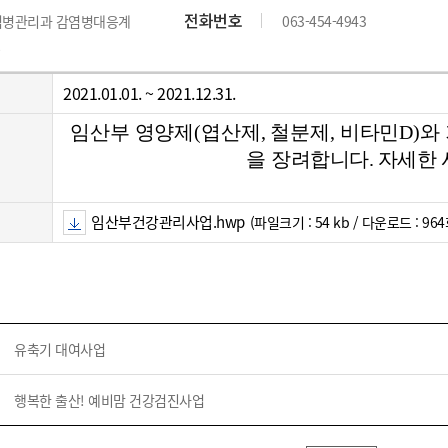
위원회 현황
공공데이터 개방
업무추진비공
군산시 무상교통
전화번호
염병관리과 감염병대응계
063-454-4943
공부의 명수
정부24
위원회 명단공개
공공데이터 개방
예산/재정
법률정보
국민신문고
건설
부동산
에너지
환경
청소
위생
위원회 회의록 공개
공공데이터 수요조사
민원편람/서식
한눈에 서비스
2021.01.01. ~ 2021.12.31.
전자가족관계등록
예산안내
조례규칙 입법예고
경제동향
도로/가로등
부동산 정보
태양광
환경선언문
청소정보
공중위생
재정공시
조례규칙 입법예고(구)
물가정보
임산부 영양제(엽산제, 철분제, 비타민D)와
자전거
주소/건축/지적/지리정보
가스/석유
인터넷등기소
환경기본정보
대형폐기물 배출신고
위생용품 제조업
을 장
려합니다. 자세한
결산보고서
법률정보 관련사이트
사회조사
조상땅찾기
국세청홈택스
화학물질 관리지도
공모사업
생활쓰레기 처리요령
식품위생
중기지방재정계획
사업체조
위택스
미세먼지 대응
음식물쓰레기 처리요령
문화 콘텐츠업
임산부건강관리사업.hwp
(파일크기 : 54 kb / 다운로드 : 964
투자심사
통계연보
부동산통합민원
환경영향평가
폐기물 처리시설 현황
예산낭비신고
청년통계
체육
공공데이터포털
석면해체 건축물정보
보조금 부정수급 신고
주민등록
새올전자민원창구
체육시설 안내
환경오염업소 공개
공유재산
체류외국
군산시체육회
환경 관련사이트
재정용어사전
유축기 대여사업
생활체육 공지
군산시 고향사랑기부제
행복한 출산! 예비맘 건강검진사업
고향사랑기부제 소개
군산상품