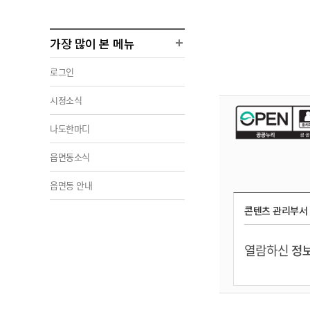
가장 많이 본 메뉴
로그인
시정소식
나도한마디
읍면동소식
읍면동 안내
콘텐츠 관리부서
열람하신
정보