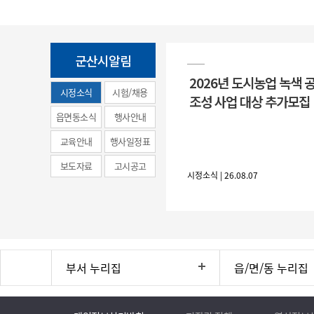
군산시알림
2026년 도시농업 녹색 
시정소식
시험/채용
조성 사업 대상 추가모집
(municipal
읍면동소식
행사안내
news)
교육안내
행사일정표
보도자료
고시공고
시정소식 | 26.08.07
부서 누리집
읍/면/동 누리집