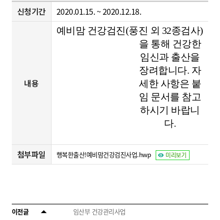
신청기간
2020.01.15. ~ 2020.12.18.
예비맘 건강검진(풍진 외 32종검사)
을 통해 건강한
임신과 출산을
장려합니다. 자
내용
세한 사항은 붙
임 문서를 참고
하시기 바랍니
다.
첨부파일
행복한출산!예비맘건강검진사업.hwp
미리보기
이전글
임산부 건강관리사업