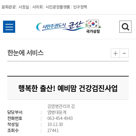
문화관광
시장실
시의회
시민광장플랫폼
인구정책
시
전
검
민
체
색
메
하
-
+
한눈에 서비스
주
뉴
기
열
권
기
도
행복한 출산! 예비맘 건강검진사업
시
감염병관리과 감
군
담당부서
염병대응계
전화번호
063-454-4943
산
작성일
19.12.30
조회수
27441