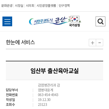
문화관광
시장실
시의회
시민광장플랫폼
인구정책
시
전
검
민
체
색
메
하
-
+
한눈에 서비스
주
뉴
기
열
권
기
도
임산부 출산육아교실
시
감염병관리과 감
군
담당부서
염병대응계
전화번호
063-454-4943
산
작성일
19.12.30
조회수
23123