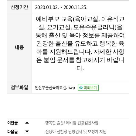
신청기간
2020.01.02. ~ 2020.11.25.
예비부모 교육(육아교실, 이유식교
실, 요가교실, 모유수유클리닉)을
통해 출산 및 육아 정보를 제공하여
건강한 출산을
유도하고 행복한 육
내용
아를 지원해드립니다. 자세한 사항
은 붙임 문서를 참고하시기 바랍니
다.
첨부파일
임산부출산육아교실.hwp
미리보기
이전글
행복한 출산! 예비맘 건강검진사업
다음글
신생아 선천성 난청검사 및 보청기 지원