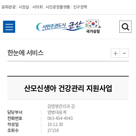
문화관광
시장실
시의회
시민광장플랫폼
인구정책
시
전
검
민
체
색
메
하
-
+
한눈에 서비스
주
뉴
기
열
권
기
도
산모신생아 건강관리 지원사업
시
감염병관리과 감
군
담당부서
염병대응계
전화번호
063-454-4943
산
작성일
19.12.30
조회수
27158