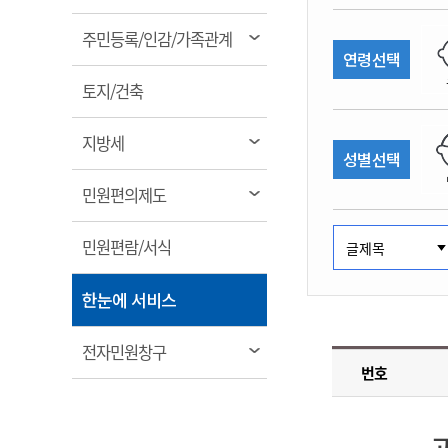
림
계약정보공개
전화번호안내
전화번호안내
전화번호안내
전화번호안내
전화번호안내
전화번호안내
전화번호안내
전화번호안내
군산시보
장사정보
열
주민등록/인감/가족관계
입찰/계약정보
연령선택
읍면동소식
주민복지 안내서
주요시책
림
수산업
찾아오시는길
찾아오시는길
찾아오시는길
찾아오시는길
찾아오시는길
찾아오시는길
찾아오시는길
찾아오시는길
용역과제
열
민원편의제도
토지/건축
웹진 열린군산
시정계획
어업현황
림
타기관소식
민원 1회방문 처리제
주요업무
수산물 안전정보
열
지방세
성별선택
어디서나 민원처리제
시정백서
림
군산수산물 소비촉진행사
상품권 구매 사용 및 관리
사전심사 청구제도
열
민원편의제도
군산 특화 수산물
림
민원인 후견인제
열
민원편람/서식
복합민원 상담예약제
림
폐업신고 원스톱서비스
열
한눈에 서비스
납세자 보호관제도
림
『안심상속』 원스톱 서비
열
전자민원창구
스
번호
림