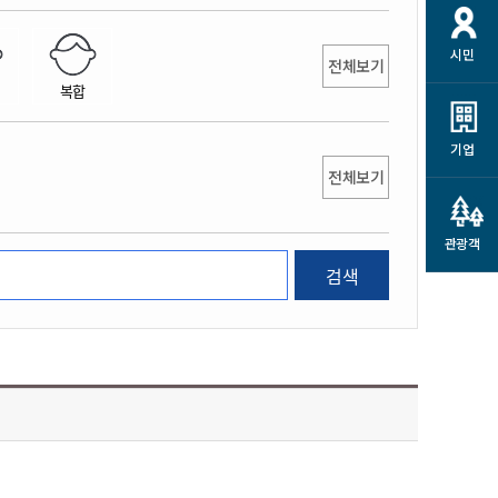
개
재정정보 공개
공공저작물
션
시민
통계정보
행정규제개혁
전체보기
소상공인 지원
복합
민방위/재난안전
시스템
행정규제개혁안내
고유가 피해지원금
민방위
규제신문고
군산사랑배달 배달의명수
기업
재난안전
전체보기
규제입증요청
카드수수료 지원
풍수해보험
사
규제정보포털
소상공인지원
재해예방
관광객
관련기관 안내
검색
군산시착한가격업소
시민대상보험
통계
영조물 배상보험
인 현황
군산시민 안전보험
군산시민 자전거보험
군산 상품
농업인안전보험 농가부담
 가이드북
금 지원사업