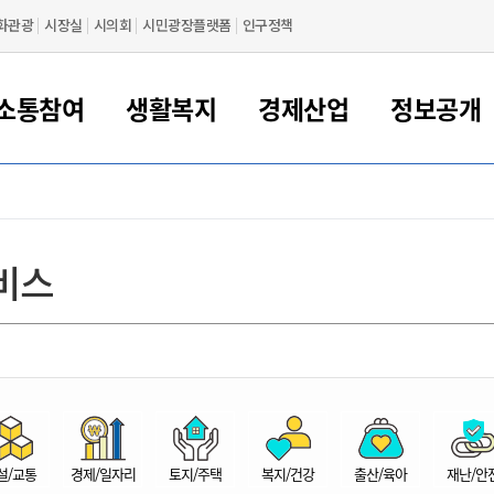
화관광
시장실
시의회
시민광장플랫폼
인구정책
소통참여
생활복지
경제산업
정보공개
새만금 해양거점도시 군산
정보공개 목록/청구
시민참여서비스
여권 민원
기업지원
교육
군산시 소개
군산시 관할권 주요논리
각종 신고/민원
사전정보공표
일자리/창업
차량 민원
상하수도
시청안내
새만금 관할구역 결
주민등록/인감/가
교통안내
기업목록
인사운영
SNS소식
여권발급안내
시민광장플랫폼
교육지원
투자기업 인센티브
정보공개 목록/청구
군산 현황
차량등록사업소 안내
하수도 계획
군산시 명장
사전정보공표
청사종합안내
주민등록/인감/가
시내버스
일반기업 목록
2022년도 통계
조직도
비스
여권 서식
시장에게 바란다
평생교육
기업지원정책
군산의 역사
차량 신규/이전 등록
상수도시설
구인구직
수시공표
전화번호안내
각종서식
택시
사회적경제기업
2023년도 통계
업무
나의민원
학자금대출이자지원
경제 공지/서식
수상현황
저당권 설정/말소 등록
수질검사
청년뜰(청년센터/창업센터)
부서별 팩스번호
시외버스/고속버스
공장 검색
2024년도 통계
부서소
나도한마디
우리아이 꿈탐험 지원사업
기업애로해소SOS
자연지리특성
등록원부 열람/발급
상수도/하수도 요금
시청 오시는 길
철도/항공
2025년도 통계
부서별 
군산시사회적경제지원센터
칭찬합시다
시민정보화교육
강소연구개발특구
행정구역/행정지도
자동차 등록 서식
요금조회납부시스템
여객선
설문조사
부모학교예약시스템
자매결연/국제협력 도시
자동차 과태료 조회 및 납부
공공하수처리시설
교통 관련사이트
일자리 지원사업
자원봉사참여
군산어린이시청
군산의 상징
자동차 정기(종합)검사 기
주정차단속 문자알
일자리지원센터
설/교통
경제/일자리
토지/주택
복지/건강
출산/육아
재난/안
간조회 및 검사예약
스
전자민원창
적극행정
디지털배움터