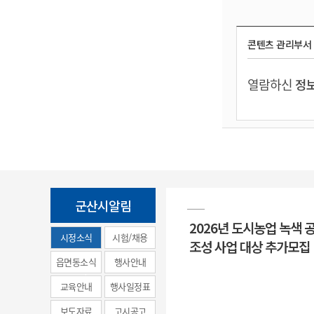
콘텐츠 관리부서
열람하신
정보
군산시알림
2026년 도시농업 녹색 
시정소식
시험/채용
조성 사업 대상 추가모집
(municipal
읍면동소식
행사안내
news)
교육안내
행사일정표
보도자료
고시공고