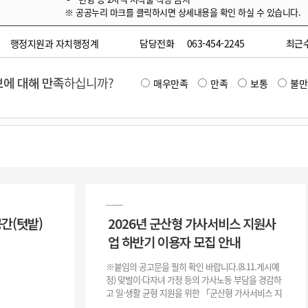
※ 공공누리 마크를 클릭하시면 상세내용을 확인 하실 수 있습니다.
행정지원과 자치행정계
담당전화
063-454-2245
최근
에 대해 만족
하십니까?
매우만족
만족
보통
불만
공간(텃밭)
2026년 군산형 가사서비스 지원사
업 하반기 이용자 모집 안내
※붙임의 공고문을 필히 확인 바랍니다.(8.11.게시예
정) 맞벌이·다자녀 가정 등의 가사노동 부담을 경감하
고 일·생활 균형 지원을 위한 「군산형 가사서비스 지
원사업」하반기 이용자를 다음과 같이 추가 모집하오