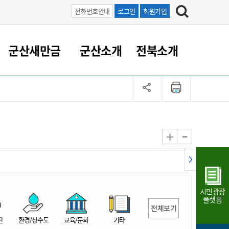
전화번호안내
로그인
회원가입
군산새만금
군산소개
전북소개
정 대응
족관계
부서/업무
RE100의 중심 새만금
도시/공원/주택
산업인프라
정책실명제
토지/건축
읍면동 안내
군산새만금 홍보 영상
조직운영6대지표
농업/축산업
도시재생
지방세
족관계
도시계획/지구단위계획
군산국가산업단지
정책실명제 안내
지방세
도시재생사업
민선8기 농업비전/발전방
공무원 정원
향
-
+
공원녹지
군산2국가산업단지
국민신청실명제안내
지방세환급금신청
도시재생(현장)지원센터
과장급이상 상위직 비율
농산물 유통
식
주택
새만금산업단지
정책실명제 중점관리 대상
지방세 상담챗봇
도시재생시설 현황
공무원 1인당 주민수
가축방역
자료실
자유무역지역
도시재생 공지/행사
현장공무원 비율
동물복지
지방산업단지
재정규모대비 인건비운영
시민광장
농공단지
실국본부수
플랫폼
전체보기
림 서비
산업단지 지도
내고장 알리미
전
환경/상수도
교육/문화
기타
구
항만/여객/공항/철도/컨벤