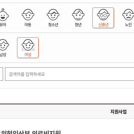
위원회 현황
공공데이터 개방
업무추진비공
군산시 무상교통
공부의 명수
정부24
위원회 명단공개
공공데이터 개방
예산/재정
법률정보
국민신문고
건설
부동산
에너지
유아
아동
청소년
청년
신중년
노인
환경
청소
위생
위원회 회의록 공개
공공데이터 수요조사
민원편람/서식
한눈에 서비스
전자가족관계등록
예산안내
조례규칙 입법예고
경제동향
도로/가로등
부동산 정보
태양광
환경선언문
청소정보
공중위생
재정공시
조례규칙 입법예고(구)
물가정보
자전거
주소/건축/지적/지리정보
가스/석유
인터넷등기소
환경기본정보
대형폐기물 배출신고
위생용품 제조업
결산보고서
법률정보 관련사이트
사회조사
조상땅찾기
국세청홈택스
남성
여성
화학물질 관리지도
공모사업
생활쓰레기 처리요령
식품위생
중기지방재정계획
사업체조
위택스
미세먼지 대응
음식물쓰레기 처리요령
문화 콘텐츠업
투자심사
통계연보
부동산통합민원
환경영향평가
폐기물 처리시설 현황
예산낭비신고
청년통계
체육
공공데이터포털
석면해체 건축물정보
보조금 부정수급 신고
주민등록
새올전자민원창구
체육시설 안내
환경오염업소 공개
공유재산
체류외국
군산시체육회
환경 관련사이트
재정용어사전
생활체육 공지
지원사업
군산시 고향사랑기부제
고향사랑기부제 소개
군산상품
고위험임산부 의료비지원