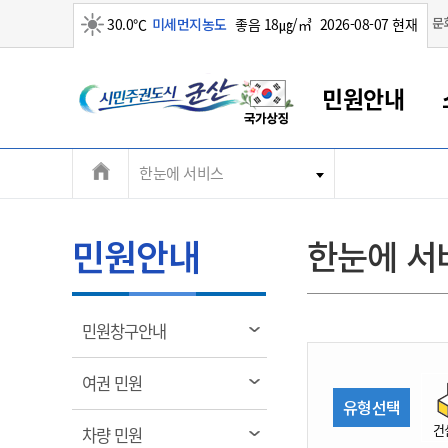
맑음
문
30.0℃
미세먼지농도
좋음 18㎍/㎥
2026-08-07 현재
시
민원안내
민
전
한눈에 서비스
군산새만금
민원안내
소통참여
생활복지
경제산업
정보공개
군산소개
전북소개
주
군산에서 시작되는 새만금
전북특별자치도 소개
군산사랑상품권
민원창구안내
정보공개제도
복지/보건
시정알림
군산시 비전
체
권
민원이용안내
시정소식
인구정책
상품권 안내
제도안내
전북특별자치도란?
메
민원안내
한눈에 서
민원수수료
시험/채용
통합돌봄
상품권 공지사항
비공개대상정보
전북특별자치도 용어 Q&A
뉴
도
종합민원창구
보도자료
주민복지
상품권 Q&A
불복구제절차
자료실
시
아름다운 배려창구
행사안내
아동/청소년
상품권 이용규약
수수료
열
민원창구안내
홍보영상 게시판
토지정보민원창구
행사일정표
여성/가족
판매대행점 조회
정보공개서식
림
군
대표전화
대표전화
대표전화
대표전화
대표전화
대표전화
대표전화
대표전화
063-454-4000
063-454-4000
063-454-4000
063-454-4000
063-454-4000
063-454-4000
063-454-4000
063-454-4000
열
여권 민원
무인민원발급기
교육안내
노인복지
지류상품권 재고조회
림
유형선택
산
보건소식
장애인복지
부서 및 담당자 연락처
부서 및 담당자 연락처
부서 및 담당자 연락처
부서 및 담당자 연락처
부서 및 담당자 연락처
부서 및 담당자 연락처
부서 및 담당자 연락처
부서 및 담당자 연락처
건
열
차량 민원
고시공고
사회서비스(바우처)