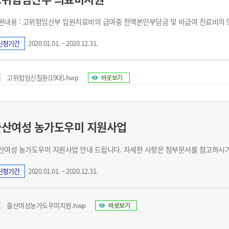
기부자 예우제
기부자 명예의 전당
원내용 : 고위험임산부 입원치료비의 급여중 전액본인부담금 및 비급여 진료비의 9
기금사업
신청기간
2020.01.01. ~ 2020.12.31.
군산시 답례품
고향사랑기부제 소식
고위험임신질환(19대).hwp
바로보기
출산여성 농가도우미 지원사업
산여성 농가도우미 지원사업 안내 드립니다. 자세한 사항은 첨부문서를 참고하시기
신청기간
2020.01.01. ~ 2020.12.31.
출산여성농가도우미지원.hwp
바로보기