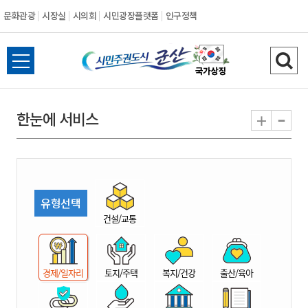
문화관광
시장실
시의회
시민광장플랫폼
인구정책
시
전
검
민
체
색
메
하
-
+
한눈에 서비스
주
뉴
기
열
권
기
도
유형선택
시
건설/교통
군
경제/일자리
토지/주택
복지/건강
출산/육아
산