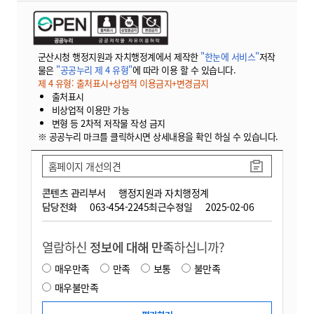
군산시청 행정지원과 자치행정계에서 제작한
"한눈에 서비스"
저작
물은
"공공누리 제 4 유형"
에 따라 이용 할 수 있습니다.
제 4 유형: 출처표시+상업적 이용금지+변경금지
출처표시
비상업적 이용만 가능
변형 등 2차적 저작물 작성 금지
※ 공공누리 마크를 클릭하시면 상세내용을 확인 하실 수 있습니다.
홈페이지 개선의견
콘텐츠 관리부서
행정지원과 자치행정계
담당전화
063-454-2245
최근수정일
2025-02-06
열람하신
정보에 대해 만족
하십니까?
매우만족
만족
보통
불만족
매우불만족