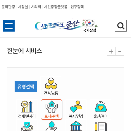
문화관광
시장실
시의회
시민광장플랫폼
인구정책
시
전
검
민
체
색
메
하
-
+
한눈에 서비스
주
뉴
기
열
권
기
도
유형선택
시
건설/교통
군
경제/일자리
토지/주택
복지/건강
출산/육아
산