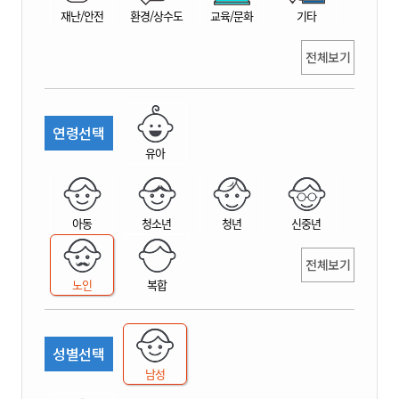
재난/안전
환경/상수도
교육/문화
기타
전체보기
연령선택
유아
아동
청소년
청년
신중년
전체보기
노인
복합
성별선택
남성