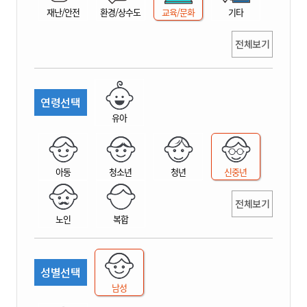
재난/안전
환경/상수도
교육/문화
기타
전체보기
연령선택
유아
아동
청소년
청년
신중년
전체보기
노인
복합
성별선택
남성