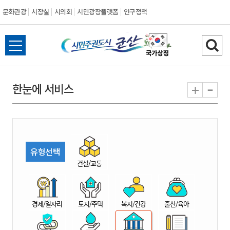
문화관광
시장실
시의회
시민광장플랫폼
인구정책
시
전
검
민
체
색
메
하
-
+
한눈에 서비스
주
뉴
기
열
권
기
도
유형선택
시
건설/교통
군
경제/일자리
토지/주택
복지/건강
출산/육아
산