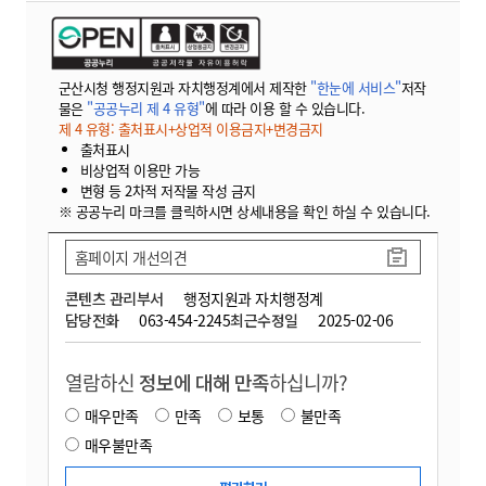
군산시청 행정지원과 자치행정계에서 제작한
"한눈에 서비스"
저작
물은
"공공누리 제 4 유형"
에 따라 이용 할 수 있습니다.
제 4 유형: 출처표시+상업적 이용금지+변경금지
출처표시
비상업적 이용만 가능
변형 등 2차적 저작물 작성 금지
※ 공공누리 마크를 클릭하시면 상세내용을 확인 하실 수 있습니다.
홈페이지 개선의견
콘텐츠 관리부서
행정지원과 자치행정계
담당전화
063-454-2245
최근수정일
2025-02-06
열람하신
정보에 대해 만족
하십니까?
매우만족
만족
보통
불만족
매우불만족