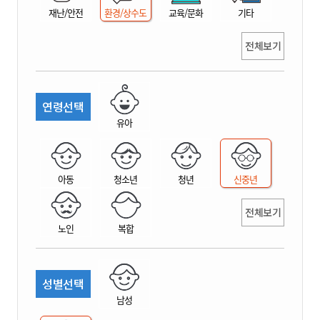
재난/안전
환경/상수도
교육/문화
기타
전체보기
연령선택
유아
아동
청소년
청년
신중년
전체보기
노인
복합
성별선택
남성