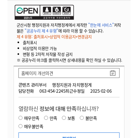
군산시청 행정지원과 자치행정계에서 제작한
"한눈에 서비스"
저작
물은
"공공누리 제 4 유형"
에 따라 이용 할 수 있습니다.
제 4 유형: 출처표시+상업적 이용금지+변경금지
출처표시
비상업적 이용만 가능
변형 등 2차적 저작물 작성 금지
※ 공공누리 마크를 클릭하시면 상세내용을 확인 하실 수 있습니다.
홈페이지 개선의견
콘텐츠 관리부서
행정지원과 자치행정계
담당전화
063-454-2245
최근수정일
2025-02-06
열람하신
정보에 대해 만족
하십니까?
매우만족
만족
보통
불만족
매우불만족