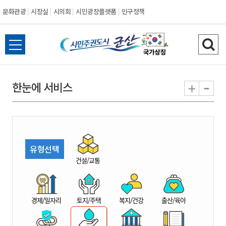
문화관광
시장실
시의회
시민광장플랫폼
인구정책
시
전
검
민
체
색
메
하
-
+
한눈에 서비스
주
뉴
기
열
권
기
도
유형선택
시
건설/교통
군
경제/일자리
토지/주택
복지/건강
출산/육아
산